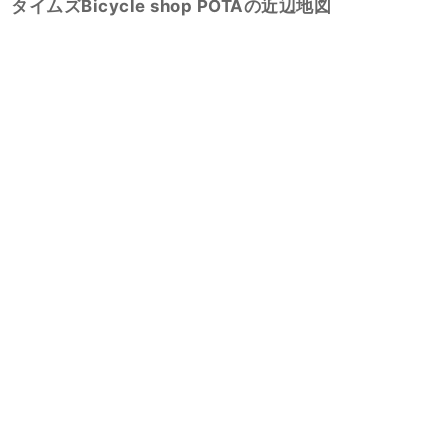
タイムズBicycle shop POTAの近辺地図