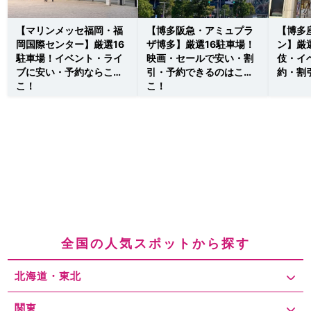
【マリンメッセ福岡・福
【博多阪急・アミュプラ
【博多
岡国際センター】厳選16
ザ博多】厳選16駐車場！
ン】厳
駐車場！イベント・ライ
映画・セールで安い・割
伎・イ
ブに安い・予約ならこ
引・予約できるのはこ
約・割
こ！
こ！
全国の人気スポットから探す
北海道・東北
関東