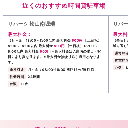
近くのおすすめ時間貸駐車場
リパーク 松山南堀端
リパー
最大料金：
最大料
【月～金】18:00～8:00以内 最大料金
600円
【土日祝】
【全日】
8:00～18:00以内 最大料金
800円
【土日祝】18:00～
繰り返し
8:00以内 最大料金
600円
※最大料金は入庫時の曜日・祝
通常料
日により異なります。※最大料金は繰り返し適用となりま
営業時
す。
台数
1
通常料金
月～金：08:00-18:00 初回15分/無料 以…
営業時間
24時間
台数
12台