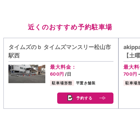
近くのおすすめ予約駐車場
タイムズのｂ タイムズマンスリー松山市
aki
駅西
【土曜 
最大料金：
最大料
600円
/日
700円
駐車場形態
平置き舗装
駐車場
予約する