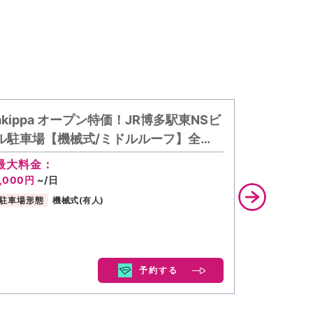
akippa オープン特価！JR博多駅東NSビ
タイムズ
ル駐車場【機械式/ミドルルーフ】全…
最大料金：
1,000円
~/日
駐車場形態
機械式(有人)
予約する