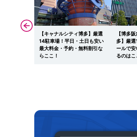
多シティ】駐
【キャナルシティ博多】厳選
【博多阪
版！新幹線・
14駐車場！平日・土日も安い
多】厳選
大料金・予
最大料金・予約・無料割引な
ールで安
らここ！
らここ！
るのはこ