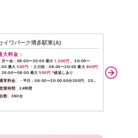
セイワパーク博多駅東(A)
里馨パー
最大料金：
通常料金
・月〜金：08:00〜20:00 最大
1,300円
、20:00〜
営業時間
8:00 最大
500円
・土日祝：08:00〜20:00 最大
800円
台数
220
、20:00〜08:00 最大
500円
*繰返しあり
通常料金
・平日：08:00〜20:00 60分200円、20…
営業時間
24時間
台数
360台