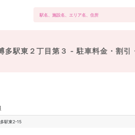
博多駅東２丁目第３ -
駐車料金・割引
報
駅東2-15