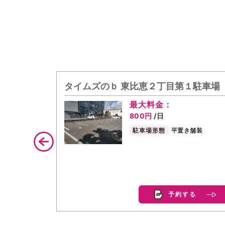
タイムズのｂ 東比恵２丁目第１駐車場
最大料金：
800円
/日
駐車場形態
平置き舗装
予約する