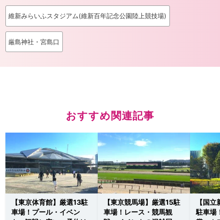
維新みらいふスタジアム(維新百年記念公園陸上競技場)
厳島神社・宮島口
おすすめ関連記事
【東京体育館】厳選13駐
【東京競馬場】厳選15駐
【国立
車場！プール・イベン
車場！レース・競馬観
駐車場