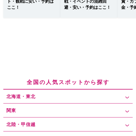
ト・観戦に安い・予約は
戦・イベントの混雑回
賞・カ
ここ！
避・安い・予約はここ！
金・予
全国の人気スポットから探す
北海道・東北
関東
北陸・甲信越