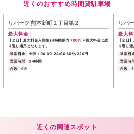
近くのおすすめ時間貸駐車場
リパーク 熊本新町１丁目第２
リパー
最大料金：
最大料
【全日】最大料金入庫後24時間以内
700円
※最大料金は繰
【全日】
り返し適用となります。
り返し適
通常料金
全日：00:00-24:00 60分/220円
通常料
営業時間
24時間
営業時
台数
9台
台数
近くの関連スポット