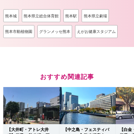
熊本城
熊本県立総合体育館
熊本駅
熊本県立劇場
熊本市動植物園
グランメッセ熊本
えがお健康スタジアム
おすすめ関連記事
【大井町・アトレ大井
【中之島・フェスティバ
【白金