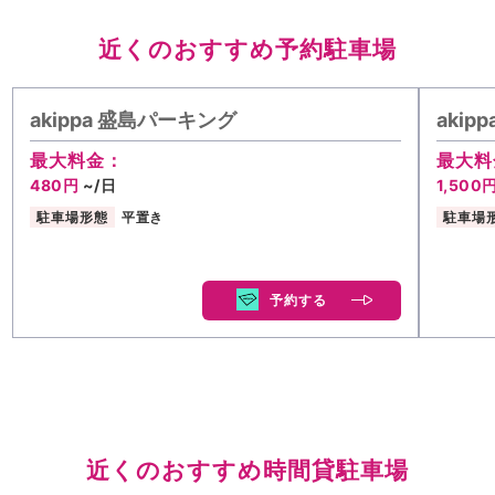
近くのおすすめ予約駐車場
akippa 盛島パーキング
aki
最大料金：
最大料
480円
~/日
1,500
駐車場形態
平置き
駐車場
予約する
近くのおすすめ時間貸駐車場