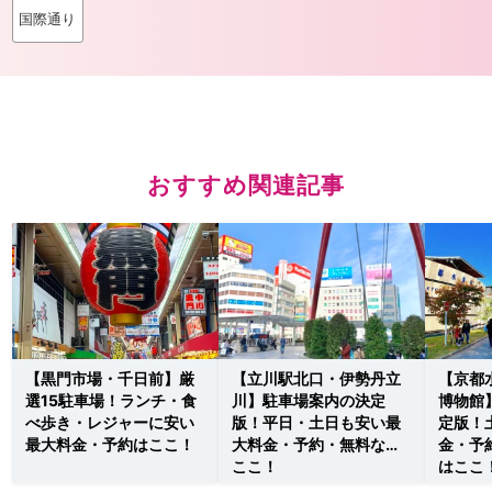
国際通り
おすすめ関連記事
【黒門市場・千日前】厳
【立川駅北口・伊勢丹立
【京都
選15駐車場！ランチ・食
川】駐車場案内の決定
博物館
べ歩き・レジャーに安い
版！平日・土日も安い最
定版！
最大料金・予約はここ！
大料金・予約・無料なら
金・予
ここ！
はここ