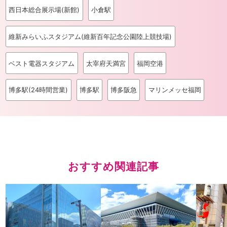
西日本総合展示場(新館)
小倉駅
維新みらいふスタジアム(維新百年記念公園陸上競技場)
ベスト電器スタジアム
太宰府天満宮
福岡空港
博多駅(24時間営業)
博多駅
博多阪急
マリンメッセ福岡
おすすめ関連記事