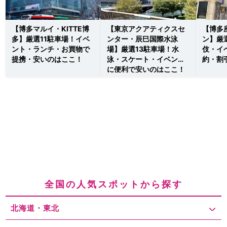
【博多マルイ・KITTE博
【東京アクアティクスセ
【博多
多】厳選11駐車場！イベ
ンター・辰巳国際水泳
ン】厳
ント・ランチ・お買物で
場】厳選13駐車場！水
伎・イ
提携・安いのはここ！
泳・スケート・イベント
約・割
に便利で安いのはここ！
全国の人気スポットから探す
北海道・東北