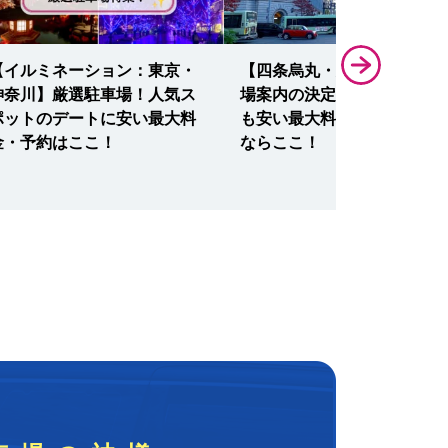
【イルミネーション：東京・
【四条烏丸・大丸京都】駐車
神奈川】厳選駐車場！人気ス
場案内の決定版！平日・土日
ポットのデートに安い最大料
も安い最大料金・予約・無料
金・予約はここ！
ならここ！