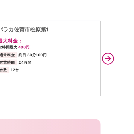
パラカ佐賀市松原第1
リパーク
最大料金：
最大料金
12時間最大
400円
【全日】最大
繰り返し適用
通常料金
終日 30分100円
通常料金
営業時間
24時間
営業時間
台数
12台
台数
5台