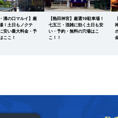
・溝の口マルイ】厳
【熱田神宮】厳選19駐車場！
車場！土日もノクテ
七五三・混雑に効く土日も安
に安い最大料金・予
い・予約・無料の穴場はこ
はここ！
こ！！