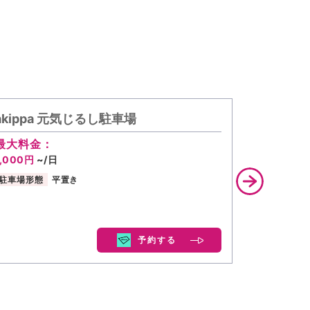
akippa 元気じるし駐車場
akipp
最大料金：
最大料金
1,000円
~/日
400円
~/
駐車場形態
平置き
駐車場形態
予約する