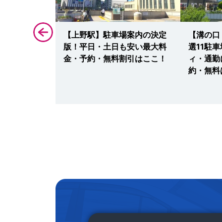
選12駐車
【上野駅】駐車場案内の決定
【溝の口
朱印・紅葉に
版！平日・土日も安い最大料
選11駐
予約ならこ
金・予約・無料割引はここ！
ィ・通勤
約・無料