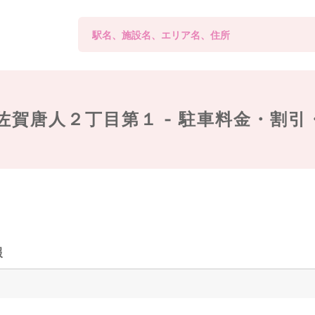
佐賀唐人２丁目第１ -
駐車料金・割引
報