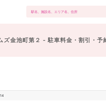
ムズ金池町第２ -
駐車料金・割引・予
14