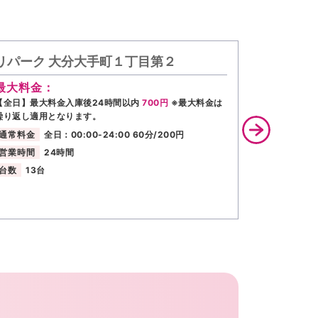
リパーク 大分大手町１丁目第２
リパーク
最大料金：
最大料金
【全日】最大料金入庫後24時間以内
700円
※最大料金は
【全日】最大
繰り返し適用となります。
繰り返し適用
通常料金
全日：00:00-24:00 60分/200円
通常料金
営業時間
24時間
営業時間
台数
13台
台数
7台