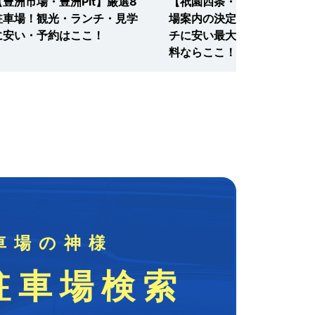
【豊洲市場・豊洲Pit】厳選8
【祇園四条・八坂神社】駐車
駐車場！観光・ランチ・見学
場案内の決定版！観光・ラン
に安い・予約はここ！
チに安い最大料金・予約・無
料ならここ！
車場の神様
駐車場検索