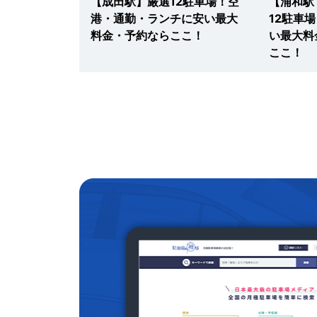
神戸】駐車場
【成田駅】厳選12駐車場！空
【浦和駅
平日・土日も
港・通勤・ランチに安い最大
12駐車
予約・無料な
料金・予約ならここ！
い最大料
ここ！