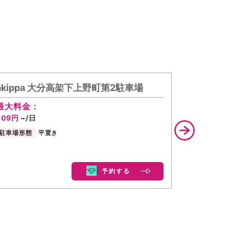
akippa 大分高架下上野町第2駐車場
タイムズ
最大料金：
509円
~/日
駐車場形態
平置き
予約する