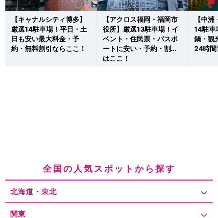
【キャナルシティ博多】
【アクロス福岡・福岡市
【中洲
厳選14駐車場！平日・土
役所】厳選13駐車場！イ
14駐
日も安い最大料金・予
ベント・住民票・パスポ
鍋・観
約・無料割引ならここ！
ートに安い・予約・割引
24時
はここ！
全国の人気スポットから探す
北海道・東北
関東