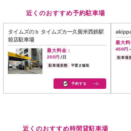
近くのおすすめ予約駐車場
タイムズのｂ タイムズカー久留米西鉄駅
aki
前店駐車場
最大料
450円
最大料金：
250円
/日
駐車場
駐車場形態
平置き舗装
予約する
近くのおすすめ時間貸駐車場