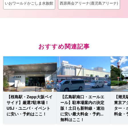
いおワールドかごしま水族館
西原商会アリーナ(鹿児島アリーナ)
おすすめ関連記事
【桜島駅・Zepp大阪ベイ
【広島駅南口・エールエ
【潮見
サイド】厳選7駐車場！
ール】駐車場案内の決定
東京ア
USJ・ユニバ・イベント
版！土日も新幹線・連泊
ター・
に安い・予約はここ！
に安い最大料金・予約・
料金・
無料はここ！