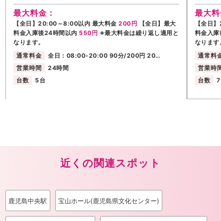
最大料金：
最大料
【全日】20:00～8:00以内 最大料金
200円
【全日】最大
【全日】2
料金入庫後24時間以内
550円
※最大料金は繰り返し適用と
料金入庫
なります。
なります
通常料金
全日：08:00-20:00 90分/200円 20…
通常料
営業時間
24時間
営業時
台数
5台
台数
近くの関連スポット
鹿児島中央駅
宝山ホール(鹿児島県文化センター)