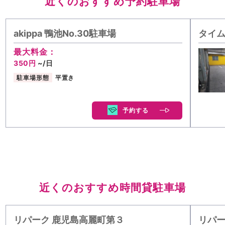
近くのおすすめ予約駐車場
akippa 鴨池No.30駐車場
タイム
最大料金：
350円
~/日
駐車場形態
平置き
予約する
近くのおすすめ時間貸駐車場
リパーク 鹿児島高麗町第３
リパー