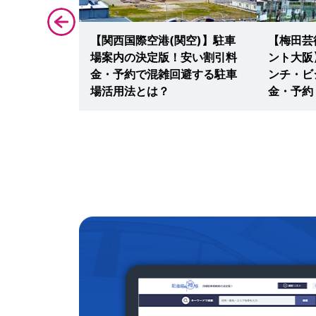
パークス】駐
【関西国際空港(関空)】駐車
【梅田芸
版！平日・土
場案内の決定版！安い割引料
ント大阪
金・予約・無
金・予約で混雑回避する駐車
ンチ・ビ
場活用法とは？
金・予約