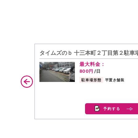
タイムズのｂ 十三本町２丁目第２駐車
最大料金：
800円
/日
駐車場形態
平置き舗装
予約する