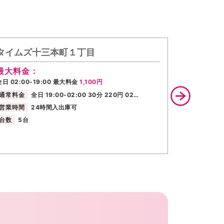
タイムズ十三本町１丁目
コインパ
最大料金：
最大料金
全日 02:00-19:00 最大料金
1,100円
【全日】 【
通常料金
全日 19:00-02:00 30分 220円 02…
営業時間
営業時間
24時間入出庫可
台数
7台
台数
5台