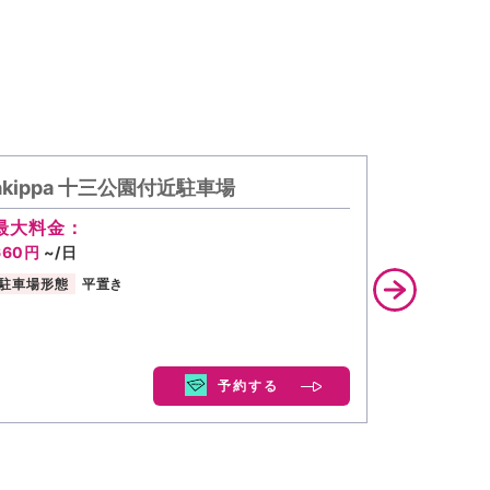
akippa 十三公園付近駐車場
akipp
【ご利用
最大料金：
660円
~/日
最大料金
660円
~/
駐車場形態
平置き
駐車場形態
予約する