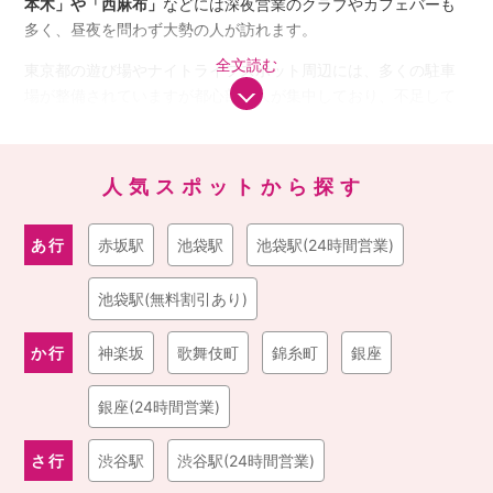
本木」や「西麻布」
などには深夜営業のクラブやカフェバーも
多く、昼夜を問わず大勢の人が訪れます。
全文読む
東京都の遊び場やナイトライフスポット周辺には、多くの駐車
場が整備されていますが都心部は人が集中しており、不足して
いるのが現状です。
時期やイベント等によっては休日だけでな
く平日も一日中混雑していることも多くなっています。そのた
め、安い最大料金の駐車場を探したり、割引・無料サービスが
人気スポットから探す
ある駐車場を事前確保したりするために予約サービス等の活用
も増加しています。
あ行
赤坂駅
池袋駅
池袋駅(24時間営業)
・東京都を代表する遊び場
としては、三大副都心とも言われる
「新宿」「渋谷」「池袋」
が有名です。
池袋駅(無料割引あり)
新宿は数多くの百貨店や
「ルミネ新宿」「ビックロ」「歌舞伎
町」
などがある東京最大の繁華街で、ショッピングやグルメを
か行
神楽坂
歌舞伎町
錦糸町
銀座
存分に楽しむことができます。
また、大規模な再開発が進行中の渋谷では
「渋谷ヒカリエ」や
銀座(24時間営業)
「渋谷パルコ」
など続々と誕生する最新スポットを体験するこ
とができます。そして、
「西武池袋」「池袋パルコ」
といった
さ行
渋谷駅
渋谷駅(24時間営業)
駅ビルを中心に発展した池袋は、最近では
「サンシャインシテ
ィ」
周辺がサブカルチャーの街としても支持を得ています。