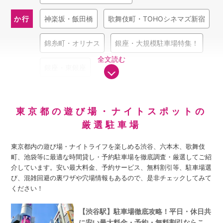
糸町」
などは眠らない街として知られ、そこでしか味わえない
刺激的な夜を楽しむことができます。
か行
神楽坂・飯田橋
歌舞伎町・TOHOシネマズ新宿
このように東京都には、魅力的な遊び場・ナイトライフスポッ
トが多く、
休日やイベント開催時は特に公式駐車場や周辺駐車
錦糸町・オリナス
銀座・大規模駐車場特集！
場は混雑します
。そのため、各スポットでの楽しみ方や目的に
全文読む
応じた駐車場の選択や活用方法を準備しておく必要がありま
銀座・東銀座
す。ここでは駐車場のプロが厳選した時間貸し駐車場、予約駐
車場等を賢い利用方法なども併せて詳細にご紹介します！
さ行
渋谷駅
渋谷・大規模駐車場特集！
東京都の遊び場・ナイトスポットの
新宿駅・駐車場徹底攻略！
新宿東口・ルミネ新宿
厳選駐車場
な行
西麻布
東京都内の遊び場・ナイトライフを楽しめる渋谷、六本木、歌舞伎
町、池袋等に最適な時間貸し・予約駐車場を徹底調査・厳選してご紹
ら行
六本木
介しています。安い最大料金、予約サービス、無料割引等、駐車場選
び、混雑回避の裏ワザや穴場情報もあるので、是非チェックしてみて
ください！
【渋谷駅】駐車場徹底攻略！平日・休日共
に安い最大料金・予約・無料割引ならこ