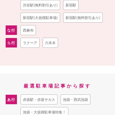
渋谷駅(無料割引あり)
新宿駅
三大副都心以外では、
「六本木」や「西麻布」
がレジャースポ
ットとしてよく知られています。従来はナイトライフスポット
として若者を中心に人気を集めてきましたが、
「六本木ヒル
新宿駅(大規模駐車場)
新宿駅(無料割引あり)
ズ」や「東京ミッドタウン」
の誕生もあり、現在では昼夜を問
わず誰もが楽しめる街へと進化しました。
な行
西麻布
・東京都の遊び場・ナイトライフスポットの具体的な楽しみ方
ら行
ラクーア
六本木
と言えば、まずはショッピングです。大型店を中心に魅力的な
商品で溢れる
「新宿」
、若者文化の聖地として最新のファッシ
ョンに触れることができる
「渋谷」
は基本でしょう。また、
「池袋」
や
「六本木」
はサブカルチャーや文化の街として、こ
れまでとは違った形で楽しむこともできます。
さらに、東京都の遊び場にはグルメ好きをうならせると評判の
レストランから人気のラーメン店、焼肉店などのありとあらゆ
厳選駐車場記事から探す
る店があり、高級ディナーも手軽なランチもどちらも楽しめま
す。またちょっとした時間つぶしに便利な映画館やカラオケ店
も数多く点在しています。
あ行
赤坂駅・赤坂サカス
池袋・西武池袋
さらに東京を満喫するには、ナイトライフスポットも外せませ
ん。
「六本木」
や
「西麻布」、新宿東口
の
「歌舞伎町」、「錦
池袋・大規模駐車場特集！