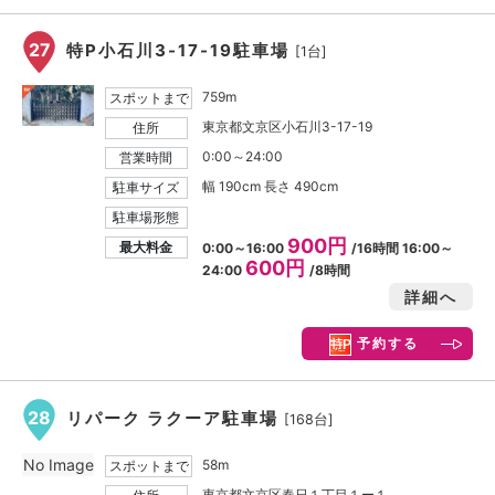
27
特P小石川3-17-19駐車場
[1台]
759m
スポットまで
東京都文京区小石川3-17-19
住所
0:00～24:00
営業時間
幅 190cm 長さ 490cm
駐車サイズ
駐車場形態
900円
最大料金
0:00～16:00
/16時間 16:00～
600円
24:00
/8時間
詳細へ
予約する
28
リパーク ラクーア駐車場
[168台]
No Image
58m
スポットまで
東京都文京区春日１丁目１ー１