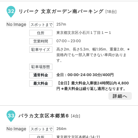
32
リパーク 文京ガーデン南パーキング
[18台]
No Image
257m
スポットまで
東京都文京区小石川１丁目１ー１
住所
07:00～23:00
営業時間
高さ2m、長さ5.3m、幅1.95m、重量2.6t、※
駐車サイズ
規格内でも一部入庫できない車両がありま
す。
駐車場形態
全日：00:00-24:00 30分/400円
通常料金
【全日】最大料金入庫後24時間以内
4,800
最大料金
円
※最大料金は繰り返し適用となります。
詳細へ
33
パラカ文京区本郷第6
[4台]
No Image
264m
スポットまで
東京都文京区本郷4-14-11
住所