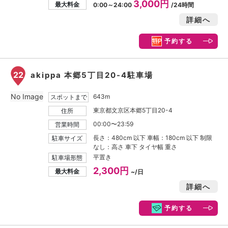
3,000円
最大料金
0:00～24:00
/24時間
詳細へ
予約する
22
akippa 本郷5丁目20-4駐車場
No Image
643m
スポットまで
東京都文京区本郷5丁目20-4
住所
00:00〜23:59
営業時間
長さ：480cm 以下 車幅：180cm 以下 制限
駐車サイズ
なし：高さ 車下 タイヤ幅 重さ
平置き
駐車場形態
2,300円
最大料金
~/日
詳細へ
予約する