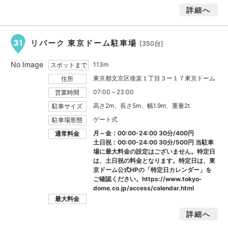
詳細へ
31
リパーク 東京ドーム駐車場
[350台]
No Image
113m
スポットまで
東京都文京区後楽１丁目３ー１７東京ドーム
住所
07:00～23:00
営業時間
高さ2m、長さ5m、幅1.9m、重量2t
駐車サイズ
ゲート式
駐車場形態
月～金：00:00-24:00 30分/400円
通常料金
土日祝：00:00-24:00 30分/500円 当駐車
場に最大料金の設定はございません。特定日
は、土日祝の料金となります。特定日は、東
京ドーム公式HPの「特定日カレンダー」を
ご確認ください。https://www.tokyo-
dome.co.jp/access/calendar.html
最大料金
詳細へ