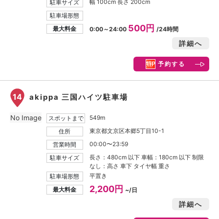
幅 100cm 長さ 200cm
駐車サイズ
駐車場形態
500円
最大料金
0:00～24:00
/24時間
詳細へ
予約する
14
akippa 三国ハイツ駐車場
No Image
549m
スポットまで
東京都文京区本郷5丁目10-1
住所
00:00〜23:59
営業時間
長さ：480cm 以下 車幅：180cm 以下 制限
駐車サイズ
なし：高さ 車下 タイヤ幅 重さ
平置き
駐車場形態
2,200円
最大料金
~/日
詳細へ