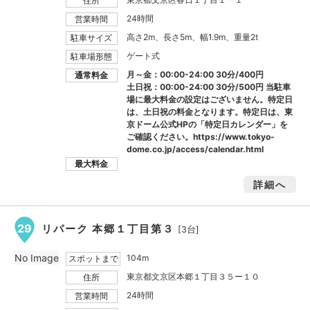
住所
24時間
営業時間
高さ2m、長さ5m、幅1.9m、重量2t
駐車サイズ
ゲート式
駐車場形態
月～金：00:00-24:00 30分/400円
通常料金
土日祝：00:00-24:00 30分/500円 当駐車
場に最大料金の設定はございません。特定日
は、土日祝の料金となります。特定日は、東
京ドーム公式HPの「特定日カレンダー」を
ご確認ください。https://www.tokyo-
dome.co.jp/access/calendar.html
最大料金
詳細へ
29
リパーク 本郷１丁目第３
[3台]
No Image
104m
スポットまで
東京都文京区本郷１丁目３５ー１０
住所
24時間
営業時間