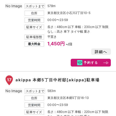
No Image
578m
スポットまで
東京都文京区小石川2丁目10-5
住所
00:00〜23:59
営業時間
長さ：480cm 以下 車幅：230cm 以下 制限
駐車サイズ
なし：高さ 車下 タイヤ幅 重さ
平置き
駐車場形態
1,450円
最大料金
~/日
詳細へ
予約する
17
akippa 本郷5丁目中村邸[akippa]駐車場
No Image
583m
スポットまで
東京都文京区本郷5丁目16-13
住所
00:00〜23:59
営業時間
長さ：480cm 以下 車幅：220cm 以下 制限
駐車サイズ