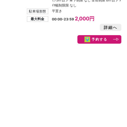
1.75m 以下 車下制限 なし 全長制限 6m 以下 ﾀ
ｲﾔ幅制限限 なし
平置き
駐車場形態
2,000円
最大料金
00:00-23:59
詳細へ
予約する