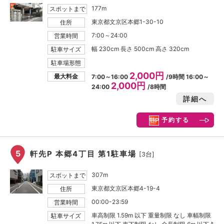
177m
スポットまで
東京都文京区本郷1-30-10
住所
7:00～24:00
営業時間
幅 230cm 長さ 500cm 高さ 320cm
駐車サイズ
駐車場形態
2,000円
最大料金
7:00～16:00
/9時間 16:00～
2,000円
24:00
/8時間
詳細へ
予約する
5
軒先P 本郷4丁目 第1駐車場
[3台]
307m
スポットまで
東京都文京区本郷4-19-4
住所
00:00-23:59
営業時間
車高制限 1.59m 以下 重量制限 なし 車幅制限
駐車サイズ