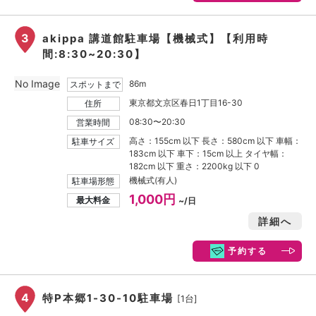
3
akippa 講道館駐車場【機械式】【利用時
間:8:30~20:30】
No Image
86m
スポットまで
東京都文京区春日1丁目16-30
住所
08:30〜20:30
営業時間
高さ：155cm 以下 長さ：580cm 以下 車幅：
駐車サイズ
183cm 以下 車下：15cm 以上 タイヤ幅：
182cm 以下 重さ：2200kg 以下 0
機械式(有人)
駐車場形態
1,000円
最大料金
~/日
詳細へ
予約する
4
特P本郷1-30-10駐車場
[1台]