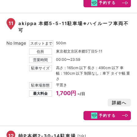
予約する
11
akippa 本郷5-5-11駐車場※ハイルーフ車両不
可
No Image
500m
スポットまで
東京都文京区本郷5丁目5-11
住所
00:00〜23:59
営業時間
高さ：165cm 以下 長さ：490cm 以下 車
駐車サイズ
幅：180cm 以下 制限なし：車下 タイヤ幅 重
さ
平置き
駐車場形態
1,700円
最大料金
~/日
詳細へ
予約する
12
特P本郷2-30-14駐車場
[1台]