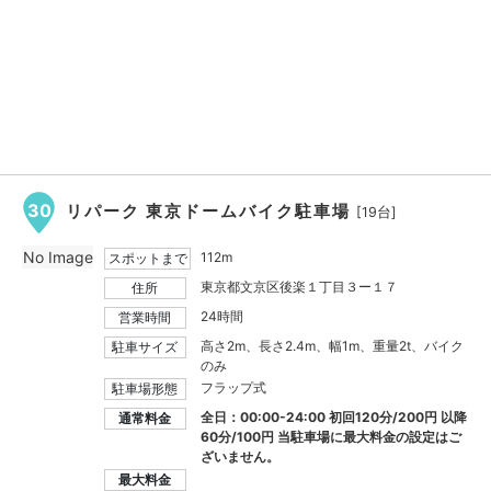
30
リパーク 東京ドームバイク駐車場
[19台]
No Image
112m
スポットまで
東京都文京区後楽１丁目３ー１７
住所
24時間
営業時間
高さ2m、長さ2.4m、幅1m、重量2t、バイク
駐車サイズ
のみ
フラップ式
駐車場形態
全日：00:00-24:00 初回120分/200円 以降
通常料金
60分/100円 当駐車場に最大料金の設定はご
ざいません。
最大料金