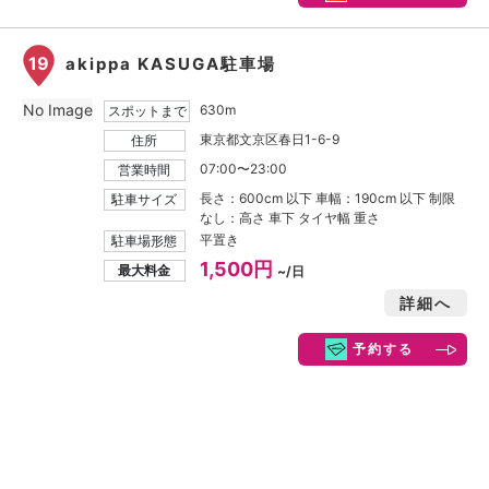
19
akippa KASUGA駐車場
No Image
630m
スポットまで
東京都文京区春日1-6-9
住所
07:00〜23:00
営業時間
長さ：600cm 以下 車幅：190cm 以下 制限
駐車サイズ
なし：高さ 車下 タイヤ幅 重さ
平置き
駐車場形態
1,500円
最大料金
~/日
詳細へ
予約する