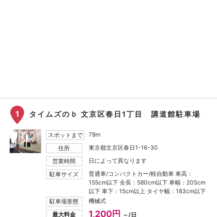
1
タイムズのｂ 文京区春日1丁目 講道館駐車場
78m
スポットまで
東京都文京区春日1-16-30
住所
日によって異なります
営業時間
普通車/コンパクトカー/軽自動車 車高：
駐車サイズ
155cm以下 全長：580cm以下 車幅：205cm
以下 車下：15cm以上 タイヤ幅：183cm以下
機械式
駐車場形態
1,200円
最大料金
～/日