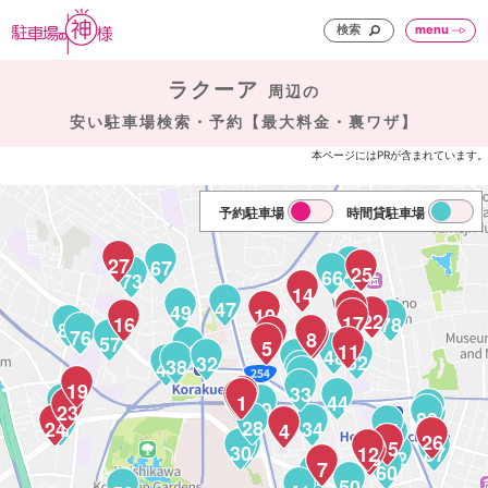
検索
menu
ラクーア
周辺の
安い駐車場検索・予約【最大料金・裏ワザ】
本ページにはPRが含まれています。
予約駐車場
時間貸駐車場
27
67
81
82
25
66
73
14
47
49
18
10
22
17
16
78
56
85
76
8
6
9
57
5
39
11
48
52
32
37
38
40
36
35
19
33
3
2
1
44
68
29
23
83
80
84
28
24
71
34
55
4
58
26
15
31
30
12
87
13
62
7
60
42
50