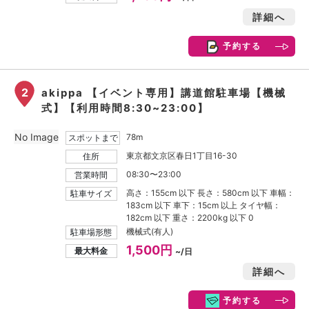
詳細へ
予約する
2
akippa 【イベント専用】講道館駐車場【機械
式】【利用時間8:30~23:00】
No Image
78m
スポットまで
東京都文京区春日1丁目16-30
住所
08:30〜23:00
営業時間
高さ：155cm 以下 長さ：580cm 以下 車幅：
駐車サイズ
183cm 以下 車下：15cm 以上 タイヤ幅：
182cm 以下 重さ：2200kg 以下 0
機械式(有人)
駐車場形態
1,500円
最大料金
~/日
詳細へ
予約する