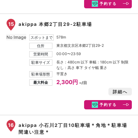
予約する
15
akippa 本郷2丁目29-2駐車場
No Image
578m
スポットまで
東京都文京区本郷2丁目29-2
住所
00:00〜23:59
営業時間
長さ：480cm 以下 車幅：180cm 以下 制限
駐車サイズ
なし：高さ 車下 タイヤ幅 重さ
平置き
駐車場形態
2,300円
最大料金
~/日
詳細へ
予約する
16
akippa 小石川2丁目10駐車場＊角地＊駐車場
間違い注意＊