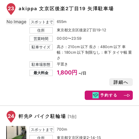
23
akippa 文京区後楽2丁目19 矢澤駐車場
No Image
655m
スポットまで
東京都文京区後楽2丁目19-12
住所
00:00〜23:59
営業時間
高さ：210cm 以下 長さ：480cm 以下 車
駐車サイズ
幅：180cm 以下 制限なし：車下 タイヤ幅 重
さ
平置き
駐車場形態
1,800円
最大料金
~/日
詳細へ
予約する
24
軒先P バイク駐輪場
[1台]
700m
スポットまで
東京都文京区後楽2-14-15
住所