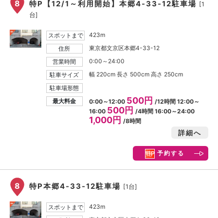
8
特P【12/1～利用開始】本郷4-33-12駐車場
[1
台]
423m
スポットまで
東京都文京区本郷4-33-12
住所
0:00～24:00
営業時間
幅 220cm 長さ 500cm 高さ 250cm
駐車サイズ
駐車場形態
500円
最大料金
0:00～12:00
/12時間 12:00～
500円
16:00
/4時間 16:00～24:00
1,000円
/8時間
詳細へ
予約する
8
特P本郷4-33-12駐車場
[1台]
423m
スポットまで