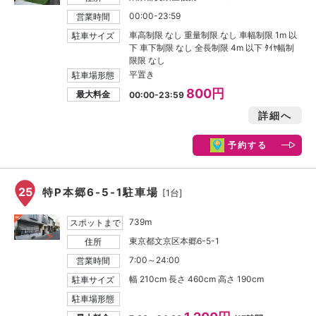
00:00-23:59
営業時間
車高制限 なし 重量制限 なし 車幅制限 1m 以
駐車サイズ
下 車下制限 なし 全長制限 4m 以下 ﾀｲﾔ幅制
限限 なし
平置き
駐車場形態
800円
最大料金
00:00-23:59
詳細へ
予約する
25
特P本郷6-5-1駐車場
[1台]
739m
スポットまで
東京都文京区本郷6-5-1
住所
7:00～24:00
営業時間
幅 210cm 長さ 460cm 高さ 190cm
駐車サイズ
駐車場形態