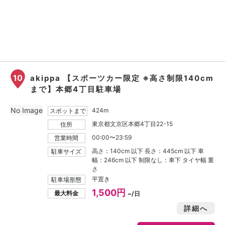
10
akippa 【スポーツカー限定 ※高さ制限140cm
まで】本郷4丁目駐車場
No Image
424m
スポットまで
東京都文京区本郷4丁目22-15
住所
00:00〜23:59
営業時間
高さ：140cm 以下 長さ：445cm 以下 車
駐車サイズ
幅：246cm 以下 制限なし：車下 タイヤ幅 重
さ
平置き
駐車場形態
1,500円
最大料金
~/日
詳細へ