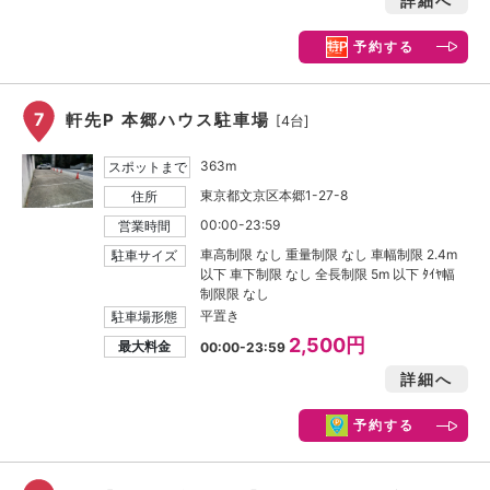
詳細へ
予約する
7
軒先P 本郷ハウス駐車場
[4台]
363m
スポットまで
東京都文京区本郷1-27-8
住所
00:00-23:59
営業時間
車高制限 なし 重量制限 なし 車幅制限 2.4m
駐車サイズ
以下 車下制限 なし 全長制限 5m 以下 ﾀｲﾔ幅
制限限 なし
平置き
駐車場形態
2,500円
最大料金
00:00-23:59
詳細へ
予約する