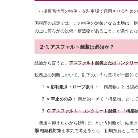
「小規模宅地等の特例」を駐車場で適用させるための
国税庁の規定では、この特例の対象となる土地は「構
の上に何らかの設備・構造物があること」が条件とな
2-1. アスファルト舗装は必須か？
結論から言うと、
アスファルト舗装またはコンクリー
税務上の判断において、以下のような基準が一般的で
× 砂利敷き・ロープ張り：
「構築物」とは認め
× 車止めのみ：
簡易的すぎて「構築物」として
○ アスファルト・コンクリート舗装： 「構
「費用を抑えたいから砂利で」という判断が、結果と
場 相続税対策
を本気で考えるなら、初期投資として