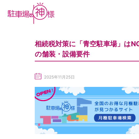
相続税対策に「青空駐車場」はN
の舗装・設備要件
2025年11月25日
sc
he
du
le