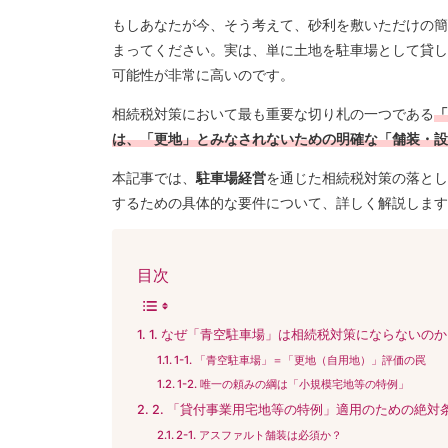
もしあなたが今、そう考えて、砂利を敷いただけの簡
まってください。実は、単に土地を駐車場として貸し
可能性が非常に高いのです。
相続税対策において最も重要な切り札の一つである
「
は、「更地」とみなされないための明確な「舗装・設
本記事では、
駐車場経営
を通じた相続税対策の落とし
するための具体的な要件について、詳しく解説します
目次
1. なぜ「青空駐車場」は相続税対策にならないのか
1-1. 「青空駐車場」＝「更地（自用地）」評価の罠
1-2. 唯一の頼みの綱は「小規模宅地等の特例」
2. 「貸付事業用宅地等の特例」適用のための絶対
2-1. アスファルト舗装は必須か？