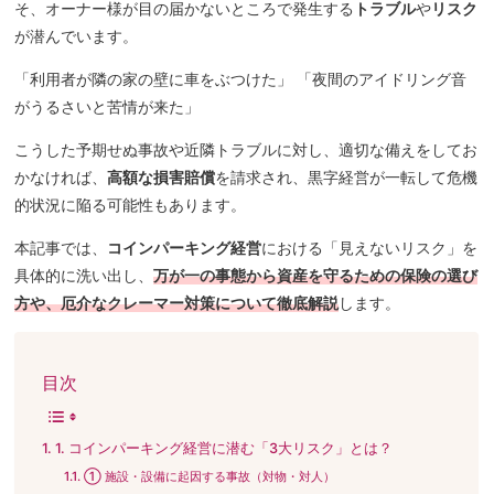
そ、オーナー様が目の届かないところで発生する
トラブル
や
リスク
が潜んでいます。
「利用者が隣の家の壁に車をぶつけた」 「夜間のアイドリング音
がうるさいと苦情が来た」
こうした予期せぬ事故や近隣トラブルに対し、適切な備えをしてお
かなければ、
高額な損害賠償
を請求され、黒字経営が一転して危機
的状況に陥る可能性もあります。
本記事では、
コインパーキング経営
における「見えないリスク」を
具体的に洗い出し、
万が一の事態から資産を守るための保険の選び
方や、厄介なクレーマー対策について徹底解説
します。
目次
1. コインパーキング経営に潜む「3大リスク」とは？
① 施設・設備に起因する事故（対物・対人）