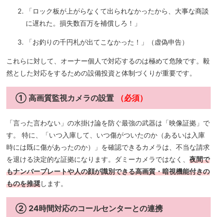
「ロック板が上がらなくて出られなかったから、大事な商談
に遅れた。損失数百万を補償しろ！」
「お釣りの千円札が出てこなかった！」（虚偽申告）
これらに対して、オーナー個人で対応するのは極めて危険です。毅
然とした対応をするための設備投資と体制づくりが重要です。
① 高画質監視カメラの設置
（必須）
「言った言わない」の水掛け論を防ぐ最強の武器は「映像証拠」で
す。 特に、「いつ入庫して、いつ傷がついたのか（あるいは入庫
時には既に傷があったのか）」を確認できるカメラは、不当な請求
を退ける決定的な証拠になります。ダミーカメラではなく、
夜間で
もナンバープレートや人の顔が識別できる高画質・暗視機能付きの
ものを推奨
します。
② 24時間対応のコールセンターとの連携