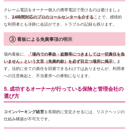
クレーム電話をオーナー個人の携帯電話で受けるのは避けましょ
う。
24時間対応のプロのコールセンターを介する
ことで、感情的
な利用者とも冷静に会話ができ、トラブルの記録も残ります。
③ 看板による免責事項の明示
場内看板に、
「場内での事故・盗難等につきましては一切責任を負
いません」という文言（免責約款）を必ず目立つ場所に掲示
しま
す。法的に全ての責任を回避できるわけではありませんが、利用者
への注意喚起と、不当要求への牽制になります。
5. 成功するオーナーが行っている保険と管理会社の
選び方
コインパーキング経営
を長期的に安定させるには、リスクヘッジの
仕組み構築が不可欠です。