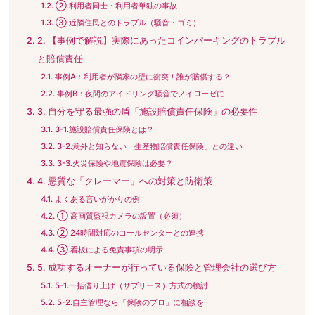
② 利用者同士・利用者単独の事故
③ 近隣住民とのトラブル（騒音・ゴミ）
2. 【事例で解説】実際にあったコインパーキングのトラブル
と賠償責任
事例A：利用者が隣家の壁に衝突！誰が賠償する？
事例B：夜間のアイドリング騒音でノイローゼに
3. 自分を守る最強の盾「施設賠償責任保険」の必要性
3-1.施設賠償責任保険とは？
3-2.意外と知らない「生産物賠償責任保険」との違い
3-3.火災保険や地震保険は必要？
4. 悪質な「クレーマー」への対策と防衛策
よくある言いがかりの例
① 高画質監視カメラの設置（必須）
② 24時間対応のコールセンターとの連携
③ 看板による免責事項の明示
5. 成功するオーナーが行っている保険と管理会社の選び方
5-1.一括借り上げ（サブリース）方式の検討
5-2.自主管理なら「保険のプロ」に相談を