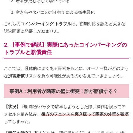
若者がたむろして騒いでいる
空き缶やタバコのポイ捨てによる衛生悪化
これらの
コインパーキング トラブル
は、初期対応を誤ると大きな
訴訟問題に発展しかねません。
2. 【事例で解説】実際にあったコインパーキングの
トラブルと賠償責任
ここでは、具体的によくある事例をもとに、オーナー様がどのよう
な
損害賠償
リスクを負う可能性があるのかを見ていきましょう。
事例A：利用者が隣家の壁に衝突！誰が賠償する？
【状況】
利用客がバックで駐車しようとした際、操作を誤ってア
クセルを踏み込み、
後方のフェンスを突き破って隣家の外壁を破壊
してしまった。
【責任の所在】
基本的には、運転操作を誤った「ドライバー（利