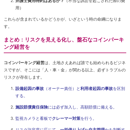
弁護士費用特約はあるか？
（不当な訴訟を起こされた際の費
用）
これらが含まれているかどうかが、いざという時の命綱になりま
す。
まとめ：リスクを見える化し、盤石なコインパーキ
ング経営を
コインパーキング経営
は、土地さえあれば誰でも始められるビジネ
スですが、そこには「人・車・金」が関わる以上、必ずトラブルの
リスクが存在します。
設備起因の事故
（オーナー責任）と
利用者起因の事故
を区別
する。
施設賠償責任保険
には必ず加入し、高額賠償に備える。
監視カメラと看板で
クレーマー対策
を行う。
リスク許容度に応じて、
一括借り上げ
か
自主管理
かを判断す