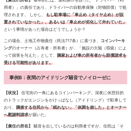
用者）」の責任であり、ドライバーの自動車保険（対物賠償）で処
理されます。 しかし、
もし駐車場に「車止め（タイヤ止め）が設
置されていなかった」、あるいは「車止めが劣化して外れていた」
という事情があった場合はどうでしょうか？
この場合、土地工作物責任（民法717条）に基づき、
コインパーキ
ング
のオーナー（占有者・所有者）が、「施設の欠陥（瑕疵）によ
って損害を与えた」として、
隣家および車の所有者から賠償請求を
受ける可能性があります。
事例B：夜間のアイドリング騒音でノイローゼに
【状況】
住宅街の一角にあるコインパーキング。深夜に休憩目的
のトラックがエンジンをかけっぱなし（アイドリング）で駐車して
おり、
隣接する住民から「眠れない」「体調を崩した」とオーナー
へ慰謝料請求
が届いた。
【責任の所在】
騒音を出しているのは利用者ですが、住民は「そ