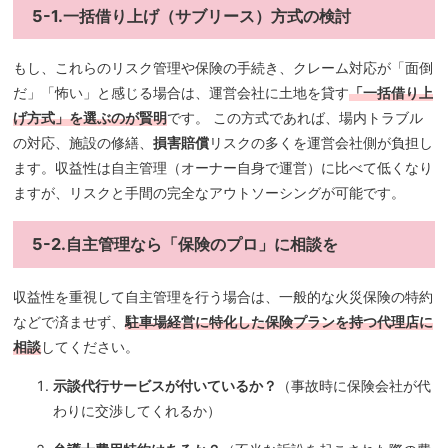
5-1.一括借り上げ（サブリース）方式の検討
もし、これらのリスク管理や保険の手続き、クレーム対応が「面倒
だ」「怖い」と感じる場合は、運営会社に土地を貸す
「一括借り上
げ方式」を選ぶのが賢明
です。 この方式であれば、場内トラブル
の対応、施設の修繕、
損害賠償
リスクの多くを運営会社側が負担し
ます。収益性は自主管理（オーナー自身で運営）に比べて低くなり
ますが、リスクと手間の完全なアウトソーシングが可能です。
5-2.自主管理なら「保険のプロ」に相談を
収益性を重視して自主管理を行う場合は、一般的な火災保険の特約
などで済ませず、
駐車場経営に特化した保険プランを持つ代理店に
相談
してください。
示談代行サービスが付いているか？
（事故時に保険会社が代
わりに交渉してくれるか）