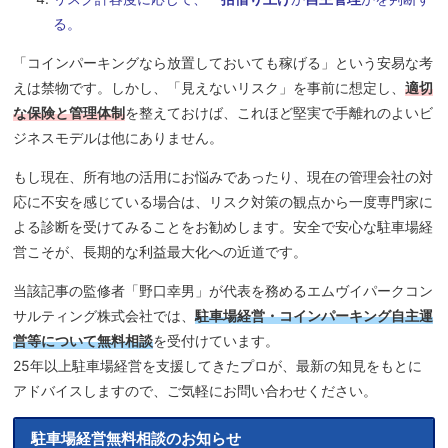
る。
「コインパーキングなら放置しておいても稼げる」という安易な考
えは禁物です。しかし、「見えないリスク」を事前に想定し、
適切
な保険と管理体制
を整えておけば、これほど堅実で手離れのよいビ
ジネスモデルは他にありません。
もし現在、所有地の活用にお悩みであったり、現在の管理会社の対
応に不安を感じている場合は、リスク対策の観点から一度専門家に
よる診断を受けてみることをお勧めします。安全で安心な駐車場経
営こそが、長期的な利益最大化への近道です。
当該記事の監修者「野口幸男」が代表を務めるエムヴイパークコン
サルティング株式会社では、
駐車場経営・コインパーキング自主運
営等
について無料相談
を受付けています。
25年以上駐車場経営を支援してきたプロが、最新の知見をもとに
アドバイスしますので、ご気軽にお問い合わせください。
駐車場経営無料相談のお知らせ