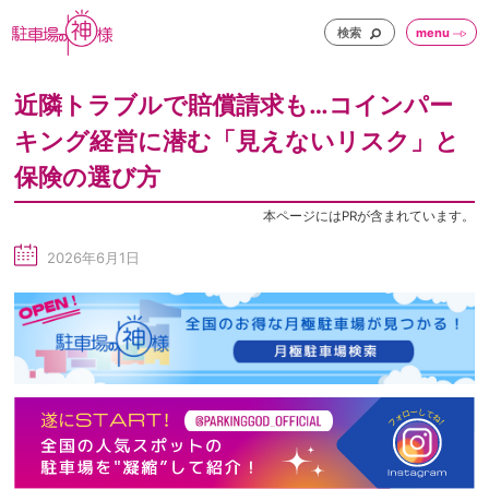
検索
menu
近隣トラブルで賠償請求も…コインパー
キング経営に潜む「見えないリスク」と
保険の選び方
本ページにはPRが含まれています。
2026年6月1日
sc
he
du
le