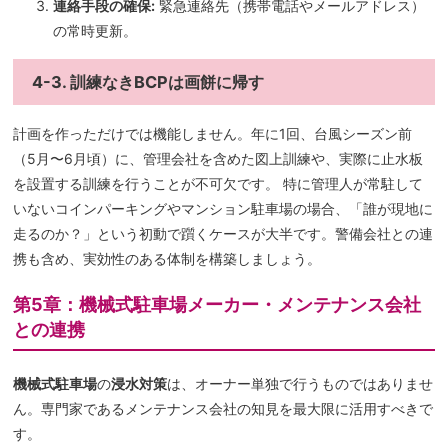
連絡手段の確保:
緊急連絡先（携帯電話やメールアドレス）
の常時更新。
4-3. 訓練なきBCPは画餅に帰す
計画を作っただけでは機能しません。年に1回、台風シーズン前
（5月〜6月頃）に、管理会社を含めた図上訓練や、実際に止水板
を設置する訓練を行うことが不可欠です。 特に管理人が常駐して
いないコインパーキングやマンション駐車場の場合、「誰が現地に
走るのか？」という初動で躓くケースが大半です。警備会社との連
携も含め、実効性のある体制を構築しましょう。
第5章：機械式駐車場メーカー・メンテナンス会社
との連携
機械式駐車場
の
浸水対策
は、オーナー単独で行うものではありませ
ん。専門家であるメンテナンス会社の知見を最大限に活用すべきで
す。