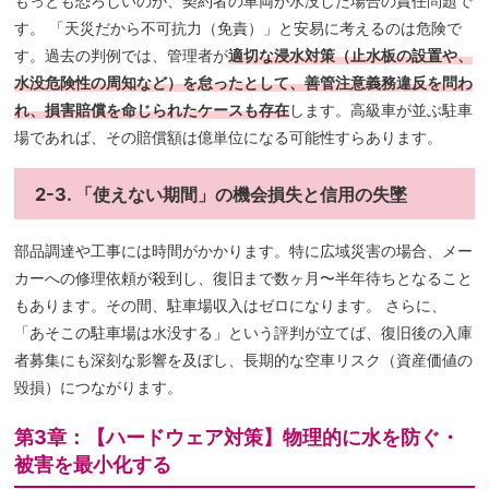
もっとも恐ろしいのが、契約者の車両が水没した場合の責任問題で
す。 「天災だから不可抗力（免責）」と安易に考えるのは危険で
す。過去の判例では、管理者が
適切な浸水対策（止水板の設置や、
水没危険性の周知など）を怠ったとして、善管注意義務違反を問わ
れ、損害賠償を命じられたケースも存在
します。高級車が並ぶ駐車
場であれば、その賠償額は億単位になる可能性すらあります。
2-3. 「使えない期間」の機会損失と信用の失墜
部品調達や工事には時間がかかります。特に広域災害の場合、メー
カーへの修理依頼が殺到し、復旧まで数ヶ月〜半年待ちとなること
もあります。その間、駐車場収入はゼロになります。 さらに、
「あそこの駐車場は水没する」という評判が立てば、復旧後の入庫
者募集にも深刻な影響を及ぼし、長期的な空車リスク（資産価値の
毀損）につながります。
第3章：【ハードウェア対策】物理的に水を防ぐ・
被害を最小化する