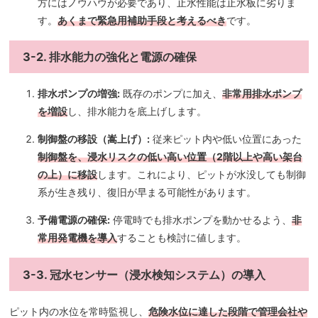
方にはノウハウが必要であり、止水性能は止水板に劣りま
す。
あくまで緊急用補助手段と考えるべき
です。
3-2. 排水能力の強化と電源の確保
排水ポンプの増強:
既存のポンプに加え、
非常用排水ポンプ
を増設
し、排水能力を底上げします。
制御盤の移設（嵩上げ）:
従来ピット内や低い位置にあった
制御盤を、浸水リスクの低い高い位置（2階以上や高い架台
の上）に移設
します。これにより、ピットが水没しても制御
系が生き残り、復旧が早まる可能性があります。
予備電源の確保:
停電時でも排水ポンプを動かせるよう、
非
常用発電機を導入
することも検討に値します。
3-3. 冠水センサー（浸水検知システム）の導入
ピット内の水位を常時監視し、
危険水位に達した段階で管理会社や