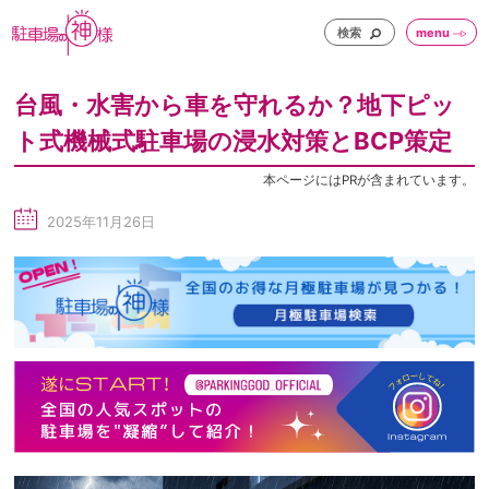
検索
menu
台風・水害から車を守れるか？地下ピッ
ト式機械式駐車場の浸水対策とBCP策定
本ページにはPRが含まれています。
2025年11月26日
sc
he
du
le