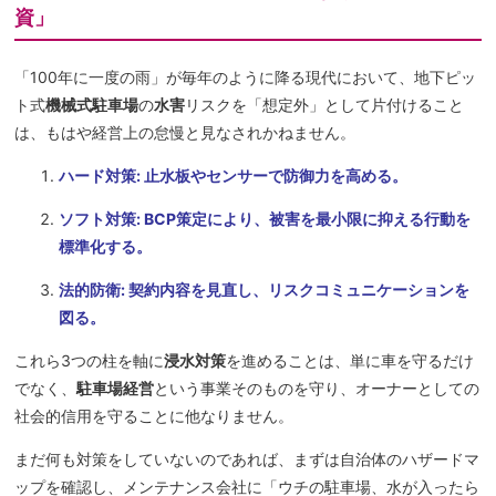
資」
「100年に一度の雨」が毎年のように降る現代において、地下ピッ
ト式
機械式駐車場
の
水害
リスクを「想定外」として片付けること
は、もはや経営上の怠慢と見なされかねません。
ハード対策: 止水板やセンサーで防御力を高める。
ソフト対策: BCP策定により、被害を最小限に抑える行動を
標準化する。
法的防衛: 契約内容を見直し、リスクコミュニケーションを
図る。
これら3つの柱を軸に
浸水対策
を進めることは、単に車を守るだけ
でなく、
駐車場経営
という事業そのものを守り、オーナーとしての
社会的信用を守ることに他なりません。
まだ何も対策をしていないのであれば、まずは自治体のハザードマ
ップを確認し、メンテナンス会社に「ウチの駐車場、水が入ったら