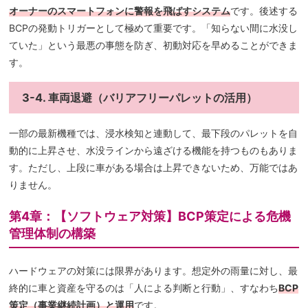
オーナーのスマートフォンに警報を飛ばすシステム
です。後述する
BCPの発動トリガーとして極めて重要です。「知らない間に水没し
ていた」という最悪の事態を防ぎ、初動対応を早めることができま
す。
3-4. 車両退避（バリアフリーパレットの活用）
一部の最新機種では、浸水検知と連動して、最下段のパレットを自
動的に上昇させ、水没ラインから遠ざける機能を持つものもありま
す。ただし、上段に車がある場合は上昇できないため、万能ではあ
りません。
第4章：【ソフトウェア対策】BCP策定による危機
管理体制の構築
ハードウェアの対策には限界があります。想定外の雨量に対し、最
終的に車と資産を守るのは「人による判断と行動」、すなわち
BCP
策定（事業継続計画）と運用
です。