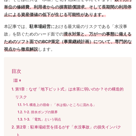
単位の修繕費、利用者からの損害賠償請求、そして長期間の利用停
止による資産価値の低下が生じる可能性があります。
本記事では、
駐車場経営
における最大級のリスクである「水没事
故」を防ぐためのハード面での
浸水対策と、万が一の事態に備える
ためのソフト面でのBCP策定（事業継続計画）について、専門的な
視点から徹底解説
します。
目次
第1章：なぜ「地下ピット式」は水害に弱いのか？その構造的
リスク
1-1. 構造上の宿命：「水は低いところに流れる」
1-2. 排水ポンプの限界
1-3. 「電気」という弱点
第2章：駐車場経営を揺るがす「水没事故」の損失インパク
ト