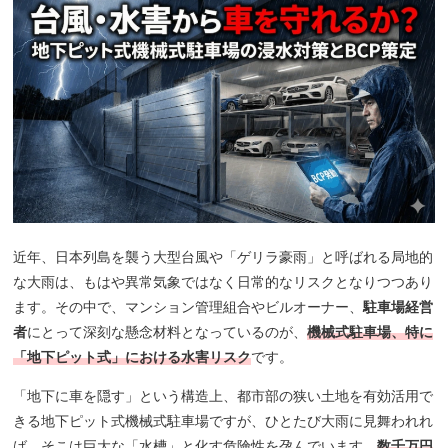
近年、日本列島を襲う大型台風や「ゲリラ豪雨」と呼ばれる局地的
な大雨は、もはや異常気象ではなく日常的なリスクとなりつつあり
ます。その中で、マンション管理組合やビルオーナー、
駐車場経営
者
にとって深刻な懸念材料となっているのが、
機械式駐車場、特に
「地下ピット式」における水害リスク
です。
「地下に車を隠す」という構造上、都市部の狭い土地を有効活用で
きる地下ピット式機械式駐車場ですが、ひとたび大雨に見舞われれ
ば、そこは巨大な「水槽」と化す危険性を孕んでいます。
数千万円