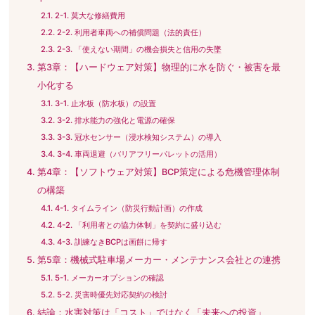
2-1. 莫大な修繕費用
2-2. 利用者車両への補償問題（法的責任）
2-3. 「使えない期間」の機会損失と信用の失墜
第3章：【ハードウェア対策】物理的に水を防ぐ・被害を最
小化する
3-1. 止水板（防水板）の設置
3-2. 排水能力の強化と電源の確保
3-3. 冠水センサー（浸水検知システム）の導入
3-4. 車両退避（バリアフリーパレットの活用）
第4章：【ソフトウェア対策】BCP策定による危機管理体制
の構築
4-1. タイムライン（防災行動計画）の作成
4-2. 「利用者との協力体制」を契約に盛り込む
4-3. 訓練なきBCPは画餅に帰す
第5章：機械式駐車場メーカー・メンテナンス会社との連携
5-1. メーカーオプションの確認
5-2. 災害時優先対応契約の検討
結論：水害対策は「コスト」ではなく「未来への投資」