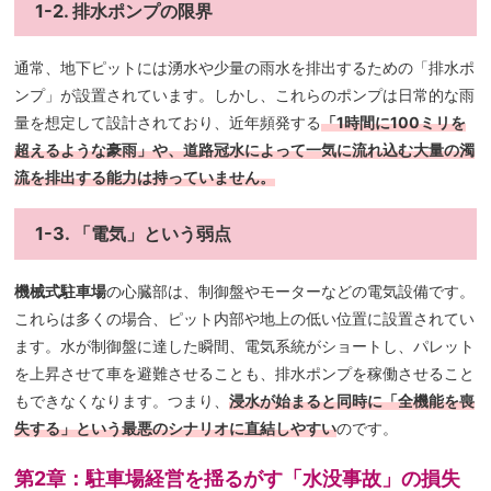
1-2. 排水ポンプの限界
通常、地下ピットには湧水や少量の雨水を排出するための「排水ポ
ンプ」が設置されています。しかし、これらのポンプは日常的な雨
量を想定して設計されており、近年頻発する
「1時間に100ミリを
超えるような豪雨」や、道路冠水によって一気に流れ込む大量の濁
流を排出する能力は持っていません。
1-3. 「電気」という弱点
機械式駐車場
の心臓部は、制御盤やモーターなどの電気設備です。
これらは多くの場合、ピット内部や地上の低い位置に設置されてい
ます。水が制御盤に達した瞬間、電気系統がショートし、パレット
を上昇させて車を避難させることも、排水ポンプを稼働させること
もできなくなります。つまり、
浸水が始まると同時に「全機能を喪
失する」という最悪のシナリオに直結しやすい
のです。
第2章：駐車場経営を揺るがす「水没事故」の損失