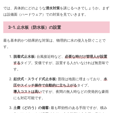
では、具体的にどのような
浸水対策
を講じるべきでしょうか。まず
は設備面（ハードウェア）での対策を見ていきます。
3-1. 止水板（防水板）の設置
最も基本的かつ効果的な対策は、物理的に水の侵入を防ぐことで
す。
脱着式止水板:
台風接近時など、
必要な時だけ管理人が設置
する
タイプ。安価ですが、設置する人がいなければ無意味で
す。
起伏式・スライド式止水板:
普段は地面に埋まっており、
水
圧やスイッチ操作で自動的に立ち上がる
タイプ。
導入コストは高い
ですが、夜間の無人時などの突発的な豪雨
にも対応可能です。
土嚢（どのう）の備蓄:
最も即効性のある手段ですが、積み