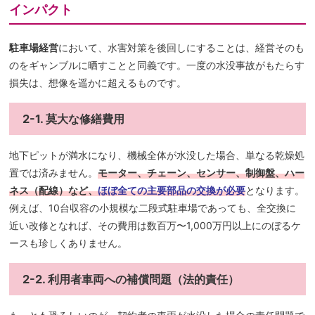
インパクト
駐車場経営
において、水害対策を後回しにすることは、経営そのも
のをギャンブルに晒すことと同義です。一度の水没事故がもたらす
損失は、想像を遥かに超えるものです。
2-1. 莫大な修繕費用
地下ピットが満水になり、機械全体が水没した場合、単なる乾燥処
置では済みません。
モーター、チェーン、センサー、制御盤、ハー
ネス（配線）など、
ほぼ全ての主要部品の交換が必要
となります。
例えば、10台収容の小規模な二段式駐車場であっても、全交換に
近い改修となれば、その費用は数百万〜1,000万円以上にのぼるケ
ースも珍しくありません。
2-2. 利用者車両への補償問題（法的責任）