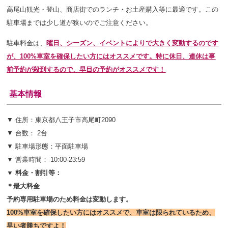
高尾山観光・登山、商店街でのランチ・お土産購入等に最適です。この
駐車場までは少し道が狭いのでご注意ください。
駐車料金は、
曜日、シーズン、イベントにより
で大きく変動するのです
が、100%車室を確保したい方にはオススメです。特に休日、連休は事
前予約が殺到するので、早目の予約がオススメです！
基本情報
▼ 住所：東京都八王子市高尾町2090
▼ 台数： 2台
▼ 駐車場形態：平面駐車場
▼ 営業時間： 10:00-23:59
▼ 料金・割引等：
＊最大料金
予約専用駐車場のため料金は変動します。
100%車室を確保したい方にはオススメで、車室は限られているため、
早い者勝ちですよ！