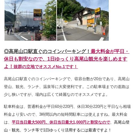
◎高尾山口駅直ぐのコインパーキング！
最大料金が平日・
休日も割安なので、1日ゆっくり高尾山観光を楽しめます
よ！
抜群の立地でオススメNo.1です！
高尾山口駅直ぐのコインパーキングで、収容台数が20台であり、高尾山
登山、観光、ランチ、温泉等に大変便利です。この駐車場までの道路は
少し狭いですが、場内は広くて綺麗なのでオススメですよ。
駐車料金は、普通料金が平日60分220円、休日30分220円と平日なら相場
料金より安いので、3時間以内の短時間駐車には使えますね。
最大料金
は、
平日当日最大500円、休日当日最大1,000円と割安なので
、
高尾山登
山・観光、ランチ等で1日ゆっくり活用するには最適ですよ！