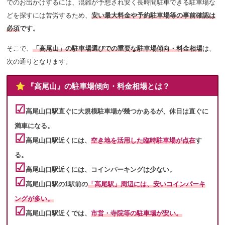
でのお出かけするには、混雑が予想され安く長時間駐車できる駐車場な
どを探すには苦労するため、
安い最大料金や予約駐車場等の事前確認は
必須
です。
そこで、
「高尾山」の駐車場選びでの重要な駐車場傾向・料金相場
は、
次の通りとなります。
⭐️ 『高尾山』の駐車場傾向・料金相場とは？
☑︎
高尾山口駅直ぐに大規模駐車場が幾つかあるが、
休日は直ぐに
満車になる。
☑︎
高尾山口駅近くには、
空き地を活用した臨時駐車場が点在
す
る。
☑︎
高尾山口駅近くには、コインパーキングは少ない。
☑︎
高尾山口駅の
1駅前の
「高尾駅」周辺には、安いコインパーキ
ングが多い。
☑︎
高尾山口駅近くでは、
市営・寺院等の駐車場が安い。