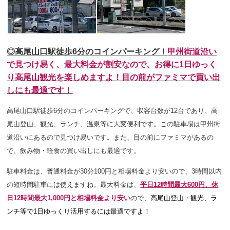
◎高尾山口駅徒歩6分のコインパーキング！
甲州街道沿い
で見つけ易く、最大料金が割安なので、お得に1日ゆっく
り高尾山観光を楽しめますよ！目の前がファミマで買い出
しにも最適です！
高尾山口駅徒歩6分のコインパーキングで、収容台数が12台であり、高
尾山登山、観光、ランチ、温泉等に大変便利です。この駐車場は甲州街
道沿いにあるので見つけ易いです。また、目の前にファミマがあるの
で、飲み物・軽食の買い出しにも最適です。
駐車料金は、普通料金が30分100円と相場料金より安いので、3時間以内
の短時間駐車には使えますね。
最大料金は、
平日12時間最大600円、休
日12時間最大1,000円と相場料金より安い
ので、
高尾山登山・観光、ラ
ンチ等で1日ゆっくり活用するには最適ですよ！