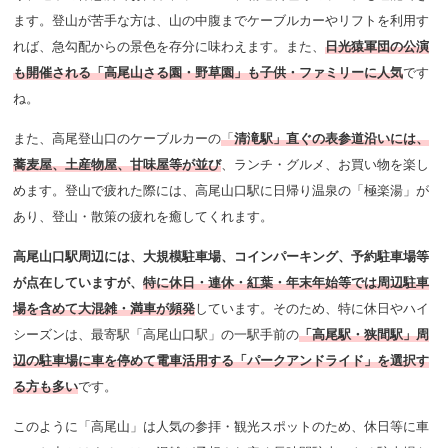
ます。
登山が苦手な方は、山の中腹まで
ケーブルカーやリフトを利用す
れば、急勾配からの景色を存分に味わえます。また、
日光猿軍団の公演
も開催される「高尾山さる園・野草園」も
子供・ファミリーに人気
です
ね。
また、高尾登山口のケーブルカーの
「
清滝駅」直ぐの表参道沿いには、
蕎麦屋、土産物屋、甘味屋等が並び
、ランチ・グルメ、お買い物を楽し
めます。登山で疲れた際には、高尾山口駅に日帰り温泉の「極楽湯」が
あり、登山・散策の疲れを癒してくれます。
高尾山口駅周辺には、大規模駐車場、コインパーキング、予約駐車場等
が点在していますが、
特に休日・連休・紅葉・年末年始等では周辺駐車
場を含めて大混雑・満車が頻発
しています。そのため、特に休日やハイ
シーズンは、最寄駅「高尾山口駅」の一駅手前の
「高尾駅・狭間駅」周
辺の駐車場に車を停めて電車活用する「パークアンドライド」を選択す
る方も多い
です。
このように「高尾山」は人気の参拝・観光スポットのため、休日等に車