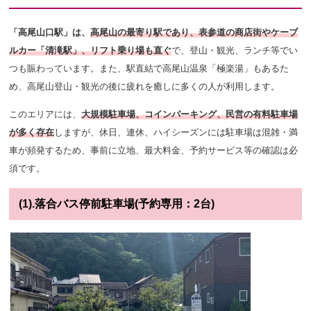
「高尾山口駅」は、
高尾山の最寄り駅であり、表参道の商店街やケーブ
ルカー「清滝駅」、リフト乗り場も直ぐ
で、
登山・観光、ランチ等でい
つも賑わっています。また、
駅直結で高尾山温泉「極楽湯」もあるた
め、高尾山登山・観光の後に疲れを癒しに多くの人が利用します。
このエリアには、
大規模駐車場、コインパーキング、民営の有料駐車場
が多く存在
しますが、休日、連休、ハイシーズンには駐車場は混雑・満
車が頻発するため、事前に立地、最大料金、予約サービス等の確認は必
須です。
(1).落合バス停前駐車場(予約専用：2台)