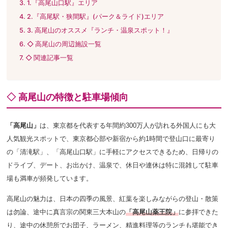
1.『高尾山口駅』エリア
2.『高尾駅・狭間駅』(パーク＆ライド)エリア
3. 高尾山のオススメ『ランチ・温泉スポット！』
◇ 高尾山の周辺施設一覧
◇ 関連記事一覧
◇ 高尾山の特徴と駐車場傾向
「高尾山」
は、東京都を代表する年間約300万人が訪れる外国人にも大
人気観光スポットで、東京都心部や新宿から約1時間で登山口に最寄り
の「清滝駅」、「高尾山口駅」に手軽にアクセスできるため、日帰りの
ドライブ、デート、お出かけ、温泉で、休日や連休は特に混雑して駐車
場も満車が頻発しています。
高尾山の魅力は、日本の四季の風景、紅葉を楽しみながらの登山・散策
は勿論、途中に真言宗の関東三大本山の
「高尾山薬王院」
に参拝
できた
り、途中の休憩所でお団子、ラーメン、精進料理等のランチも堪能でき