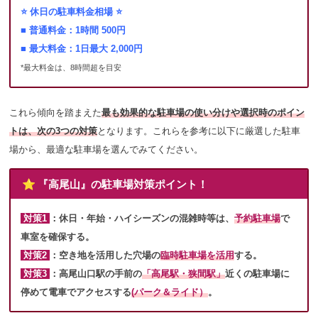
⭐️ 休日の駐車料金相場 ⭐️
■ 普通料金：1時間 500円
■ 最大料金：1日最大 2,000円
*最大料金は、8時間超を目安
これら傾向を踏まえた
最も効果的な駐車場の使い分けや選択時のポイン
トは、次の3つの対策
となります。これらを参考に以下に厳選した駐車
場から、最適な駐車場を選んでみてください。
⭐️ 『高尾山』の駐車場対策ポイント！
対策1
：
休日・年始・ハイシーズンの混雑時等は、
予約駐車場
で
車室を確保する
。
対策2
：
空き地を活用した穴場の
臨時駐車場を活用
する。
対策3
：
高尾山口駅の手前の
「高尾駅・狭間駅」
近くの駐車場に
停めて
電車でアクセスする
(パーク＆ライド）
。