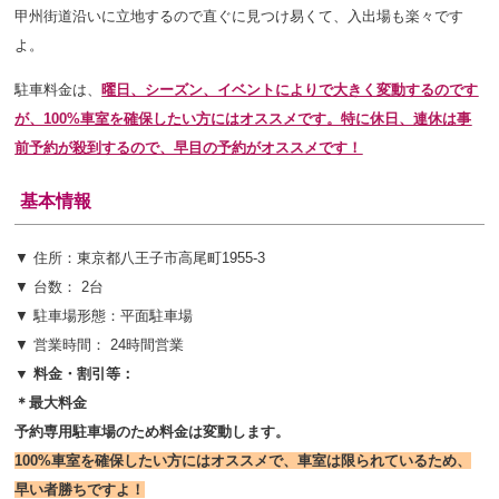
甲州街道沿いに立地するので直ぐに見つけ易くて、入出場も楽々です
よ。
駐車料金は、
曜日、シーズン、イベントにより
で大きく変動するのです
が、100%車室を確保したい方にはオススメです。特に休日、連休は事
前予約が殺到するので、早目の予約がオススメです！
基本情報
▼ 住所：東京都八王子市高尾町1955-3
▼ 台数： 2台
▼ 駐車場形態：平面駐車場
▼ 営業時間： 24時間営業
▼ 料金・割引等：
＊最大料金
予約専用駐車場のため料金は変動します。
100%車室を確保したい方にはオススメで、車室は限られているため、
早い者勝ちですよ！