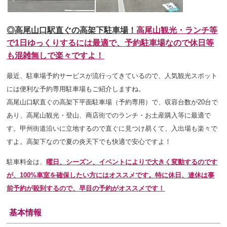
◎高尾山口駅直ぐの高架下駐車場！
高尾山観光・ランチ等
で1日ゆっくり
するには最適で、予約駐車場なので休日等
も混雑無しで楽々ですよ！
最近、駐車場予約サービスが流行ってきているので、人気観光スポット
には便利な予約専用駐車場もご紹介しますね。
高尾山口駅直ぐの高架下平面駐車場（予約専用）で、収容台数が20台で
あり、高尾山観光・登山、商店街でのランチ・お土産購入等に最適で
す。甲州街道沿いに立地するので直ぐに見つけ易くて、入出場も楽々で
すよ。高架下なので夏の炎天下でも快適で安心ですよ！
駐車料金は、
曜日、シーズン、イベントにより
で大きく変動するのです
が、100%車室を確保したい方にはオススメです。特に休日、連休は事
前予約が殺到するので、早目の予約がオススメです！
基本情報