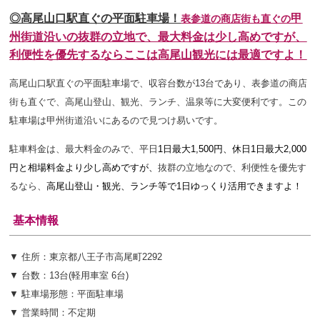
◎高尾山口駅直ぐの平面駐車場！
甲
表参道の商店街も直ぐの
州街道沿いの抜群の立地で、最大料金は少し高めですが、
利便性を優先するならここは高尾山観光には最適ですよ！
高尾山口駅直ぐの平面駐車場で、収容台数が13台であり、表参道の商店
街も直ぐで、高尾山登山、観光、ランチ、温泉等に大変便利です。この
駐車場は甲州街道沿いにあるので見つけ易いです。
駐車料金は、
最大料金のみで、平日
1日最大1,500円、休日1日最大2,000
円と相場料金より少し高めですが、
抜群の立地なので、利便性を優先す
るなら、
高尾山登山・観光、ランチ等で1日ゆっくり活用できますよ！
基本情報
▼ 住所：東京都八王子市高尾町2292
▼ 台数：13台(軽用車室 6台)
▼ 駐車場形態：平面駐車場
▼ 営業時間：不定期