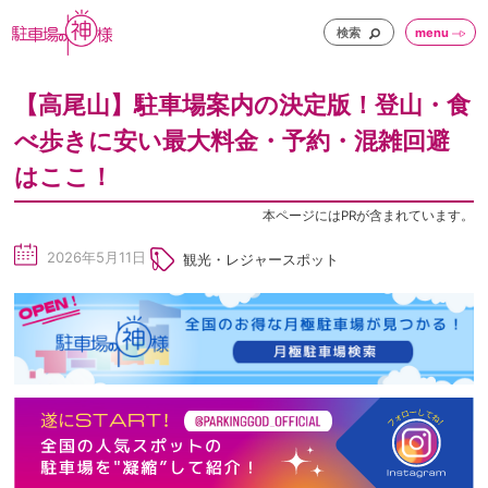
検索
menu
【高尾山】駐車場案内の決定版！登山・食
べ歩きに安い最大料金・予約・混雑回避
はここ！
本ページにはPRが含まれています。
2026年5月11日
観光・レジャースポット
sc
he
du
le