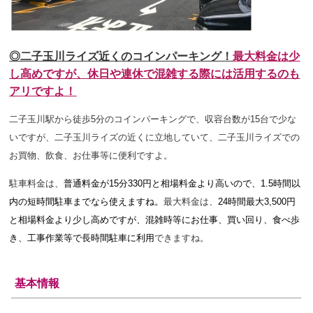
◎二子玉川ライズ近くのコインパーキング！
最大料金は少
し高めですが、休日や連休で混雑する際には活用するのも
アリですよ！
二子玉川駅から徒歩5分のコインパーキングで、収容台数が15台で少な
いですが
、二子玉川ライズの近くに立地していて、二子玉川ライズでの
お買物、飲食、お仕事等に便利ですよ。
駐車料金は、
普通料金が15分33
0円と相場料金より高いので、1.5時間以
内の短時間駐車までなら使えますね
。
最大料金は、
24時間最大3,500円
と相場料金より少し高めですが
、混雑時等にお仕事、買い回り、食べ歩
き、工事作業等で長時間駐車に利用
できますね。
基本情報