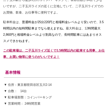
いですが
、二子玉川ライズの近くに立地していて、二子玉川ライズでの
お買物、飲食、お仕事等に便利ですよ。
駐車料金は、
普通料金が25分22
0円と相場料金レベルより安いので、3.5
時間以内の短時間駐車までなら使えますね
。
最大料金は、12
時間最大
2,860円と相場料金レベルより割高なので
、長時間駐車にはあまりオス
スメできかねます。
この駐車場は、二子玉川ライズ近くで3.5時間以内の駐車する用事、お仕
事、お買い物等に使うのがいいですよ！
基本情報
▼ 住所：東京都世田谷区玉川2-14
▼ 台数： 14台
▼ 駐車場形態：コインパーキング
▼ 営業時間： 24時間営業