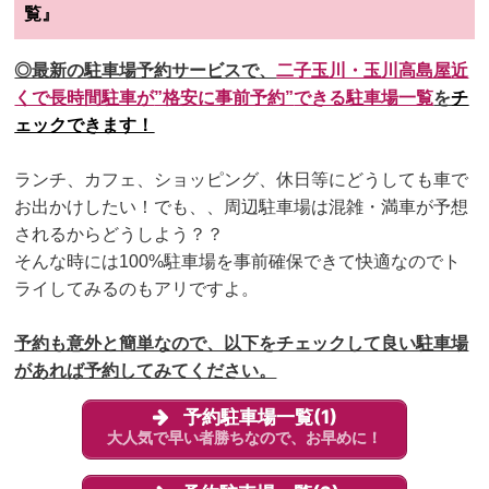
覧』
◎最新の駐車場予約サービスで、
二子玉川・玉川高島屋
近
くで長時間駐車が
”格安に事前予約”
できる駐車場一覧
を
チ
ェックできます！
ランチ、カフェ、ショッピング、休日等にどうしても車で
お出かけしたい！でも、、周辺駐車場は混雑・満車が予想
されるからどうしよう？？
そんな時には100%駐車場を事前確保できて
快適なのでト
ライしてみるのもアリですよ。
予約も意外と簡単なので、以下をチェックして良い駐車場
があれば予約してみてください。
予約駐車場一覧(1)
大人気で早い者勝ちなので、お早めに！