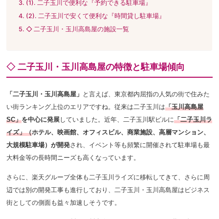
(1). 二子玉川で便利な『予約できる駐車場』
(2). 二子玉川で安くて便利な『時間貸し駐車場』
◇ 二子玉川・玉川高島屋の施設一覧
◇ 二子玉川・玉川高島屋の特徴と駐車場傾向
「二子玉川・玉川高島屋」
と言えば、東京都内屈指の人気の街で住みた
い街ランキング上位のエリアですね。従来は二子玉川は
「
玉川高島屋
SC」
を中心に発展
していました。
近年、二子玉川駅ビルに
「
二子玉川ラ
イズ」（
ホテル、映画館、オフィスビル、商業施設、高層マンション、
大規模駐車場）が開発
され、イベント等も頻繁に開催されて駐車場も最
大料金等の長時間ニーズも高くなっています。
さらに、楽天グループ全体も二子玉川ライズに移転してきて、さらに周
辺では別の開発工事も進行しており、二子玉川・玉川高島屋はビジネス
街としての側面も益々加速しそうです。