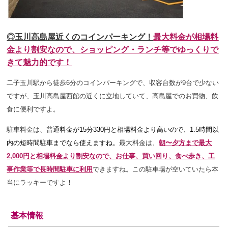
◎玉川高島屋近くのコインパーキング！
最大料金が相場料
金より割安なので、ショッピング・ランチ等でゆっくりで
きて魅力的です！
二子玉川駅から徒歩6分のコインパーキングで、収容台数が9台で少ない
ですが
、玉川高島屋西館の近くに立地していて、高島屋でのお買物、飲
食に便利ですよ。
駐車料金は、
普通料金が15分33
0円と相場料金より高いので、1.5時間以
内の短時間駐車までなら使えますね
。
最大料金は、
朝〜夕方まで
最大
2,000円と相場料金より割安
なので、お仕事、買い回り、食べ歩き、工
事作業等で長時間駐車に利用
できますね。この駐車場が空いていたら本
当にラッキーですよ！
基本情報