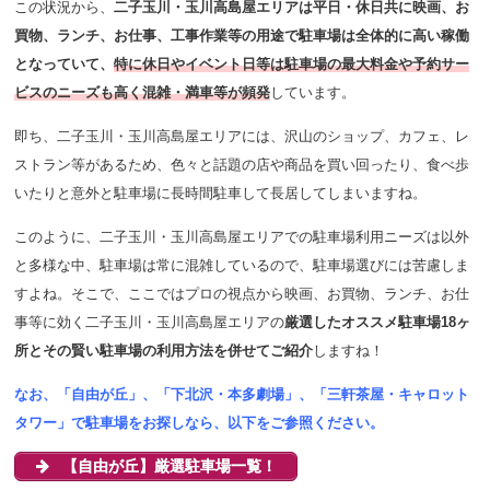
この状況から、
二子玉川・玉川高島屋エリアは平日・休日共に映画、お
買物、ランチ、お仕事、工事作業等の用途で駐車場は全体的に高い稼働
となっていて、
特に休日やイベント日等は駐車場の最大料金や予約サー
ビスのニーズも高く混雑・満車等が頻発
しています。
即ち、二子玉川・玉川高島屋エリアには、沢山のショップ、カフェ、レ
ストラン等があるため、色々と話題の店や商品を買い回ったり、食べ歩
いたりと意外と駐車場に長時間駐車して長居してしまいますね。
このように、二子玉川・玉川高島屋エリアでの駐車場
利用ニーズは以外
と多様な中、駐車場は常に混雑しているので、駐車場選びには苦慮しま
すよね。そこで、ここではプロの視点から映画、お買物、ランチ、お仕
事等に効く二子玉川・玉川高島屋エリアの
厳選したオススメ駐車場18ヶ
所とその賢い駐車場の利用方法を併せてご紹介
しますね！
なお、「自由が丘」、「下北沢・本多劇場」、「三軒茶屋・キャロット
タワー」で駐車場をお探しなら、以下をご参照ください。
【自由が丘】厳選駐車場一覧！