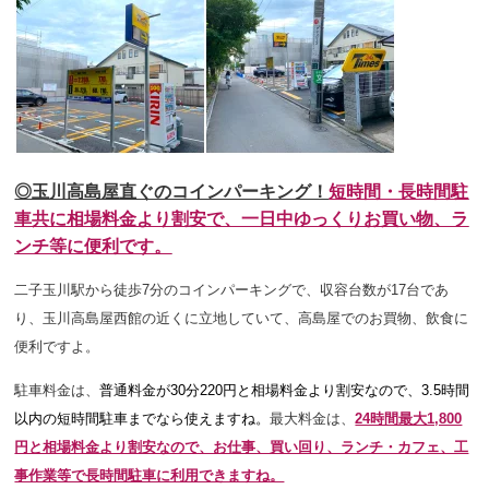
◎玉川高島屋直ぐのコインパーキング！
短時間・長時間駐
車共に相場料金より割安で、一日中ゆっくりお買い物、ラ
ンチ等に便利です。
二子玉川駅から徒歩7分のコインパーキングで、収容台数が17台であ
り
、玉川高島屋西館の近くに立地していて、高島屋でのお買物、飲食に
便利ですよ。
駐車料金は、
普通料金が30分22
0円と相場料金より割安なので、3.5時間
以内の短時間駐車までなら使えますね
。
最大料金は、
24時間最大1,800
円と相場料金より割安なので、お仕事、買い回り、ランチ・カフェ、工
事作業等で長時間駐車に利用できますね。