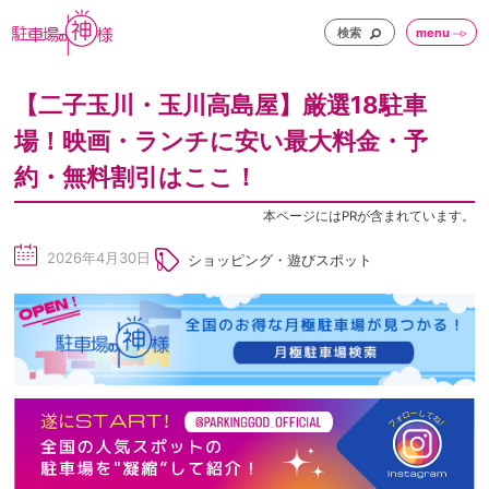
検索
menu
【二子玉川・玉川高島屋】厳選18駐車
場！映画・ランチに安い最大料金・予
約・無料割引はここ！
本ページにはPRが含まれています。
2026年4月30日
ショッピング・遊びスポット
sc
he
du
le