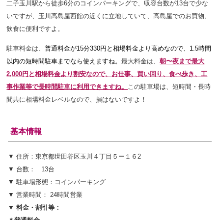
二子玉川駅から徒歩6分のコインパーキングで、収容台数が13台で少な
いですが
、玉川高島屋西館の近くに立地していて、高島屋でのお買物、
飲食に便利ですよ。
駐車料金は、
普通料金が15分33
0円と相場料金より高めなので、1.5時間
以内の短時間駐車までなら使えますね
。
最大料金は、
朝〜夜まで
最大
2,000円と相場料金より割安なので、お仕事、買い回り、食べ歩き、工
事作業等で長時間駐車に利用できますね。
この駐車場は、短時間・長時
間共に相場料金レベルなので、損はないですよ！
基本情報
▼ 住所：東京都世田谷区玉川４丁目５ー１６2
▼ 台数： 13台
▼ 駐車場形態：コインパーキング
▼ 営業時間： 24時間営業
▼ 料金・割引等：