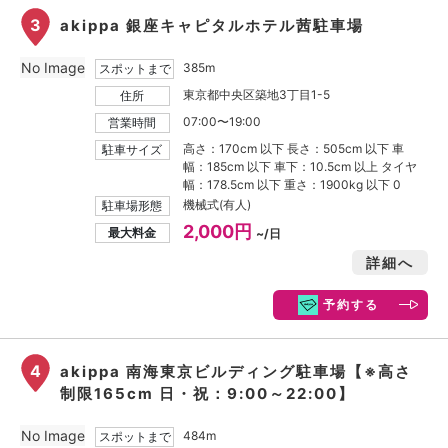
3
akippa 銀座キャピタルホテル茜駐車場
No Image
385m
スポットまで
東京都中央区築地3丁目1-5
住所
07:00〜19:00
営業時間
高さ：170cm 以下 長さ：505cm 以下 車
駐車サイズ
幅：185cm 以下 車下：10.5cm 以上 タイヤ
幅：178.5cm 以下 重さ：1900kg 以下 0
機械式(有人)
駐車場形態
2,000円
最大料金
~/日
詳細へ
予約する
4
akippa 南海東京ビルディング駐車場【※高さ
制限165cm 日・祝：9:00～22:00】
No Image
484m
スポットまで