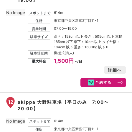
19:00】
No Image
614m
スポットまで
東京都中央区新富2丁目11-1
住所
07:00〜19:00
営業時間
高さ：158cm 以下 長さ：505cm 以下 車幅：
駐車サイズ
185cm 以下 車下：10cm 以上 タイヤ幅：
184cm 以下 重さ：1600kg 以下 0
機械式(有人)
駐車場形態
1,500円
最大料金
~/日
詳細へ
予約する
12
akippa 大野駐車場【平日のみ 7:00〜
20:00】
No Image
614m
スポットまで
東京都中央区新富2丁目11-1
住所