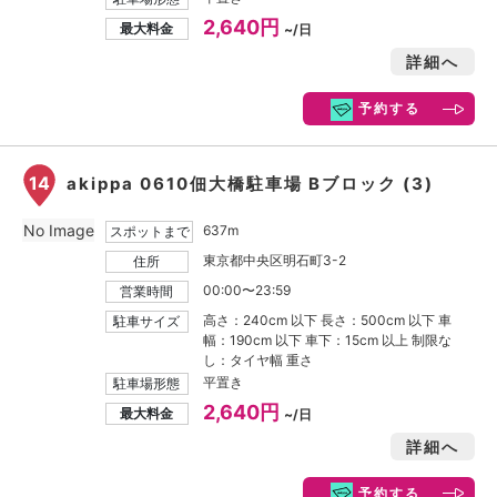
2,640円
最大料金
~/日
詳細へ
予約する
14
akippa 0610佃大橋駐車場 Bブロック (3)
No Image
637m
スポットまで
東京都中央区明石町3-2
住所
00:00〜23:59
営業時間
高さ：240cm 以下 長さ：500cm 以下 車
駐車サイズ
幅：190cm 以下 車下：15cm 以上 制限な
し：タイヤ幅 重さ
平置き
駐車場形態
2,640円
最大料金
~/日
詳細へ
予約する