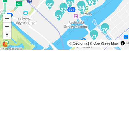
43
40
28
35
34
32
37
41
76
71