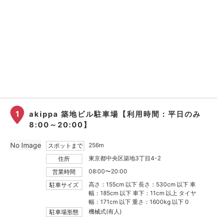
1
akippa 築地ビル駐車場【利用時間：平日のみ
8:00～20:00】
No Image
256m
スポットまで
東京都中央区築地3丁目4-2
住所
08:00〜20:00
営業時間
高さ：155cm 以下 長さ：530cm 以下 車
駐車サイズ
幅：185cm 以下 車下：11cm 以上 タイヤ
幅：171cm 以下 重さ：1600kg 以下 0
機械式(有人)
駐車場形態