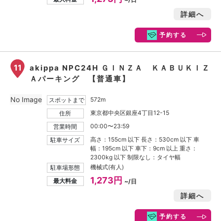
詳細へ
予約する
11
akippa NPC24H ＧＩＮＺＡ ＫＡＢＵＫＩＺ
Ａパーキング 【普通車】
No Image
572m
スポットまで
東京都中央区銀座4丁目12-15
住所
00:00〜23:59
営業時間
高さ：155cm 以下 長さ：530cm 以下 車
駐車サイズ
幅：195cm 以下 車下：9cm 以上 重さ：
2300kg 以下 制限なし：タイヤ幅
機械式(有人)
駐車場形態
1,273円
最大料金
~/日
詳細へ
予約する