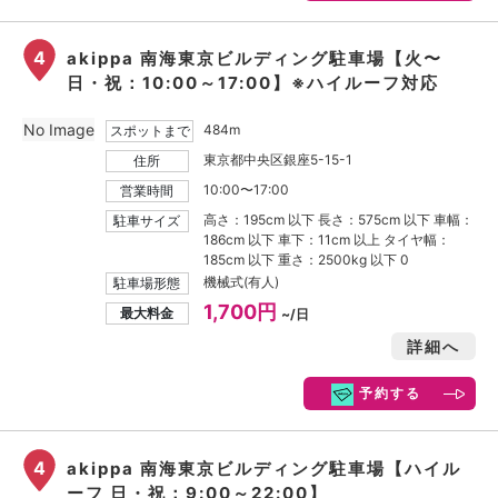
4
akippa 南海東京ビルディング駐車場【火〜
日・祝：10:00～17:00】※ハイルーフ対応
No Image
484m
スポットまで
東京都中央区銀座5-15-1
住所
10:00〜17:00
営業時間
高さ：195cm 以下 長さ：575cm 以下 車幅：
駐車サイズ
186cm 以下 車下：11cm 以上 タイヤ幅：
185cm 以下 重さ：2500kg 以下 0
機械式(有人)
駐車場形態
1,700円
最大料金
~/日
詳細へ
予約する
4
akippa 南海東京ビルディング駐車場【ハイル
ーフ 日・祝：9:00～22:00】