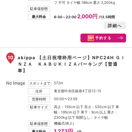
フ 不可 タイヤ幅 186cm 重さ 2,200kg
駐車場形態
2,000円
最大料金
8:30～22:00
/13.5時間
詳細へ
予約する
10
akippa 【土日祝増枠用ページ】NPC24H ＧＩ
ＮＺＡ ＫＡＢＵＫＩＺＡパーキング【普通
車】
No Image
572m
スポットまで
東京都中央区銀座4丁目12-15
住所
00:00〜23:59
営業時間
高さ：155cm 以下 長さ：530cm 以下 車
駐車サイズ
幅：195cm 以下 車下：9cm 以上 重さ：
2300kg 以下 制限なし：タイヤ幅
機械式(有人)
駐車場形態
1,273円
最大料金
~/日