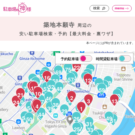
検索
menu
築地本願寺
周辺の
安い駐車場検索・予約【最大料金・裏ワザ】
本ページにはPRが含まれています。
予約駐車場
時間貸駐車場
23
22
75
80
69
79
66
74
16
60
62
57
81
12
58
78
68
63
52
64
65
19
18
20
17
15
77
53
48
67
55
59
61
11
10
82
21
72
73
2
46
36
3
14
13
47
70
42
24
38
6
8
7
4
9
54
5
39
1
30
29
44
45
56
49
26
50
51
31
27
25
33