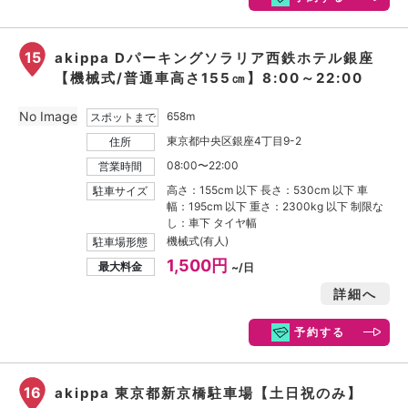
15
akippa Dパーキングソラリア西鉄ホテル銀座
【機械式/普通車高さ155㎝】8:00～22:00
No Image
658m
スポットまで
東京都中央区銀座4丁目9-2
住所
08:00〜22:00
営業時間
高さ：155cm 以下 長さ：530cm 以下 車
駐車サイズ
幅：195cm 以下 重さ：2300kg 以下 制限な
し：車下 タイヤ幅
機械式(有人)
駐車場形態
1,500円
最大料金
~/日
詳細へ
予約する
16
akippa 東京都新京橋駐車場【土日祝のみ】