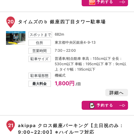
予約する
20
タイムズのｂ 銀座四丁目タワー駐車場
682m
スポットまで
東京都中央区銀座4-9-13
住所
7:30～22:00
営業時間
普通車/軽自動車 車高：155cm以下 全長：
駐車サイズ
530cm以下 車幅：195cm以下 車下：9cm以
上 タイヤ幅：195cm以下
機械式
駐車場形態
1,800円
最大料金
/日
詳細へ
予約する
21
akippa クロス銀座パーキング【土日祝のみ：
9:00~22:00】※ハイルーフ対応