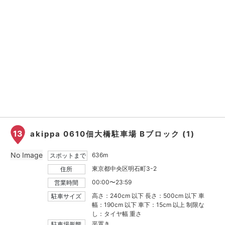
13
akippa 0610佃大橋駐車場 Bブロック (1)
No Image
636m
スポットまで
東京都中央区明石町3-2
住所
00:00〜23:59
営業時間
高さ：240cm 以下 長さ：500cm 以下 車
駐車サイズ
幅：190cm 以下 車下：15cm 以上 制限な
し：タイヤ幅 重さ
平置き
駐車場形態