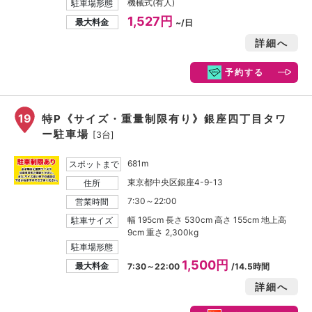
機械式(有人)
駐車場形態
1,527円
最大料金
~/日
詳細へ
予約する
19
特P《サイズ・重量制限有り》銀座四丁目タワ
ー駐車場
[3台]
681m
スポットまで
東京都中央区銀座4-9-13
住所
7:30～22:00
営業時間
幅 195cm 長さ 530cm 高さ 155cm 地上高
駐車サイズ
9cm 重さ 2,300kg
駐車場形態
1,500円
最大料金
7:30～22:00
/14.5時間
詳細へ