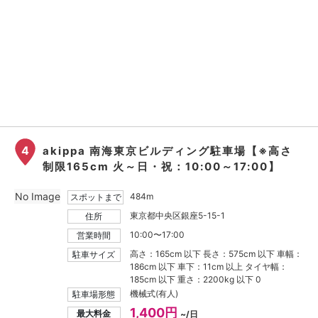
4
akippa 南海東京ビルディング駐車場【※高さ
制限165cm 火～日・祝：10:00～17:00】
No Image
484m
スポットまで
東京都中央区銀座5-15-1
住所
10:00〜17:00
営業時間
高さ：165cm 以下 長さ：575cm 以下 車幅：
駐車サイズ
186cm 以下 車下：11cm 以上 タイヤ幅：
185cm 以下 重さ：2200kg 以下 0
機械式(有人)
駐車場形態
1,400円
最大料金
~/日