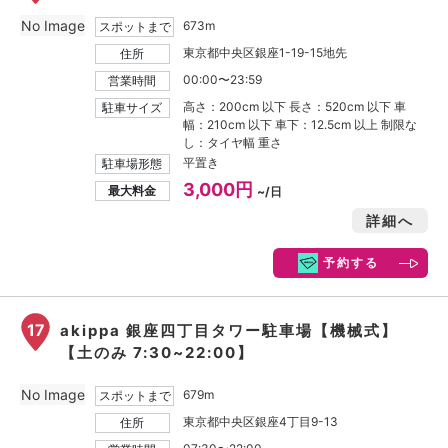
No Image
673m
スポットまで
東京都中央区銀座1-19-15地先
住所
00:00〜23:59
営業時間
高さ：200cm 以下 長さ：520cm 以下 車
駐車サイズ
幅：210cm 以下 車下：12.5cm 以上 制限な
し：タイヤ幅 重さ
平置き
駐車場形態
3,000円
最大料金
~/日
詳細へ
予約する
17
akippa 銀座四丁目タワー駐車場【機械式】
【土のみ 7:30~22:00】
No Image
679m
スポットまで
東京都中央区銀座4丁目9-13
住所