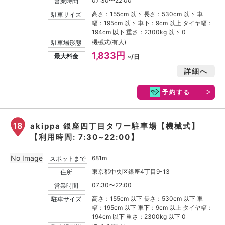
07:30〜22:00
営業時間
高さ：155cm 以下 長さ：530cm 以下 車
駐車サイズ
幅：195cm 以下 車下：9cm 以上 タイヤ幅：
194cm 以下 重さ：2300kg 以下 0
機械式(有人)
駐車場形態
1,833円
最大料金
~/日
詳細へ
予約する
18
akippa 銀座四丁目タワー駐車場【機械式】
【利用時間: 7:30~22:00】
No Image
681m
スポットまで
東京都中央区銀座4丁目9-13
住所
07:30〜22:00
営業時間
高さ：155cm 以下 長さ：530cm 以下 車
駐車サイズ
幅：195cm 以下 車下：9cm 以上 タイヤ幅：
194cm 以下 重さ：2300kg 以下 0