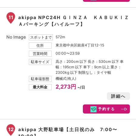
11
akippa NPC24H ＧＩＮＺＡ ＫＡＢＵＫＩＺ
Ａパーキング【ハイルーフ】
No Image
572m
スポットまで
東京都中央区銀座4丁目12-15
住所
00:00〜23:59
営業時間
高さ：200cm 以下 長さ：530cm 以下 車
駐車サイズ
幅：195cm 以下 車下：9cm 以上 重さ：
2300kg 以下 制限なし：タイヤ幅
機械式(有人)
駐車場形態
2,273円
最大料金
~/日
詳細へ
予約する
12
akippa 大野駐車場【土日祝のみ 7:00〜