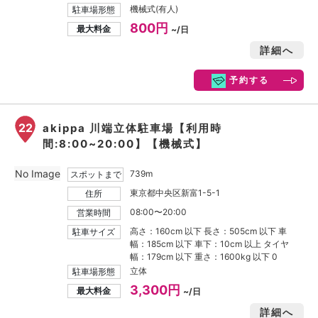
機械式(有人)
駐車場形態
800円
最大料金
~/日
詳細へ
予約する
22
akippa 川端立体駐車場【利用時
間:8:00~20:00】【機械式】
No Image
739m
スポットまで
東京都中央区新富1-5-1
住所
08:00〜20:00
営業時間
高さ：160cm 以下 長さ：505cm 以下 車
駐車サイズ
幅：185cm 以下 車下：10cm 以上 タイヤ
幅：179cm 以下 重さ：1600kg 以下 0
立体
駐車場形態
3,300円
最大料金
~/日
詳細へ