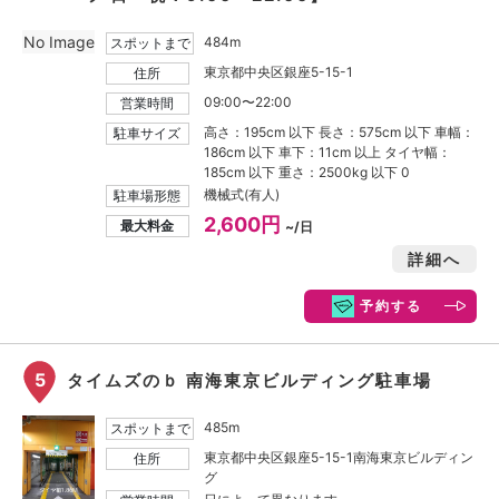
No Image
484m
スポットまで
東京都中央区銀座5-15-1
住所
09:00〜22:00
営業時間
高さ：195cm 以下 長さ：575cm 以下 車幅：
駐車サイズ
186cm 以下 車下：11cm 以上 タイヤ幅：
185cm 以下 重さ：2500kg 以下 0
機械式(有人)
駐車場形態
2,600円
最大料金
~/日
詳細へ
予約する
5
タイムズのｂ 南海東京ビルディング駐車場
485m
スポットまで
東京都中央区銀座5-15-1南海東京ビルディン
住所
グ