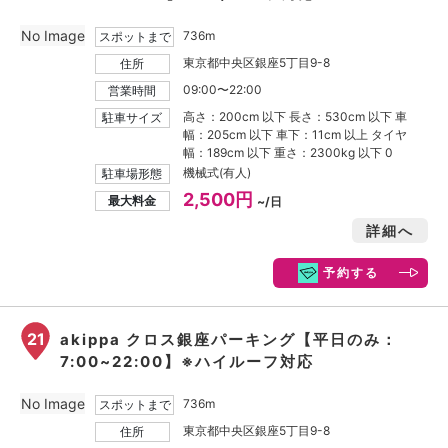
No Image
736m
スポットまで
東京都中央区銀座5丁目9-8
住所
09:00〜22:00
営業時間
高さ：200cm 以下 長さ：530cm 以下 車
駐車サイズ
幅：205cm 以下 車下：11cm 以上 タイヤ
幅：189cm 以下 重さ：2300kg 以下 0
機械式(有人)
駐車場形態
2,500円
最大料金
~/日
詳細へ
予約する
21
akippa クロス銀座パーキング【平日のみ：
7:00~22:00】※ハイルーフ対応
No Image
736m
スポットまで
東京都中央区銀座5丁目9-8
住所