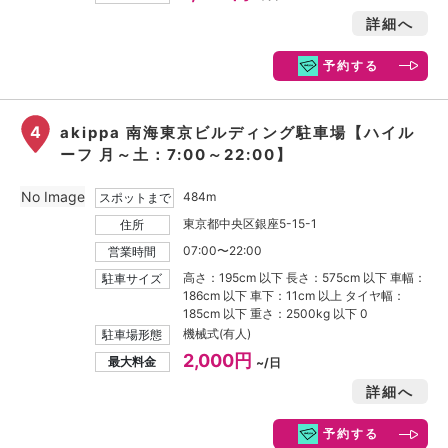
詳細へ
予約する
4
akippa 南海東京ビルディング駐車場【ハイル
ーフ 月～土：7:00～22:00】
No Image
484m
スポットまで
東京都中央区銀座5-15-1
住所
07:00〜22:00
営業時間
高さ：195cm 以下 長さ：575cm 以下 車幅：
駐車サイズ
186cm 以下 車下：11cm 以上 タイヤ幅：
185cm 以下 重さ：2500kg 以下 0
機械式(有人)
駐車場形態
2,000円
最大料金
~/日
詳細へ
予約する