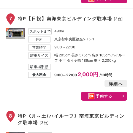
7
特P【日祝】南海東京ビルディング駐車場
[3台]
498m
スポットまで
東京都中央区銀座5-15-1
住所
9:00～22:00
営業時間
幅 205cm 長さ 575cm 高さ 165cm ハイルー
駐車サイズ
フ 不可 タイヤ幅 186cm 重さ 2,200kg
駐車場形態
2,000円
最大料金
9:00～22:00
/13時間
詳細へ
予約する
8
特P《月～土/ハイルーフ》南海東京ビルディン
グ駐車場
[3台]