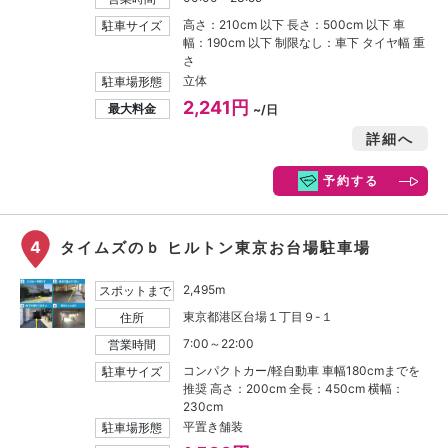
高さ：210cm 以下 長さ：500cm 以下 車
駐車サイズ
幅：190cm 以下 制限なし：車下 タイヤ幅 重
さ
立体
駐車場形態
2,241円
最大料金
~/日
詳細へ
予約する
4
タイムズのｂ ヒルトン東京お台場駐車場
2,495m
スポットまで
東京都港区台場１丁目９-１
住所
7:00～22:00
営業時間
コンパクトカー/軽自動車 車幅180cmまでを
駐車サイズ
推奨 高さ：200cm 全長：450cm 横幅：
230cm
平置き舗装
駐車場形態