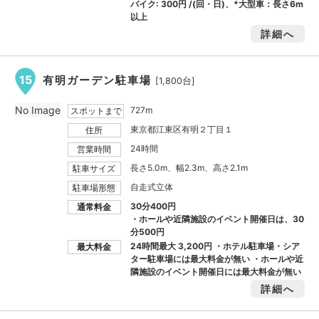
バイク:
300円
/(回・日)、*大型車：長さ6m
以上
詳細へ
15
有明ガーデン駐車場
[1,800台]
No Image
727m
スポットまで
東京都江東区有明２丁目１
住所
24時間
営業時間
長さ5.0m、幅2.3m、高さ2.1m
駐車サイズ
自走式立体
駐車場形態
30分400円
通常料金
・ホールや近隣施設のイベント開催日は、30
分500円
24時間最大
3,200円
・ホテル駐車場・シア
最大料金
ター駐車場には最大料金が無い ・ホールや近
隣施設のイベント開催日には最大料金が無い
詳細へ