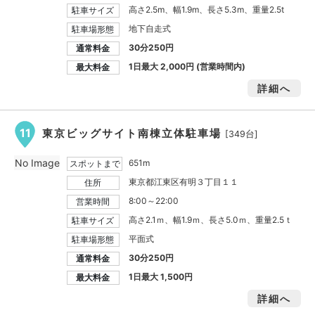
高さ2.5m、幅1.9m、長さ5.3m、重量2.5t
駐車サイズ
地下自走式
駐車場形態
30分250円
通常料金
1日最大
2,000円
(営業時間内)
最大料金
詳細へ
11
東京ビッグサイト南棟立体駐車場
[349台]
No Image
651m
スポットまで
東京都江東区有明３丁目１１
住所
8:00～22:00
営業時間
高さ2.1ｍ、幅1.9ｍ、長さ5.0ｍ、重量2.5ｔ
駐車サイズ
平面式
駐車場形態
30分250円
通常料金
1日最大
1,500円
最大料金
詳細へ