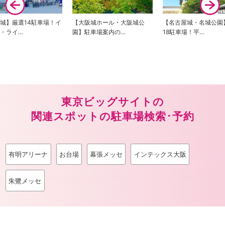
阪城ホール・大阪城公
【名古屋城・名城公園】厳選
【小田原城】駐車場案
車場案内の…
18駐車場！平…
定版！観光・イ…
東京ビッグサイトの
関連スポットの駐車場検索･予約
有明アリーナ
お台場
幕張メッセ
インテックス大阪
朱鷺メッセ