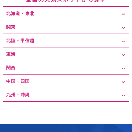
混雑を避けたい場合は、
国際展示場駅・東京ビッグサイト駅の手前
の駅近の安い駐車場に車を駐車して、電車で東京ビッグサイトに行
北海道・東北
く（パーク＆ライド）のも賢い選択
と思いますよ！
関東
北陸・甲信越
東海
関西
中国・四国
九州・沖縄