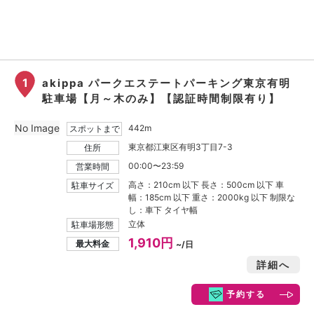
1
akippa パークエステートパーキング東京有明
駐車場【月～木のみ】【認証時間制限有り】
No Image
442m
スポットまで
東京都江東区有明3丁目7-3
住所
00:00〜23:59
営業時間
高さ：210cm 以下 長さ：500cm 以下 車
駐車サイズ
幅：185cm 以下 重さ：2000kg 以下 制限な
し：車下 タイヤ幅
立体
駐車場形態
1,910円
最大料金
~/日
詳細へ
予約する