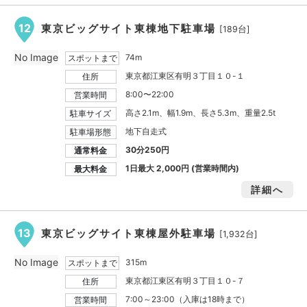
12
東京ビッグサイト東棟地下駐車場
[189台]
No Image
74m
スポットまで
東京都江東区有明３丁目１０-１
住所
8:00〜22:00
営業時間
高さ2.1m、幅1.9m、長さ5.3m、重量2.5t
駐車サイズ
地下自走式
駐車場形態
30分250円
通常料金
1日最大
2,000円
(営業時間内)
最大料金
詳細へ
13
東京ビッグサイト東棟屋外駐車場
[1,932台]
No Image
315m
スポットまで
東京都江東区有明３丁目１０-７
住所
7:00～23:00（入庫は18時まで）
営業時間