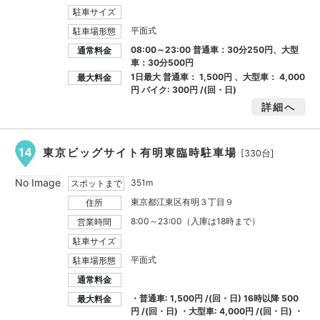
駐車サイズ
平面式
駐車場形態
08:00～23:00 普通車：30分250円、大型
通常料金
車：30分500円
1日最大 普通車：
1,500円
、大型車：
4,000
最大料金
円
バイク:
300円
/(回・日)
詳細へ
14
東京ビッグサイト有明東臨時駐車場
[330台]
No Image
351m
スポットまで
東京都江東区有明３丁目９
住所
8:00～23:00（入庫は18時まで）
営業時間
駐車サイズ
平面式
駐車場形態
通常料金
・普通車:
1,500円
/(回・日) 16時以降
500
最大料金
円
/(回・日) ・大型車:
4,000円
/(回・日) ・