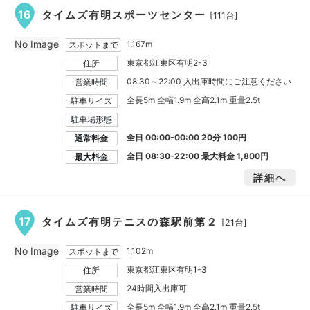
16
タイムズ有明スポーツセンター
[111台]
No Image
1,167m
スポットまで
東京都江東区有明2-3
住所
08:30～22:00 入出庫時間にご注意ください
営業時間
全長5m 全幅1.9m 全高2.1m 重量2.5t
駐車サイズ
駐車場形態
全日 00:00-00:00 20分 100円
通常料金
全日 08:30-22:00 最大料金
1,800円
最大料金
詳細へ
17
タイムズ有明テニスの森駅前第２
[21台]
No Image
1,102m
スポットまで
東京都江東区有明1-3
住所
24時間入出庫可
営業時間
全長5m 全幅1.9m 全高2.1m 重量2.5t
駐車サイズ