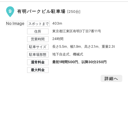
9
有明パークビル駐車場
[250台]
No Image
403m
スポットまで
東京都江東区有明3丁目7番11号
住所
24時間
営業時間
長さ5.5m、幅1.9m、高さ2.1m、重量2.3t
駐車サイズ
地下自走式、機械式
駐車場形態
最初1時間500円、以降30分250円
通常料金
最大料金
詳細へ