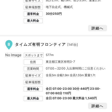
高さ2.1m、幅1.9m、長さ5.5m、重量2.3t
駐車サイズ
地下自走式、機械式
駐車場形態
30分250円
通常料金
最大料金
詳細へ
8
タイムズ有明フロンティア
[141台]
No Image
577m
スポットまで
東京都江東区有明3-7
住所
07:00～22:00 入出庫時間にご注意ください
営業時間
全長5m 全幅1.9m 全高1.55m 重量1.7t
駐車サイズ
駐車場形態
全日 07:00-23:00 30分 440円 23:00-
通常料金
07:00 60分 110円
全日 07:00-23:00 最大料金
1,540円
最大料金
詳細へ