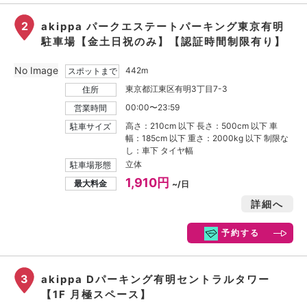
2
akippa パークエステートパーキング東京有明
駐車場【金土日祝のみ】【認証時間制限有り】
No Image
442m
スポットまで
東京都江東区有明3丁目7-3
住所
00:00〜23:59
営業時間
高さ：210cm 以下 長さ：500cm 以下 車
駐車サイズ
幅：185cm 以下 重さ：2000kg 以下 制限な
し：車下 タイヤ幅
立体
駐車場形態
1,910円
最大料金
~/日
詳細へ
予約する
3
akippa Dパーキング有明セントラルタワー
【1F 月極スペース】