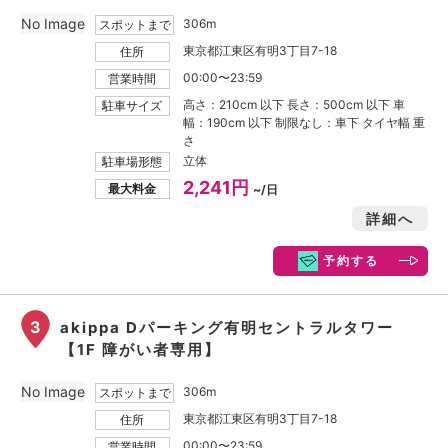
No Image
306m
スポットまで
東京都江東区有明3丁目7-18
住所
00:00〜23:59
営業時間
高さ：210cm 以下 長さ：500cm 以下 車
駐車サイズ
幅：190cm 以下 制限なし：車下 タイヤ幅 重
さ
立体
駐車場形態
2,241円
最大料金
~/日
詳細へ
予約する
3
akippa Dパーキング有明セントラルタワー
【1F 障がい者専用】
No Image
306m
スポットまで
東京都江東区有明3丁目7-18
住所
00:00〜23:59
営業時間