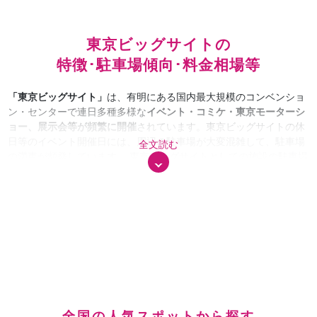
東京ビッグサイトの
特徴･駐車場傾向･料金相場等
「東京ビッグサイト」
は、有明にある国内最大規模のコンベンショ
ン・センターで連日多種多様な
イベント・コミケ・東京モーターシ
ョー、展示会等が頻繁に開催
されています。東京ビッグサイトの休
日等のイベント開催日には、周辺の駐車場が大変混雑して、駐車場
全文読む
の満車が頻発しています。 東京ビッグサイトとしての施設の駐車場
は、主に有明エリアに約3,500台ありますが、人気イベント時には
臨時駐車場が設けられることもあります。 また、東京ビッグサイト
の
周辺には、有明コロシアム、有明ガーデン、有明アリーナ等
もあ
り、休日は多くのイベント、レジャー、平日はビジネス街として超
高層オフィスビルも多く、ランチ、ビジネス、通勤での駐車場利用
も多いです。 東京ビッグサイトにお出かけする場合は、イベント・
コミケ参加は勿論、その周辺の施設、公園等でゆっくり過ごしたく
なり、4時間以上の滞在になることも多く、
安い最大料金、予約サ
ービス、無料割引等のニーズも高いので事前確認は必須です。
ま
た、東京ビッグサイトでビッグイベントの日等で、周辺の駐車場の
全国の人気スポットから探す