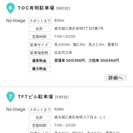
6
TOC有明駐車場
[660台]
No Image
830m
スポットまで
東京都江東区有明3丁目5番7号
住所
7:00〜22:00
営業時間
長さ6.0m、幅2.5m、高さ2.3m、重量2t
駐車サイズ
自走式立体
駐車場形態
普通車 30分300円、大型車 30分450円
通常料金
最大料金
詳細へ
7
TFTビル駐車場
[540台]
No Image
636m
スポットまで
東京都江東区有明３丁目６-１１
住所
7:00～23:00
営業時間