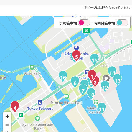
本ページにはPRが含まれています。
予約駐車場
時間貸駐車場
5
17
15
14
1
2
16
13
3
9
6
8
12
7
10
18
4
11