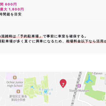
間 600円
最大 1,800円
8時間超を目安
の混雑時は「予約駐車場」
で事前に車室を確保する。
模駐車場が多く直ぐに満車になるため、
相場料金以下なら活用
7
33