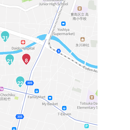
31
8
21
22