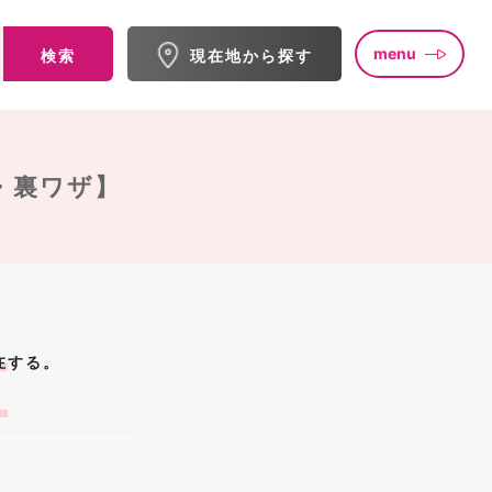
menu
検索
現在地から探す
・裏ワザ】
在
する。
。