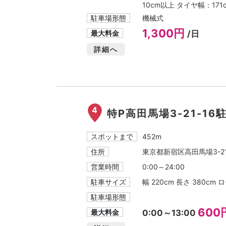
10cm以上 タイヤ幅：171
駐車場形態
機械式
1,300円
最大料金
/日
詳細へ
4
特P高田馬場3-21-16
スポットまで
452m
住所
東京都新宿区高田馬場3-21
営業時間
0:00～24:00
駐車サイズ
幅 220cm 長さ 380cm
駐車場形態
600
最大料金
0:00～13:00