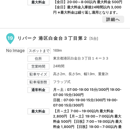
【全日】20:00～8:00以内 最大料金
500円
最大料金
【全日】最大料金入庫後24時間以内
3,000
円
※最大料金は繰り返し適用となります。
詳細へ
19
リパーク 港区白金台３丁目第２
[5台]
No Image
169m
スポットまで
東京都港区白金台３丁目１４ー３３
住所
24時間
営業時間
高さ2m、長さ5m、幅1.9m、重量2t
駐車サイズ
フラップ式
駐車場形態
月～土：07:00-19:00 15分/300円 19:00-
通常料金
07:00 15分/300円
日祝：07:00-19:00 15分/300円 19:00-
07:00 15分/300円
【月～土】7:00～19:00以内 最大料金
最大料金
2,800円
【月～土】19:00～7:00以内 最大
料金
500円
【日祝】7:00～19:00以内 最大
料金
1,800円
【日祝】19:00～7:00以内 最