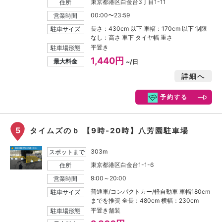
東京都港区白金台3丁目1-11
住所
00:00〜23:59
営業時間
長さ：430cm 以下 車幅：170cm 以下 制限
駐車サイズ
なし：高さ 車下 タイヤ幅 重さ
平置き
駐車場形態
1,440円
最大料金
~/日
詳細へ
予約する
5
タイムズのｂ 【9時-20時】八芳園駐車場
303m
スポットまで
東京都港区白金台1-1-6
住所
9:00～20:00
営業時間
普通車/コンパクトカー/軽自動車 車幅180cm
駐車サイズ
までを推奨 全長：480cm 横幅：230cm
平置き舗装
駐車場形態