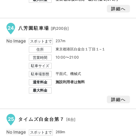
詳細へ
24
八芳園駐車場
[約200台]
No Image
237m
スポットまで
東京都港区白金台１丁目１−１
住所
10:00〜21:00
営業時間
駐車サイズ
平面式、機械式
駐車場形態
施設利用者は無料
通常料金
最大料金
詳細へ
25
タイムズ白金台第７
[6台]
No Image
269m
スポットまで