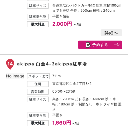
普通車/コンパクトカー/軽自動車 車幅190cm
駐車サイズ
までを推奨 全長：500cm 横幅：240cm
平置き舗装
駐車場形態
2,000円
最大料金
～/日
詳細へ
予約する
14
akippa 白金4-3akippa駐車場
No Image
711m
スポットまで
東京都港区白金4丁目3-2
住所
00:00〜23:59
営業時間
高さ：290cm 以下 長さ：460cm 以下 車
駐車サイズ
幅：180cm 以下 制限なし：車下 タイヤ幅 重
さ
平置き
駐車場形態
1,660円
最大料金
~/日