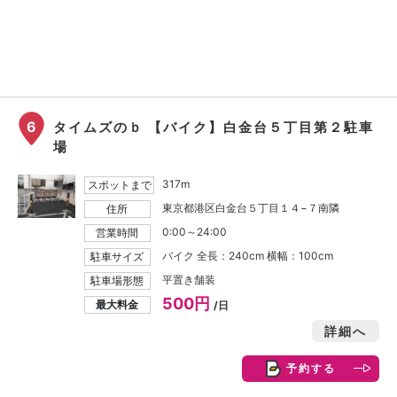
6
タイムズのｂ 【バイク】白金台５丁目第２駐車
場
317m
スポットまで
東京都港区白金台５丁目１４−７南隣
住所
0:00～24:00
営業時間
バイク 全長：240cm 横幅：100cm
駐車サイズ
平置き舗装
駐車場形態
500円
最大料金
/日
詳細へ
予約する