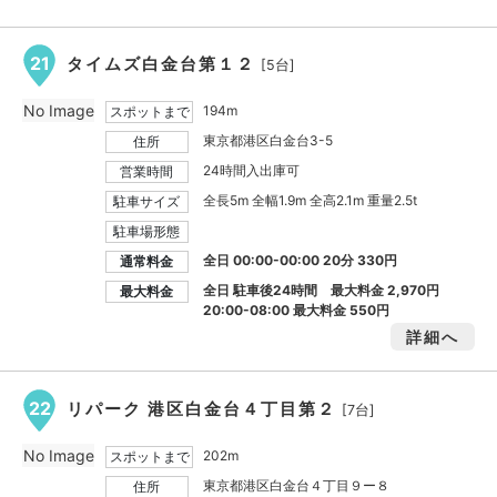
21
タイムズ白金台第１２
[5台]
No Image
194m
スポットまで
東京都港区白金台3-5
住所
24時間入出庫可
営業時間
全長5m 全幅1.9m 全高2.1m 重量2.5t
駐車サイズ
駐車場形態
全日 00:00-00:00 20分 330円
通常料金
全日 駐車後24時間 最大料金
2,970円
最大料金
20:00-08:00 最大料金
550円
詳細へ
22
リパーク 港区白金台４丁目第２
[7台]
No Image
202m
スポットまで
東京都港区白金台４丁目９ー８
住所