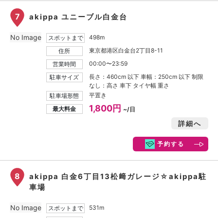
7
akippa ユニーブル白金台
No Image
498m
スポットまで
東京都港区白金台2丁目8-11
住所
00:00〜23:59
営業時間
長さ：460cm 以下 車幅：250cm 以下 制限
駐車サイズ
なし：高さ 車下 タイヤ幅 重さ
平置き
駐車場形態
1,800円
最大料金
~/日
詳細へ
予約する
8
akippa 白金6丁目13松﨑ガレージ☆akippa駐
車場
No Image
531m
スポットまで