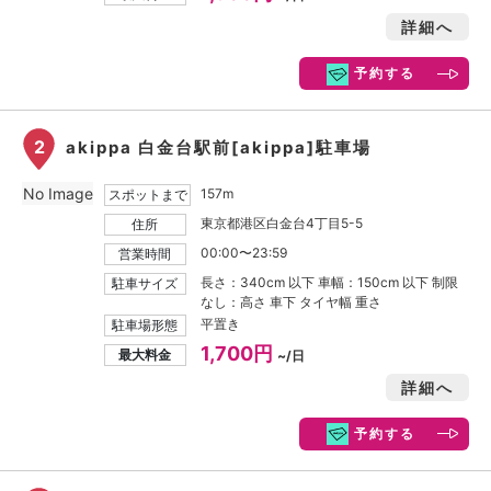
詳細へ
予約する
2
akippa 白金台駅前[akippa]駐車場
No Image
157m
スポットまで
東京都港区白金台4丁目5-5
住所
00:00〜23:59
営業時間
長さ：340cm 以下 車幅：150cm 以下 制限
駐車サイズ
なし：高さ 車下 タイヤ幅 重さ
平置き
駐車場形態
1,700円
最大料金
~/日
詳細へ
予約する