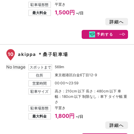
平置き
駐車場形態
1,500円
最大料金
~/日
詳細へ
予約する
10
akippa ＊桑子駐車場
No Image
569m
スポットまで
東京都港区白金6丁目12-9
住所
00:00〜23:59
営業時間
高さ：210cm 以下 長さ：480cm 以下 車
駐車サイズ
幅：180cm 以下 制限なし：車下 タイヤ幅 重
さ
平置き
駐車場形態
1,800円
最大料金
~/日
詳細へ