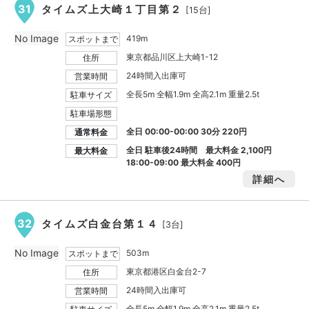
31
タイムズ上大崎１丁目第２
[15台]
No Image
419m
スポットまで
東京都品川区上大崎1-12
住所
24時間入出庫可
営業時間
全長5m 全幅1.9m 全高2.1m 重量2.5t
駐車サイズ
駐車場形態
全日 00:00-00:00 30分 220円
通常料金
全日 駐車後24時間 最大料金
2,100円
最大料金
18:00-09:00 最大料金
400円
詳細へ
32
タイムズ白金台第１４
[3台]
No Image
503m
スポットまで
東京都港区白金台2-7
住所
24時間入出庫可
営業時間
全長5m 全幅1.9m 全高2.1m 重量2.5t