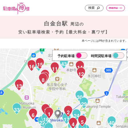
検索
menu
白金台駅
周辺の
安い駐車場検索・予約【最大料金・裏ワザ】
本ページにはPRが含まれています。
予約駐車場
時間貸駐車場
43
15
16
45
14
11
12
10
9
8
13
30
29
33
3
2
1
6
24
18
17
5
22
40
4