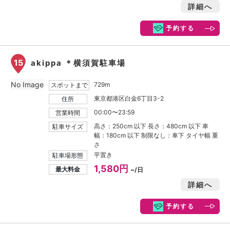
詳細へ
予約する
15
akippa ＊横須賀駐車場
No Image
729m
スポットまで
東京都港区白金6丁目3-2
住所
00:00〜23:59
営業時間
高さ：250cm 以下 長さ：480cm 以下 車
駐車サイズ
幅：180cm 以下 制限なし：車下 タイヤ幅 重
さ
平置き
駐車場形態
1,580円
最大料金
~/日
詳細へ
予約する