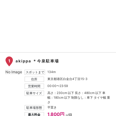
1
akippa ＊今泉駐車場
No Image
134m
スポットまで
東京都港区白金台4丁目15-3
住所
00:00〜23:59
営業時間
高さ：230cm 以下 長さ：480cm 以下 車
駐車サイズ
幅：180cm 以下 制限なし：車下 タイヤ幅 重
さ
平置き
駐車場形態
1,800円
最大料金
~/日