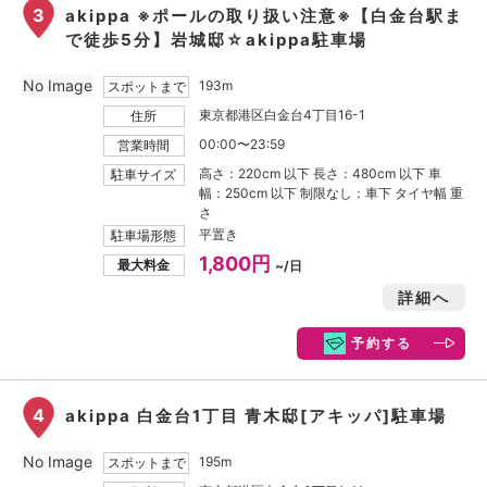
3
akippa ※ポールの取り扱い注意※【白金台駅ま
で徒歩5分】岩城邸☆akippa駐車場
No Image
193m
スポットまで
東京都港区白金台4丁目16-1
住所
00:00〜23:59
営業時間
高さ：220cm 以下 長さ：480cm 以下 車
駐車サイズ
幅：250cm 以下 制限なし：車下 タイヤ幅 重
さ
平置き
駐車場形態
1,800円
最大料金
~/日
詳細へ
予約する
4
akippa 白金台1丁目 青木邸[アキッパ]駐車場
No Image
195m
スポットまで