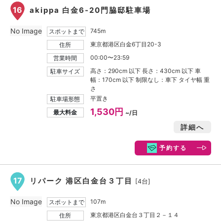
16
akippa 白金6-20門脇邸駐車場
No Image
745m
スポットまで
東京都港区白金6丁目20-3
住所
00:00〜23:59
営業時間
高さ：290cm 以下 長さ：430cm 以下 車
駐車サイズ
幅：170cm 以下 制限なし：車下 タイヤ幅 重
さ
平置き
駐車場形態
1,530円
最大料金
~/日
詳細へ
予約する
17
リパーク 港区白金台３丁目
[4台]
No Image
107m
スポットまで
東京都港区白金台３丁目２－１４
住所