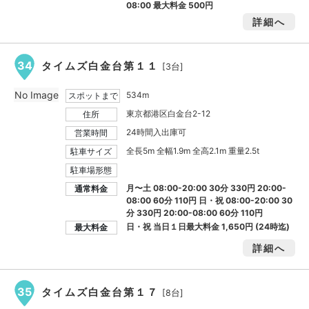
08:00 最大料金
500円
詳細へ
34
タイムズ白金台第１１
[3台]
No Image
534m
スポットまで
東京都港区白金台2-12
住所
24時間入出庫可
営業時間
全長5m 全幅1.9m 全高2.1m 重量2.5t
駐車サイズ
駐車場形態
月〜土 08:00-20:00 30分 330円 20:00-
通常料金
08:00 60分 110円 日・祝 08:00-20:00 30
分 330円 20:00-08:00 60分 110円
日・祝 当日１日最大料金
1,650円
(24時迄)
最大料金
詳細へ
35
タイムズ白金台第１７
[8台]