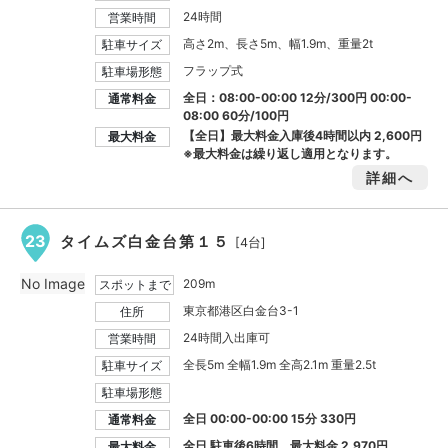
24時間
営業時間
高さ2m、長さ5m、幅1.9m、重量2t
駐車サイズ
フラップ式
駐車場形態
全日：08:00-00:00 12分/300円 00:00-
通常料金
08:00 60分/100円
【全日】最大料金入庫後4時間以内
2,600円
最大料金
※最大料金は繰り返し適用となります。
詳細へ
23
タイムズ白金台第１５
[4台]
No Image
209m
スポットまで
東京都港区白金台3-1
住所
24時間入出庫可
営業時間
全長5m 全幅1.9m 全高2.1m 重量2.5t
駐車サイズ
駐車場形態
全日 00:00-00:00 15分 330円
通常料金
全日 駐車後6時間 最大料金
2,970円
最大料金