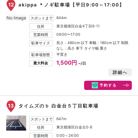
12
akippa ＊ノギ駐車場【平日9:00～17:00】
No Image
644m
スポットまで
東京都港区白金4丁目6-11
住所
09:00〜17:00
営業時間
長さ：480cm 以下 車幅：180cm 以下 制限
駐車サイズ
なし：高さ 車下 タイヤ幅 重さ
平置き
駐車場形態
1,500円
最大料金
~/日
詳細へ
予約する
13
タイムズのｂ 白金台５丁目駐車場
647m
スポットまで
東京都港区白金台5-8
住所
0:00～24:00
営業時間