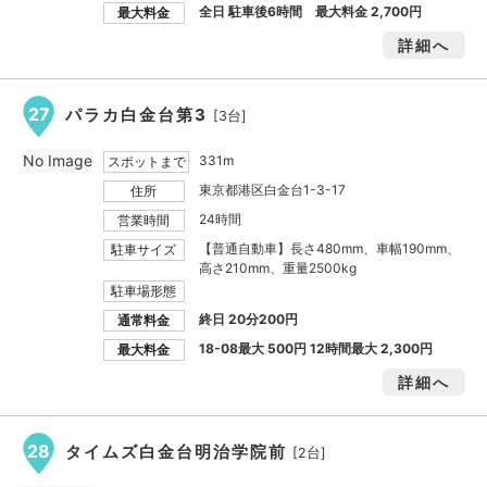
全日 駐車後6時間 最大料金
2,700円
最大料金
詳細へ
27
パラカ白金台第3
[3台]
No Image
331m
スポットまで
東京都港区白金台1-3-17
住所
24時間
営業時間
【普通自動車】長さ480mm、車幅190mm、
駐車サイズ
高さ210mm、重量2500kg
駐車場形態
終日 20分200円
通常料金
18-08最大
500円
12時間最大
2,300円
最大料金
詳細へ
28
タイムズ白金台明治学院前
[2台]