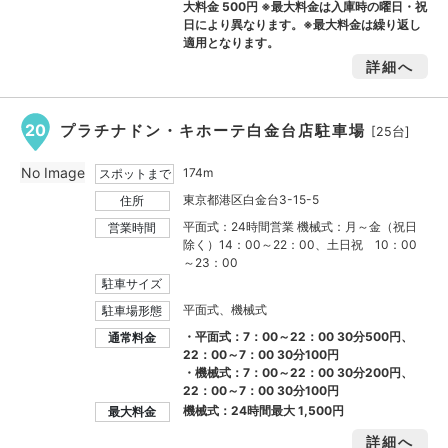
大料金
500円
※最大料金は入庫時の曜日・祝
日により異なります。※最大料金は繰り返し
適用となります。
詳細へ
20
プラチナドン・キホーテ白金台店駐車場
[25台]
No Image
174m
スポットまで
東京都港区白金台3-15-5
住所
平面式：24時間営業 機械式：月～金（祝日
営業時間
除く）14：00～22：00、土日祝 10：00
～23：00
駐車サイズ
平面式、機械式
駐車場形態
・平面式：7：00～22：00 30分500円、
通常料金
22：00～7：00 30分100円
・機械式：7：00～22：00 30分200円、
22：00～7：00 30分100円
機械式：24時間最大
1,500円
最大料金
詳細へ