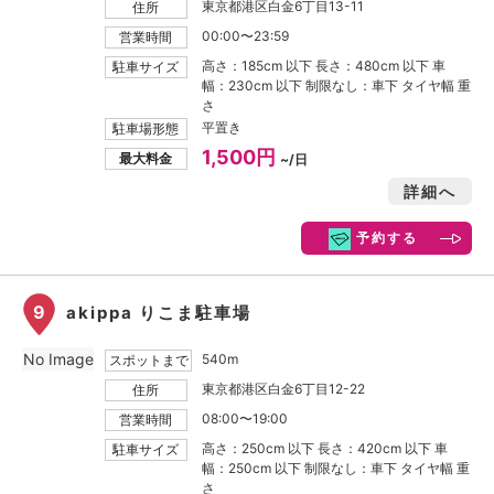
東京都港区白金6丁目13-11
住所
00:00〜23:59
営業時間
高さ：185cm 以下 長さ：480cm 以下 車
駐車サイズ
幅：230cm 以下 制限なし：車下 タイヤ幅 重
さ
平置き
駐車場形態
1,500円
最大料金
~/日
詳細へ
予約する
9
akippa りこま駐車場
No Image
540m
スポットまで
東京都港区白金6丁目12-22
住所
08:00〜19:00
営業時間
高さ：250cm 以下 長さ：420cm 以下 車
駐車サイズ
幅：250cm 以下 制限なし：車下 タイヤ幅 重
さ