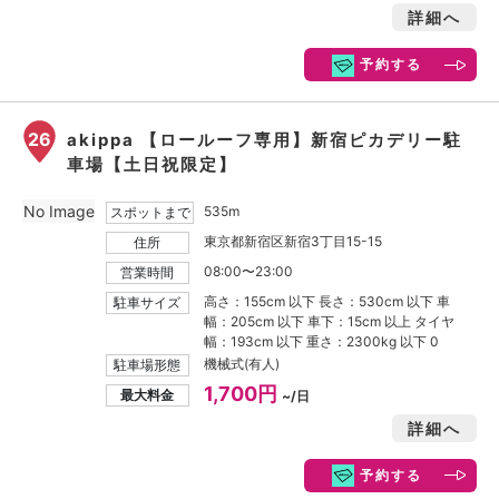
詳細へ
予約する
26
akippa 【ロールーフ専用】新宿ピカデリー駐
車場【土日祝限定】
No Image
535m
スポットまで
東京都新宿区新宿3丁目15-15
住所
08:00〜23:00
営業時間
高さ：155cm 以下 長さ：530cm 以下 車
駐車サイズ
幅：205cm 以下 車下：15cm 以上 タイヤ
幅：193cm 以下 重さ：2300kg 以下 0
機械式(有人)
駐車場形態
1,700円
最大料金
~/日
詳細へ
予約する