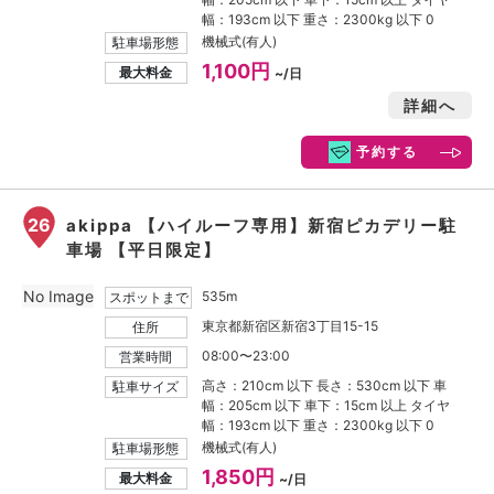
幅：193cm 以下 重さ：2300kg 以下 0
機械式(有人)
駐車場形態
1,100円
最大料金
~/日
詳細へ
予約する
26
akippa 【ハイルーフ専用】新宿ピカデリー駐
車場 【平日限定】
No Image
535m
スポットまで
東京都新宿区新宿3丁目15-15
住所
08:00〜23:00
営業時間
高さ：210cm 以下 長さ：530cm 以下 車
駐車サイズ
幅：205cm 以下 車下：15cm 以上 タイヤ
幅：193cm 以下 重さ：2300kg 以下 0
機械式(有人)
駐車場形態
1,850円
最大料金
~/日