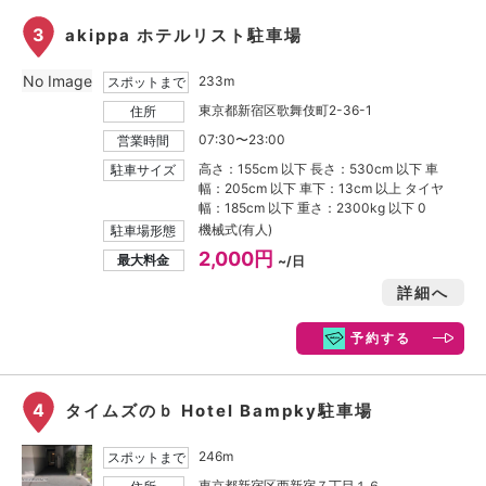
3
akippa ホテルリスト駐車場
No Image
233m
スポットまで
東京都新宿区歌舞伎町2-36-1
住所
07:30〜23:00
営業時間
高さ：155cm 以下 長さ：530cm 以下 車
駐車サイズ
幅：205cm 以下 車下：13cm 以上 タイヤ
幅：185cm 以下 重さ：2300kg 以下 0
機械式(有人)
駐車場形態
2,000円
最大料金
~/日
詳細へ
予約する
4
タイムズのｂ Hotel Bampky駐車場
246m
スポットまで
東京都新宿区西新宿７丁目１６