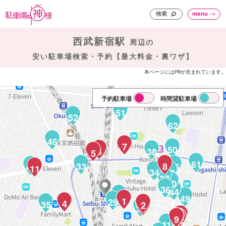
検索
menu
西武新宿駅
周辺の
安い駐車場検索・予約【最大料金・裏ワザ】
本ページにはPRが含まれています。
予約駐車場
時間貸駐車場
51
52
62
46
7
50
6
38
5
61
33
8
45
48
11
34
42
37
40
36
44
30
49
31
1
29
4
35
2
3
32
14
47
16
10
9
13
12
15
41