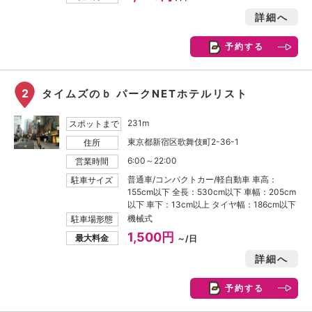
詳細へ
予約する
2
タイムズのｂ パークNETホテルリスト
231m
スポットまで
東京都新宿区歌舞伎町2-36-1
住所
6:00～22:00
営業時間
普通車/コンパクトカー/軽自動車 車高：
駐車サイズ
155cm以下 全長：530cm以下 車幅：205cm
以下 車下：13cm以上 タイヤ幅：186cm以下
機械式
駐車場形態
1,500円
最大料金
～/日
詳細へ
予約する