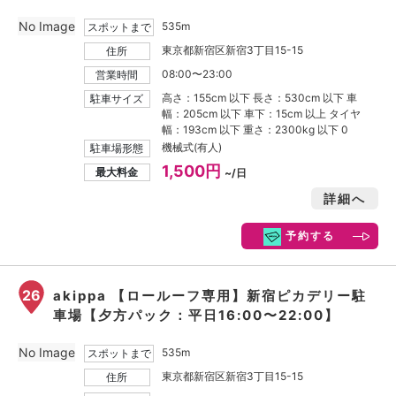
No Image
535m
スポットまで
東京都新宿区新宿3丁目15-15
住所
08:00〜23:00
営業時間
高さ：155cm 以下 長さ：530cm 以下 車
駐車サイズ
幅：205cm 以下 車下：15cm 以上 タイヤ
幅：193cm 以下 重さ：2300kg 以下 0
機械式(有人)
駐車場形態
1,500円
最大料金
~/日
詳細へ
予約する
26
akippa 【ロールーフ専用】新宿ピカデリー駐
車場【夕方パック：平日16:00〜22:00】
No Image
535m
スポットまで
東京都新宿区新宿3丁目15-15
住所