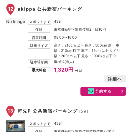
12
akippa 公共新宿パーキング
No Image
458m
スポットまで
東京都新宿区歌舞伎町2丁目10-1
住所
08:00〜16:00
営業時間
高さ：210cm 以下 長さ：500cm 以下 車
駐車サイズ
幅：210cm 以下 車下：15cm 以上 タイヤ
幅：209cm 以下 重さ：1900kg 以下 0
機械式(有人)
駐車場形態
1,320円
最大料金
~/日
詳細へ
予約する
13
軒先P 公共新宿パーキング
[5台]
459m
スポットまで
東京都新宿区歌舞伎町歌舞伎町2-10-1
住所