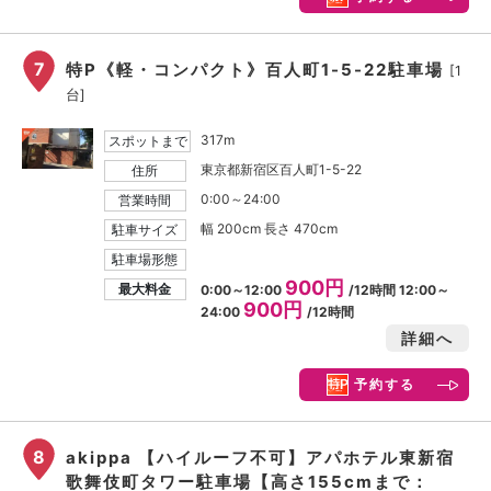
7
特P《軽・コンパクト》百人町1-5-22駐車場
[1
台]
317m
スポットまで
東京都新宿区百人町1-5-22
住所
0:00～24:00
営業時間
幅 200cm 長さ 470cm
駐車サイズ
駐車場形態
900円
最大料金
0:00～12:00
/12時間 12:00～
900円
24:00
/12時間
詳細へ
予約する
8
akippa 【ハイルーフ不可】アパホテル東新宿
歌舞伎町タワー駐車場【高さ155cmまで：