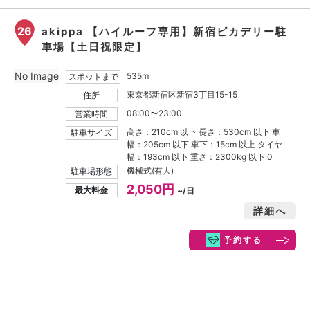
26
akippa 【ハイルーフ専用】新宿ピカデリー駐
車場【土日祝限定】
No Image
535m
スポットまで
東京都新宿区新宿3丁目15-15
住所
08:00〜23:00
営業時間
高さ：210cm 以下 長さ：530cm 以下 車
駐車サイズ
幅：205cm 以下 車下：15cm 以上 タイヤ
幅：193cm 以下 重さ：2300kg 以下 0
機械式(有人)
駐車場形態
2,050円
最大料金
~/日
詳細へ
予約する