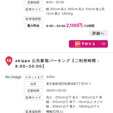
8:00～20:00
営業時間
幅 200cm 長さ 500cm 高さ 210cm 地上高
駐車サイズ
12cm 重さ 1,900kg
駐車場形態
2,100円
最大料金
8:00～20:00
/12時間
詳細へ
予約する
10
akippa 公共新宿パーキング【ご利用時間：
8:00~20:00】
No Image
445m
スポットまで
東京都新宿区歌舞伎町2丁目10-1
住所
08:00〜20:00
営業時間
高さ：210cm 以下 長さ：500cm 以下 車
駐車サイズ
幅：210cm 以下 車下：15cm 以上 タイヤ
幅：209cm 以下 重さ：1900kg 以下 0
機械式(有人)
駐車場形態