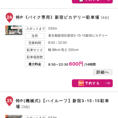
24
特P《バイク専用》新宿ピカデリー駐車場
[4台]
530m
スポットまで
東京都新宿区新宿3-15-15新宿ピカデリー
住所
8:30～22:30
営業時間
幅 88cm 長さ 220cm
駐車サイズ
駐車場形態
600円
最大料金
8:30～22:30
/14時間
詳細へ
予約する
25
特P(機械式)【ハイルーフ】新宿3-15-15駐車
場
[3台]
532m
スポットまで