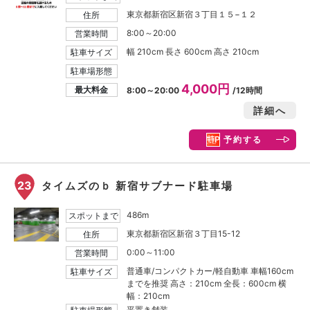
東京都新宿区新宿３丁目１５−１２
住所
8:00～20:00
営業時間
幅 210cm 長さ 600cm 高さ 210cm
駐車サイズ
駐車場形態
4,000円
最大料金
8:00～20:00
/12時間
詳細へ
予約する
23
タイムズのｂ 新宿サブナード駐車場
486m
スポットまで
東京都新宿区新宿３丁目15-12
住所
0:00～11:00
営業時間
普通車/コンパクトカー/軽自動車 車幅160cm
駐車サイズ
までを推奨 高さ：210cm 全長：600cm 横
幅：210cm
平置き舗装