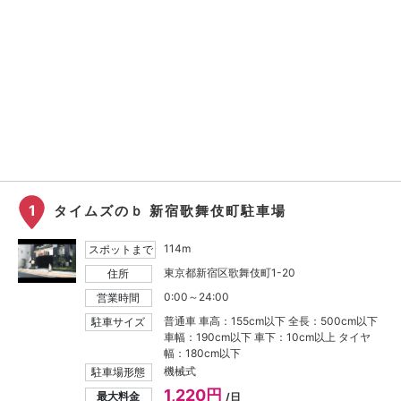
1
タイムズのｂ 新宿歌舞伎町駐車場
114m
スポットまで
東京都新宿区歌舞伎町1-20
住所
0:00～24:00
営業時間
普通車 車高：155cm以下 全長：500cm以下
駐車サイズ
車幅：190cm以下 車下：10cm以上 タイヤ
幅：180cm以下
機械式
駐車場形態
1,220円
最大料金
/日