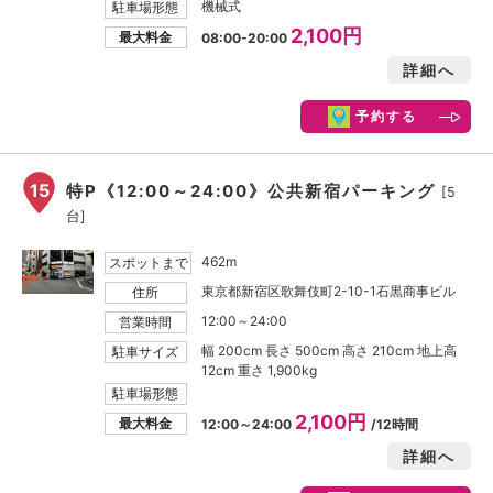
機械式
駐車場形態
2,100円
最大料金
08:00-20:00
詳細へ
予約する
15
特P《12:00～24:00》公共新宿パーキング
[5
台]
462m
スポットまで
東京都新宿区歌舞伎町2-10-1石黒商事ビル
住所
12:00～24:00
営業時間
幅 200cm 長さ 500cm 高さ 210cm 地上高
駐車サイズ
12cm 重さ 1,900kg
駐車場形態
2,100円
最大料金
12:00～24:00
/12時間
詳細へ