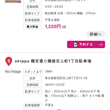
住所
0:00～24:00
営業時間
軽自動車 全長：500cm 横幅：270cm
駐車サイズ
平置き舗装
駐車場形態
1,220円
最大料金
/日
詳細へ
予約する
5
akippa 職安通り隣接百人町1丁目駐車場
No Image
266m
スポットまで
東京都新宿区百人町1丁目13-29
住所
06:00〜23:00
営業時間
高さ：200cm 以下 長さ：420cm 以下 車
駐車サイズ
幅：170cm 以下 制限なし：車下 タイヤ幅 重
さ
平置き
駐車場形態