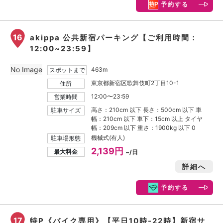
予約する
16
akippa 公共新宿パーキング【ご利用時間：
12:00~23:59】
No Image
463m
スポットまで
東京都新宿区歌舞伎町2丁目10-1
住所
12:00〜23:59
営業時間
高さ：210cm 以下 長さ：500cm 以下 車
駐車サイズ
幅：210cm 以下 車下：15cm 以上 タイヤ
幅：209cm 以下 重さ：1900kg 以下 0
機械式(有人)
駐車場形態
2,139円
最大料金
~/日
詳細へ
予約する
17
特P《バイク専用》【平日10時-22時】新宿サ