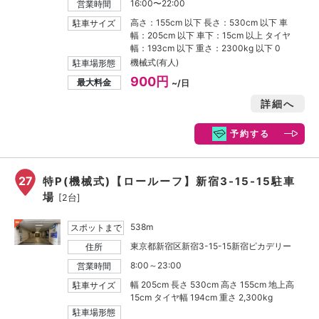
16:00〜22:00
営業時間
高さ：155cm 以下 長さ：530cm 以下 車
駐車サイズ
幅：205cm 以下 車下：15cm 以上 タイヤ
幅：193cm 以下 重さ：2300kg 以下 0
機械式(有人)
駐車場形態
900円
最大料金
~/日
詳細へ
予約する
27
特P(機械式)【ロールーフ】新宿3-15-15駐車
場
[2台]
538m
スポットまで
東京都新宿区新宿3-15-15新宿ピカデリー
住所
8:00～23:00
営業時間
幅 205cm 長さ 530cm 高さ 155cm 地上高
駐車サイズ
15cm タイヤ幅 194cm 重さ 2,300kg
駐車場形態