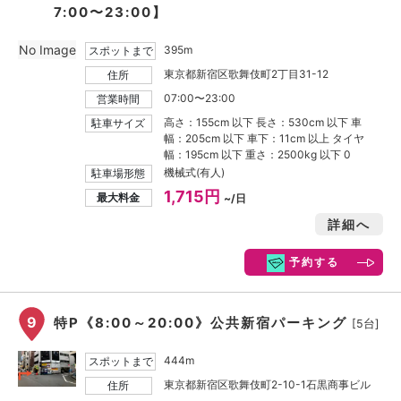
7:00〜23:00】
No Image
395m
スポットまで
東京都新宿区歌舞伎町2丁目31-12
住所
07:00〜23:00
営業時間
高さ：155cm 以下 長さ：530cm 以下 車
駐車サイズ
幅：205cm 以下 車下：11cm 以上 タイヤ
幅：195cm 以下 重さ：2500kg 以下 0
機械式(有人)
駐車場形態
1,715円
最大料金
~/日
詳細へ
予約する
9
特P《8:00～20:00》公共新宿パーキング
[5台]
444m
スポットまで
東京都新宿区歌舞伎町2-10-1石黒商事ビル
住所