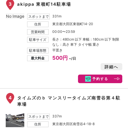
3
akippa 東嶺町14駐車場
No Image
331m
スポットまで
東京都大田区東嶺町14-20
住所
00:00〜23:59
営業時間
長さ：480cm 以下 車幅：180cm 以下 制限
駐車サイズ
なし：高さ 車下 タイヤ幅 重さ
平置き
駐車場形態
500円
最大料金
~/日
詳細へ
予約する
4
タイムズのｂ マンスリータイムズ南雪谷第４駐
車場
337m
スポットまで
東京都大田区南雪谷4-18-8
住所