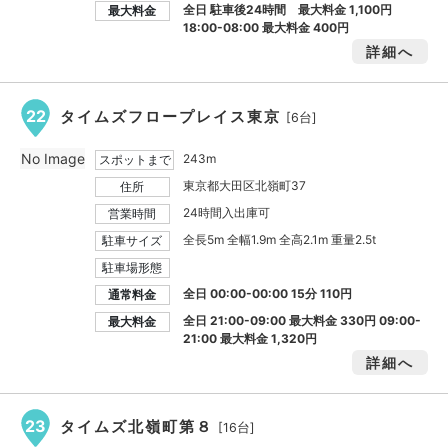
全日 駐車後24時間 最大料金
1,100円
最大料金
18:00-08:00 最大料金
400円
詳細へ
22
タイムズフロープレイス東京
[6台]
No Image
243m
スポットまで
東京都大田区北嶺町37
住所
24時間入出庫可
営業時間
全長5m 全幅1.9m 全高2.1m 重量2.5t
駐車サイズ
駐車場形態
全日 00:00-00:00 15分 110円
通常料金
全日 21:00-09:00 最大料金
330円
09:00-
最大料金
21:00 最大料金
1,320円
詳細へ
23
タイムズ北嶺町第８
[16台]