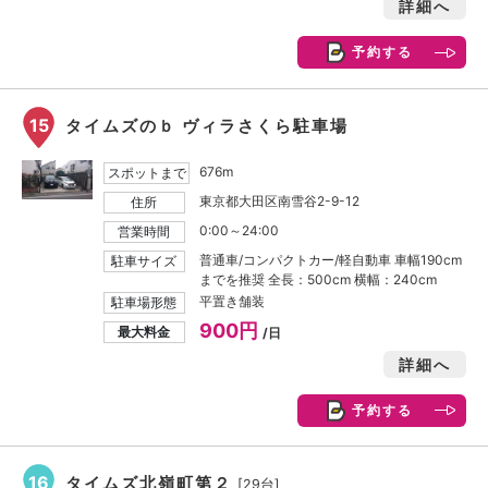
詳細へ
予約する
15
タイムズのｂ ヴィラさくら駐車場
676m
スポットまで
東京都大田区南雪谷2-9-12
住所
0:00～24:00
営業時間
普通車/コンパクトカー/軽自動車 車幅190cm
駐車サイズ
までを推奨 全長：500cm 横幅：240cm
平置き舗装
駐車場形態
900円
最大料金
/日
詳細へ
予約する
16
タイムズ北嶺町第２
[29台]