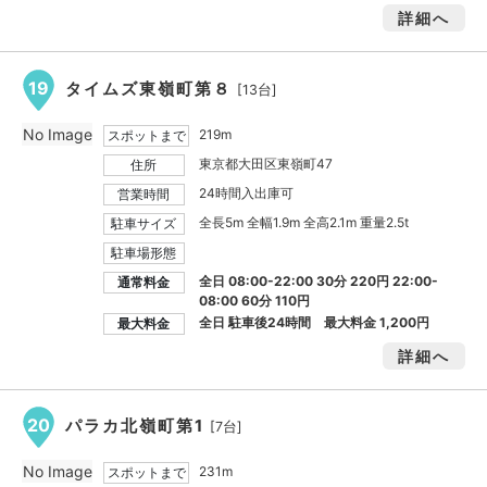
詳細へ
19
タイムズ東嶺町第８
[13台]
No Image
219m
スポットまで
東京都大田区東嶺町47
住所
24時間入出庫可
営業時間
全長5m 全幅1.9m 全高2.1m 重量2.5t
駐車サイズ
駐車場形態
全日 08:00-22:00 30分 220円 22:00-
通常料金
08:00 60分 110円
全日 駐車後24時間 最大料金
1,200円
最大料金
詳細へ
20
パラカ北嶺町第1
[7台]
No Image
231m
スポットまで