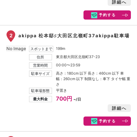
詳細へ
予約する
2
akippa 松本邸♯大田区北嶺町37akippa駐車場
No Image
199m
スポットまで
東京都大田区北嶺町37-23
住所
00:00〜23:59
営業時間
高さ：180cm 以下 長さ：460cm 以下 車
駐車サイズ
幅：260cm 以下 制限なし：車下 タイヤ幅 重
さ
平置き
駐車場形態
700円
最大料金
~/日
詳細へ
予約する