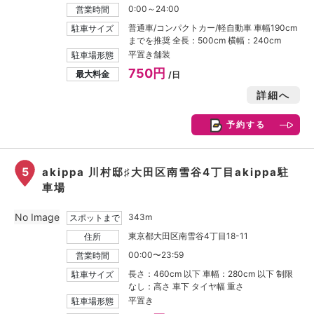
0:00～24:00
営業時間
普通車/コンパクトカー/軽自動車 車幅190cm
駐車サイズ
までを推奨 全長：500cm 横幅：240cm
平置き舗装
駐車場形態
750円
最大料金
/日
詳細へ
予約する
5
akippa 川村邸♯大田区南雪谷4丁目akippa駐
車場
No Image
343m
スポットまで
東京都大田区南雪谷4丁目18-11
住所
00:00〜23:59
営業時間
長さ：460cm 以下 車幅：280cm 以下 制限
駐車サイズ
なし：高さ 車下 タイヤ幅 重さ
平置き
駐車場形態