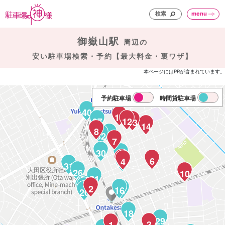
検索
menu
御嶽山駅
周辺の
安い駐車場検索・予約【最大料金・裏ワザ】
本ページにはPRが含まれています。
予約駐車場
時間貸駐車場
40
15
37
12
13
14
8
35
33
32
7
30
28
5
6
4
25
31
26
10
11
21
24
23
22
2
16
17
20
18
29
3