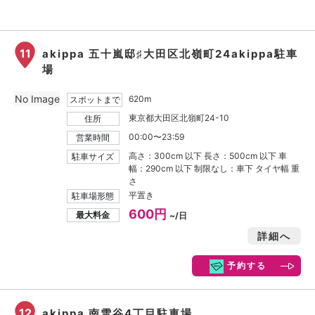
11
akippa 五十嵐邸♯大田区北嶺町24akippa駐車
場
No Image
620m
スポットまで
東京都大田区北嶺町24-10
住所
00:00〜23:59
営業時間
高さ：300cm 以下 長さ：500cm 以下 車
駐車サイズ
幅：290cm 以下 制限なし：車下 タイヤ幅 重
さ
平置き
駐車場形態
600円
最大料金
~/日
詳細へ
予約する
12
akippa 南雪谷4丁目駐車場