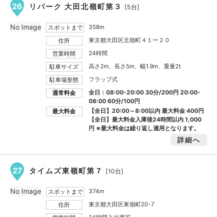
26
リパーク 大田北嶺町第３
[5台]
No Image
358m
スポットまで
東京都大田区北嶺町４１ー２０
住所
24時間
営業時間
高さ2m、長さ5m、幅1.9m、重量2t
駐車サイズ
フラップ式
駐車場形態
全日：08:00-20:00 30分/200円 20:00-
通常料金
08:00 60分/100円
【全日】20:00～8:00以内 最大料金
400円
最大料金
【全日】最大料金入庫後24時間以内
1,000
円
※最大料金は繰り返し適用となります。
詳細へ
27
タイムズ東嶺町第７
[10台]
No Image
374m
スポットまで
東京都大田区東嶺町20-7
住所