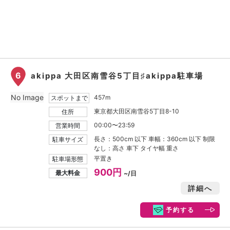
6
akippa 大田区南雪谷5丁目♯akippa駐車場
No Image
457m
スポットまで
東京都大田区南雪谷5丁目8-10
住所
00:00〜23:59
営業時間
長さ：500cm 以下 車幅：360cm 以下 制限
駐車サイズ
なし：高さ 車下 タイヤ幅 重さ
平置き
駐車場形態
900円
最大料金
~/日
詳細へ
予約する