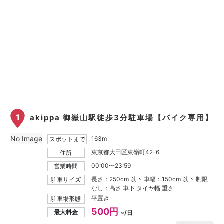
1
akippa 御嶽山駅徒歩3分駐車場【バイク専用】
No Image
163m
スポットまで
東京都大田区東嶺町42-6
住所
00:00〜23:59
営業時間
長さ：250cm 以下 車幅：150cm 以下 制限
駐車サイズ
なし：高さ 車下 タイヤ幅 重さ
平置き
駐車場形態
500円
最大料金
~/日