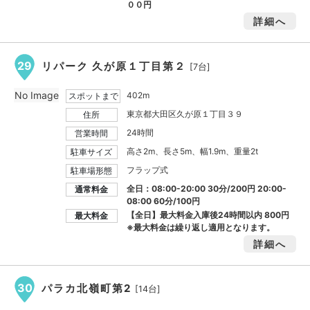
００円
詳細へ
29
リパーク 久が原１丁目第２
[7台]
No Image
402m
スポットまで
東京都大田区久が原１丁目３９
住所
24時間
営業時間
高さ2m、長さ5m、幅1.9m、重量2t
駐車サイズ
フラップ式
駐車場形態
全日：08:00-20:00 30分/200円 20:00-
通常料金
08:00 60分/100円
【全日】最大料金入庫後24時間以内
800円
最大料金
※最大料金は繰り返し適用となります。
詳細へ
30
パラカ北嶺町第2
[14台]