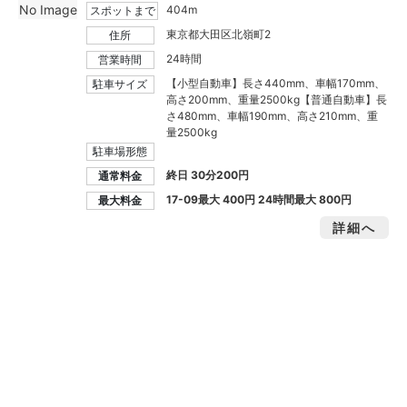
No Image
404m
スポットまで
東京都大田区北嶺町2
住所
24時間
営業時間
【小型自動車】長さ440mm、車幅170mm、
駐車サイズ
高さ200mm、重量2500kg【普通自動車】長
さ480mm、車幅190mm、高さ210mm、重
量2500kg
駐車場形態
終日 30分200円
通常料金
17-09最大
400円
24時間最大
800円
最大料金
詳細へ