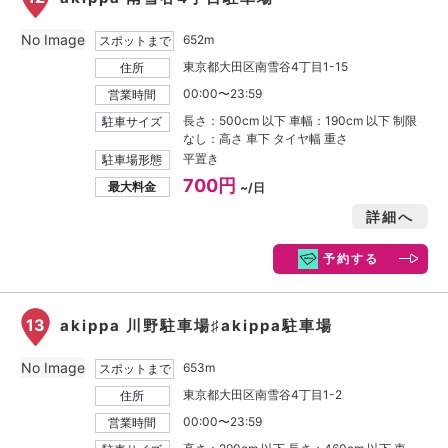
No Image
652m
スポットまで
東京都大田区南雪谷4丁目1-15
住所
00:00〜23:59
営業時間
長さ：500cm 以下 車幅：190cm 以下 制限
駐車サイズ
なし：高さ 車下 タイヤ幅 重さ
平置き
駐車場形態
700円
最大料金
~/日
詳細へ
予約する
13
akippa 川野駐車場♯akippa駐車場
No Image
653m
スポットまで
東京都大田区南雪谷4丁目1-2
住所
00:00〜23:59
営業時間