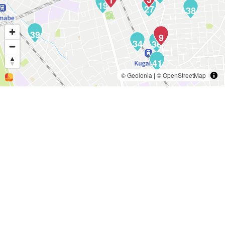
1
19
27
38
39
9
34
36
41