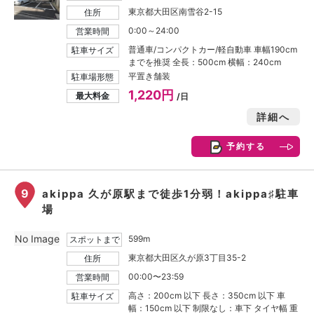
東京都大田区南雪谷2-15
住所
0:00～24:00
営業時間
普通車/コンパクトカー/軽自動車 車幅190cm
駐車サイズ
までを推奨 全長：500cm 横幅：240cm
平置き舗装
駐車場形態
1,220円
最大料金
/日
詳細へ
予約する
9
akippa 久が原駅まで徒歩1分弱！akippa♯駐車
場
No Image
599m
スポットまで
東京都大田区久が原3丁目35-2
住所
00:00〜23:59
営業時間
高さ：200cm 以下 長さ：350cm 以下 車
駐車サイズ
幅：150cm 以下 制限なし：車下 タイヤ幅 重