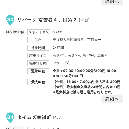
詳細へ
33
リパーク 南雪谷４丁目第２
[13台]
No Image
533m
スポットまで
東京都大田区南雪谷４丁目６ー１
住所
24時間
営業時間
高さ2m、長さ5m、幅1.9m、重量2t
駐車サイズ
フラップ式
駐車場形態
全日：07:00-19:00 20分/200円 19:00-
通常料金
07:00 60分/100円
【全日】19:00～7:00以内 最大料金
300円
最大料金
【全日】最大料金入庫後24時間以内
800円
※最大料金は繰り返し適用となります。
詳細へ
34
タイムズ東嶺町
[6台]