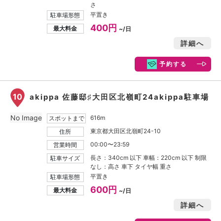
さ
平置き
駐車場形態
400円
最大料金
~/日
詳細へ
予約する
10
akippa 佐藤邸♯大田区北嶺町24akippa駐車場
No Image
616m
スポットまで
東京都大田区北嶺町24-10
住所
00:00〜23:59
営業時間
長さ：340cm 以下 車幅：220cm 以下 制限
駐車サイズ
なし：高さ 車下 タイヤ幅 重さ
平置き
駐車場形態
600円
最大料金
~/日
詳細へ