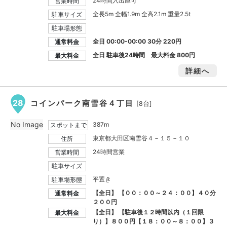
24時間入出庫可
営業時間
全長5m 全幅1.9m 全高2.1m 重量2.5t
駐車サイズ
駐車場形態
全日 00:00-00:00 30分 220円
通常料金
全日 駐車後24時間 最大料金
800円
最大料金
詳細へ
28
コインパーク南雪谷４丁目
[8台]
No Image
387m
スポットまで
東京都大田区南雪谷４－１５－１０
住所
24時間営業
営業時間
駐車サイズ
平置き
駐車場形態
【全日】 【００：００～２４：００】４０分
通常料金
２００円
【全日】 【駐車後１２時間以内（１回限
最大料金
り）】８００円【１８：００～８：００】３