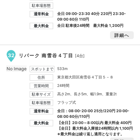
駐車場形態
全日 09:00-23:30 40分 220円 23:30-
通常料金
09:00 60分 110円
全日 駐車後24時間 最大料金
1,200円
最大料金
詳細へ
32
リパーク 南雪谷４丁目
[4台]
No Image
533m
スポットまで
東京都大田区南雪谷４丁目５－８
住所
24時間
営業時間
高さ2m、長さ5m、幅1.9m、重量2t
駐車サイズ
フラップ式
駐車場形態
全日：08:00-20:00 25分/220円 20:00-
通常料金
08:00 60分/110円
【全日】20:00～8:00以内 最大料金
400円
最大料金
【全日】最大料金入庫後24時間以内
1,100円
※最大料金は繰り返し適用となります。