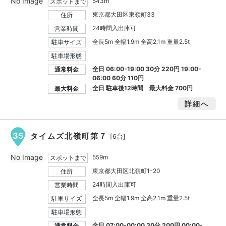
No Image
543m
スポットまで
東京都大田区東嶺町33
住所
24時間入出庫可
営業時間
全長5m 全幅1.9m 全高2.1m 重量2.5t
駐車サイズ
駐車場形態
全日 06:00-19:00 30分 220円 19:00-
通常料金
06:00 60分 110円
全日 駐車後12時間 最大料金
700円
最大料金
詳細へ
35
タイムズ北嶺町第７
[6台]
No Image
559m
スポットまで
東京都大田区北嶺町1-20
住所
24時間入出庫可
営業時間
全長5m 全幅1.9m 全高2.1m 重量2.5t
駐車サイズ
駐車場形態
全日 07:00-00:00 30分 200円 00:00-
通常料金