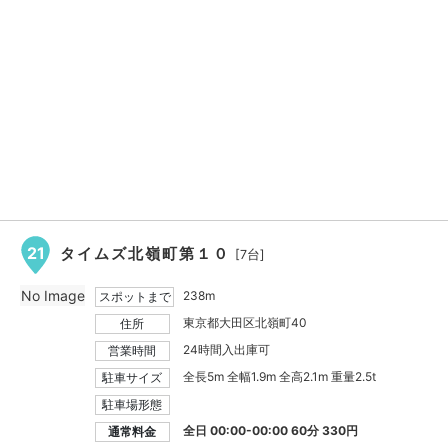
21
タイムズ北嶺町第１０
[7台]
No Image
238m
スポットまで
東京都大田区北嶺町40
住所
24時間入出庫可
営業時間
全長5m 全幅1.9m 全高2.1m 重量2.5t
駐車サイズ
駐車場形態
全日 00:00-00:00 60分 330円
通常料金