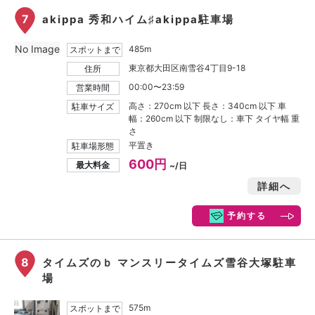
7
akippa 秀和ハイム♯akippa駐車場
No Image
485m
スポットまで
東京都大田区南雪谷4丁目9-18
住所
00:00〜23:59
営業時間
高さ：270cm 以下 長さ：340cm 以下 車
駐車サイズ
幅：260cm 以下 制限なし：車下 タイヤ幅 重
さ
平置き
駐車場形態
600円
最大料金
~/日
詳細へ
予約する
8
タイムズのｂ マンスリータイムズ雪谷大塚駐車
場
575m
スポットまで