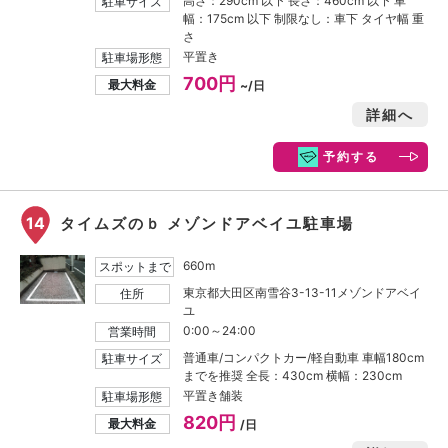
高さ：290cm 以下 長さ：460cm 以下 車
駐車サイズ
幅：175cm 以下 制限なし：車下 タイヤ幅 重
さ
平置き
駐車場形態
700円
最大料金
~/日
詳細へ
予約する
14
タイムズのｂ メゾンドアベイユ駐車場
660m
スポットまで
東京都大田区南雪谷3-13-11メゾンドアベイ
住所
ユ
0:00～24:00
営業時間
普通車/コンパクトカー/軽自動車 車幅180cm
駐車サイズ
までを推奨 全長：430cm 横幅：230cm
平置き舗装
駐車場形態
820円
最大料金
/日