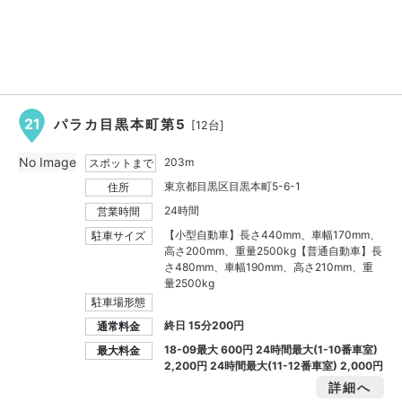
21
パラカ目黒本町第5
[12台]
No Image
203m
スポットまで
東京都目黒区目黒本町5-6-1
住所
24時間
営業時間
【小型自動車】長さ440mm、車幅170mm、
駐車サイズ
高さ200mm、重量2500kg【普通自動車】長
さ480mm、車幅190mm、高さ210mm、重
量2500kg
駐車場形態
終日 15分200円
通常料金
18-09最大
600円
24時間最大(1-10番車室)
最大料金
2,200円
24時間最大(11-12番車室)
2,000円
詳細へ