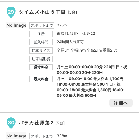
29
タイムズ小山６丁目
[3台]
No Image
325m
スポットまで
東京都品川区小山6-22
住所
24時間入出庫可
営業時間
全長5m 全幅1.9m 全高2.1m 重量2.5t
駐車サイズ
駐車場形態
月〜土 00:00-00:00 20分 220円 日・祝
通常料金
00:00-00:00 20分 220円
月〜土 09:00-18:00 最大料金
1,700円
最大料金
18:00-09:00 最大料金
500円
日・祝
09:00-18:00 最大料金
1,300円
18:00-
09:00 最大料金
500円
詳細へ
30
パラカ荏原第2
[5台]
No Image
338m
スポットまで