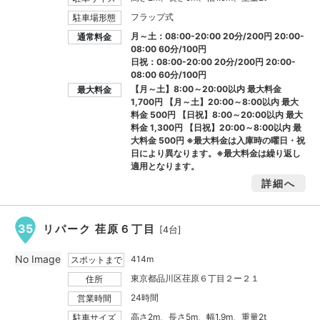
フラップ式
駐車場形態
月～土：08:00-20:00 20分/200円 20:00-
通常料金
08:00 60分/100円
日祝：08:00-20:00 20分/200円 20:00-
08:00 60分/100円
【月～土】8:00～20:00以内 最大料金
最大料金
1,700円
【月～土】20:00～8:00以内 最大
料金
500円
【日祝】8:00～20:00以内 最大
料金
1,300円
【日祝】20:00～8:00以内 最
大料金
500円
※最大料金は入庫時の曜日・祝
日により異なります。※最大料金は繰り返し
適用となります。
詳細へ
35
リパーク 荏原６丁目
[4台]
No Image
414m
スポットまで
東京都品川区荏原６丁目２ー２１
住所
24時間
営業時間
高さ2m、長さ5m、幅1.9m、重量2t
駐車サイズ