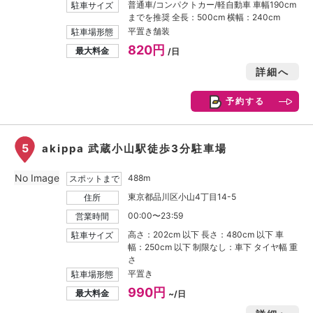
普通車/コンパクトカー/軽自動車 車幅190cm
駐車サイズ
までを推奨 全長：500cm 横幅：240cm
平置き舗装
駐車場形態
820円
最大料金
/日
詳細へ
予約する
5
akippa 武蔵小山駅徒歩3分駐車場
No Image
488m
スポットまで
東京都品川区小山4丁目14-5
住所
00:00〜23:59
営業時間
高さ：202cm 以下 長さ：480cm 以下 車
駐車サイズ
幅：250cm 以下 制限なし：車下 タイヤ幅 重
さ
平置き
駐車場形態
990円
最大料金
~/日