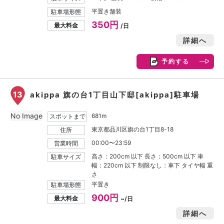
平置き舗装
駐車場形態
350円
最大料金
/日
詳細へ
予約する
13
akippa 旗の台1丁目山下邸[akippa]駐車場
No Image
681m
スポットまで
東京都品川区旗の台1丁目8-18
住所
00:00〜23:59
営業時間
高さ：200cm 以下 長さ：500cm 以下 車
駐車サイズ
幅：220cm 以下 制限なし：車下 タイヤ幅 重
さ
平置き
駐車場形態
900円
最大料金
~/日
詳細へ