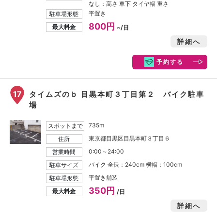
なし：高さ 車下 タイヤ幅 重さ
平置き
駐車場形態
800円
最大料金
~/日
詳細へ
予約する
17
タイムズのｂ 目黒本町３丁目第２ バイク駐車
場
735m
スポットまで
東京都目黒区目黒本町３丁目６
住所
0:00～24:00
営業時間
バイク 全長：240cm 横幅：100cm
駐車サイズ
平置き舗装
駐車場形態
350円
最大料金
/日
詳細へ