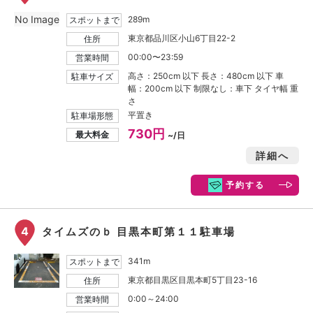
No Image
289m
スポットまで
東京都品川区小山6丁目22-2
住所
00:00〜23:59
営業時間
高さ：250cm 以下 長さ：480cm 以下 車
駐車サイズ
幅：200cm 以下 制限なし：車下 タイヤ幅 重
さ
平置き
駐車場形態
730円
最大料金
~/日
詳細へ
予約する
4
タイムズのｂ 目黒本町第１１駐車場
341m
スポットまで
東京都目黒区目黒本町5丁目23-16
住所
0:00～24:00
営業時間