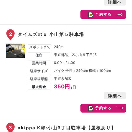
詳細へ
予約する
2
タイムズのｂ 小山第５駐車場
249m
スポットまで
東京都品川区小山５丁目15
住所
0:00～24:00
営業時間
バイク 全長：240cm 横幅：100cm
駐車サイズ
平置き舗装
駐車場形態
350円
最大料金
/日
詳細へ
予約する
3
akippa K邸:小山6丁目駐車場【屋根あり】