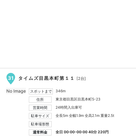
31
タイムズ目黒本町第１１
[2台]
No Image
346m
スポットまで
東京都目黒区目黒本町5-23
住所
24時間入出庫可
営業時間
全長5m 全幅1.9m 全高2.1m 重量2.5t
駐車サイズ
駐車場形態
全日 00:00-00:00 40分 220円
通常料金