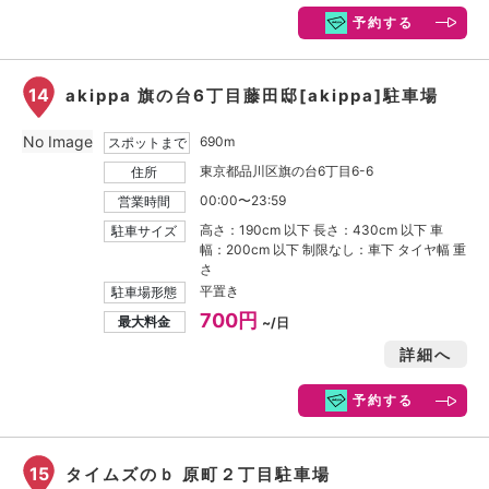
予約する
14
akippa 旗の台6丁目藤田邸[akippa]駐車場
No Image
690m
スポットまで
東京都品川区旗の台6丁目6-6
住所
00:00〜23:59
営業時間
高さ：190cm 以下 長さ：430cm 以下 車
駐車サイズ
幅：200cm 以下 制限なし：車下 タイヤ幅 重
さ
平置き
駐車場形態
700円
最大料金
~/日
詳細へ
予約する
15
タイムズのｂ 原町２丁目駐車場