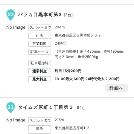
22
パラカ目黒本町第3
[3台]
No Image
204m
スポットまで
東京都目黒区目黒本町5-6-2
住所
24時間
営業時間
【普通自動車】長さ480mm、車幅190mm、
駐車サイズ
高さ210mm、重量2500kg
駐車場形態
終日 15分200円
通常料金
18-09最大
600円
24時間最大
2,200円
最大料金
詳細へ
23
タイムズ原町１丁目第３
[8台]
No Image
215m
スポットまで
東京都目黒区原町1-3
住所