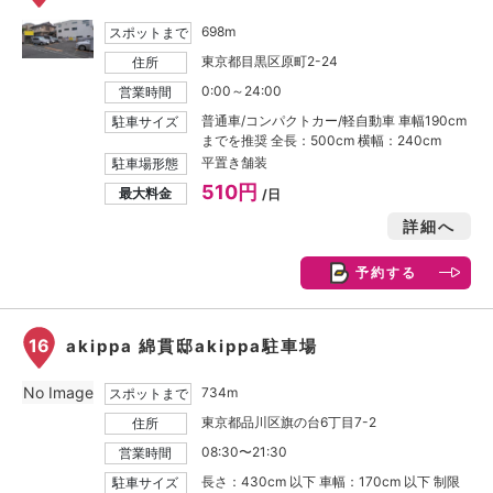
698m
スポットまで
東京都目黒区原町2-24
住所
0:00～24:00
営業時間
普通車/コンパクトカー/軽自動車 車幅190cm
駐車サイズ
までを推奨 全長：500cm 横幅：240cm
平置き舗装
駐車場形態
510円
最大料金
/日
詳細へ
予約する
16
akippa 綿貫邸akippa駐車場
No Image
734m
スポットまで
東京都品川区旗の台6丁目7-2
住所
08:30〜21:30
営業時間
長さ：430cm 以下 車幅：170cm 以下 制限
駐車サイズ