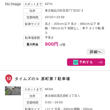
No Image
627m
スポットまで
東京都品川区荏原7丁目20-3
住所
00:00〜23:59
営業時間
高さ：200cm 以下 長さ：460cm 以下 車
駐車サイズ
幅：180cm 以下 制限なし：車下 タイヤ幅 重
さ
平置き
駐車場形態
900円
最大料金
~/日
詳細へ
予約する
12
タイムズのｂ 原町第７駐車場
643m
スポットまで
東京都目黒区原町２丁目１
住所
0:00～24:00
営業時間
バイク 全長：240cm 横幅：100cm
駐車サイズ