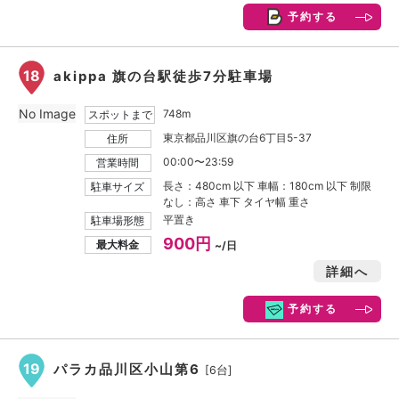
予約する
18
akippa 旗の台駅徒歩7分駐車場
No Image
748m
スポットまで
東京都品川区旗の台6丁目5-37
住所
00:00〜23:59
営業時間
長さ：480cm 以下 車幅：180cm 以下 制限
駐車サイズ
なし：高さ 車下 タイヤ幅 重さ
平置き
駐車場形態
900円
最大料金
~/日
詳細へ
予約する
19
パラカ品川区小山第6
[6台]