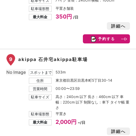
バイク 全長：240cm 横幅：100cm
駐車サイズ
平置き舗装
駐車場形態
350円
最大料金
/日
詳細へ
予約する
9
akippa 石井宅akippa駐車場
No Image
533m
スポットまで
東京都目黒区目黒本町5丁目30-14
住所
00:00〜23:59
営業時間
高さ：240cm 以下 長さ：460cm 以下 車
駐車サイズ
幅：220cm 以下 制限なし：車下 タイヤ幅 重
さ
平置き
駐車場形態
2,000円
最大料金
~/日
詳細へ