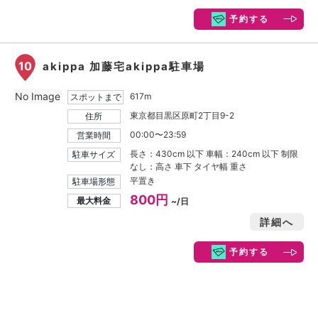
予約する
10
akippa 加藤宅akippa駐車場
No Image
617m
スポットまで
東京都目黒区原町2丁目9-2
住所
00:00〜23:59
営業時間
長さ：430cm 以下 車幅：240cm 以下 制限
駐車サイズ
なし：高さ 車下 タイヤ幅 重さ
平置き
駐車場形態
800円
最大料金
~/日
詳細へ
予約する