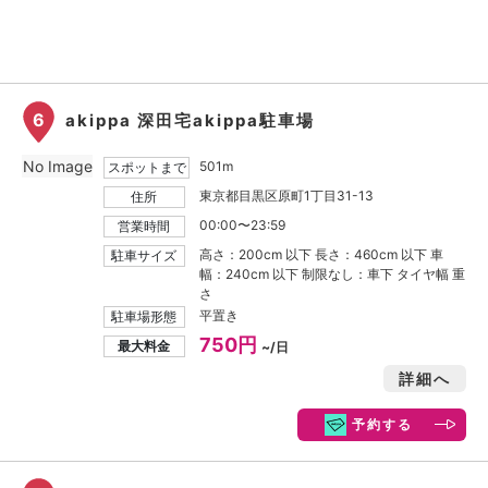
6
akippa 深田宅akippa駐車場
No Image
501m
スポットまで
東京都目黒区原町1丁目31-13
住所
00:00〜23:59
営業時間
高さ：200cm 以下 長さ：460cm 以下 車
駐車サイズ
幅：240cm 以下 制限なし：車下 タイヤ幅 重
さ
平置き
駐車場形態
750円
最大料金
~/日
詳細へ
予約する