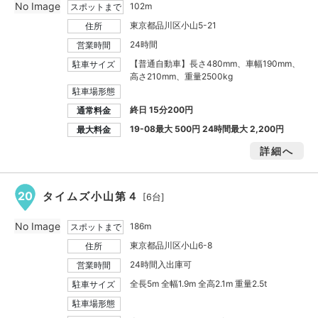
No Image
102m
スポットまで
東京都品川区小山5-21
住所
24時間
営業時間
【普通自動車】長さ480mm、車幅190mm、
駐車サイズ
高さ210mm、重量2500kg
駐車場形態
終日 15分200円
通常料金
19-08最大
500円
24時間最大
2,200円
最大料金
詳細へ
20
タイムズ小山第４
[6台]
No Image
186m
スポットまで
東京都品川区小山6-8
住所
24時間入出庫可
営業時間
全長5m 全幅1.9m 全高2.1m 重量2.5t
駐車サイズ
駐車場形態