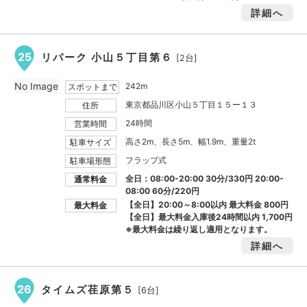
詳細へ
25
リパーク 小山５丁目第６
[2台]
No Image
242m
スポットまで
東京都品川区小山５丁目１５ー１３
住所
24時間
営業時間
高さ2m、長さ5m、幅1.9m、重量2t
駐車サイズ
フラップ式
駐車場形態
全日：08:00-20:00 30分/330円 20:00-
通常料金
08:00 60分/220円
【全日】20:00～8:00以内 最大料金
800円
最大料金
【全日】最大料金入庫後24時間以内
1,700円
※最大料金は繰り返し適用となります。
詳細へ
26
タイムズ荏原第５
[6台]