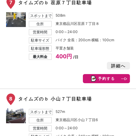
7
タイムズのｂ 荏原７丁目駐車場
508m
スポットまで
東京都品川区荏原７丁目８
住所
0:00～24:00
営業時間
バイク 全長：200cm 横幅：100cm
駐車サイズ
平置き舗装
駐車場形態
400円
最大料金
/日
詳細へ
予約する
8
タイムズのｂ 小山７丁目駐車場
527m
スポットまで
東京都品川区小山７丁目6
住所
0:00～24:00
営業時間