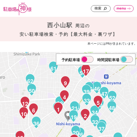
検索
menu
西小山駅
周辺の
安い駐車場検索・予約【最大料金・裏ワザ】
本ページにはPRが含まれています。
予約駐車場
時間貸駐車場
61
17
58
54
62
9
46
45
50
39
47
31
4
52
33
5
42
28
12
49
40
48
21
22
24
23
1
6
34
10
2
25
27
19
32
36
38
37
20
26