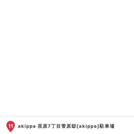
11
akippa 荏原7丁目菅原邸[akippa]駐車場