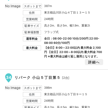
No Image
387m
スポットまで
東京都品川区小山４丁目１３ー１５
住所
24時間
営業時間
高さ2m、長さ5m、幅1.9m、重量2t
駐車サイズ
フラップ式
駐車場形態
全日：08:00-22:00 10分/200円 22:00-
通常料金
08:00 60分/100円
【全日】8:00～22:00以内 最大料金
2,100
最大料金
円
【全日】22:00～8:00以内 最大料金
700
円
※最大料金は繰り返し適用となります。
詳細へ
34
リパーク 小山５丁目第５
[2台]
No Image
386m
スポットまで
東京都品川区小山５丁目９ー１５
住所
24時間
営業時間
高さ2m、長さ5m、幅1.9m、重量2t
駐車サイズ