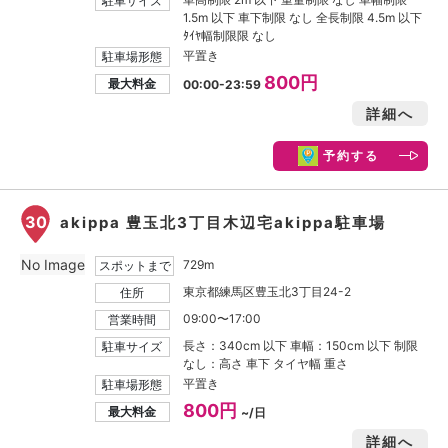
駐車サイズ
1.5m 以下 車下制限 なし 全長制限 4.5m 以下
ﾀｲﾔ幅制限限 なし
平置き
駐車場形態
800円
最大料金
00:00-23:59
詳細へ
予約する
30
akippa 豊玉北3丁目木辺宅akippa駐車場
No Image
729m
スポットまで
東京都練馬区豊玉北3丁目24-2
住所
09:00〜17:00
営業時間
長さ：340cm 以下 車幅：150cm 以下 制限
駐車サイズ
なし：高さ 車下 タイヤ幅 重さ
平置き
駐車場形態
800円
最大料金
~/日
詳細へ