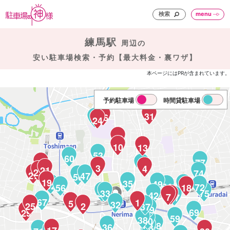
検索
menu
練馬駅
周辺の
安い駐車場検索・予約【最大料金・裏ワザ】
本ページにはPRが含まれています。
予約駐車場
時間貸駐車場
31
26
73
24
16
10
13
53
60
77
23
51
3
4
21
22
74
27
47
50
19
35
49
62
64
54
72
56
18
34
33
75
42
9
7
57
67
1
5
32
25
2
37
39
76
69
29
59
38
40
41
48
36
43