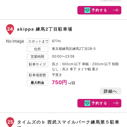
予約する
24
akippa 練馬2丁目駐車場
No Image
677m
スポットまで
東京都練馬区練馬2丁目28-5
住所
00:00〜23:59
営業時間
長さ：500cm 以下 車幅：230cm 以下 制限
駐車サイズ
なし：高さ 車下 タイヤ幅 重さ
平置き
駐車場形態
750円
最大料金
~/日
詳細へ
予約する
25
タイムズのｂ 西武スマイルパーク練馬第５駐車