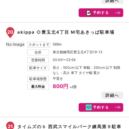
詳細へ
予約する
20
akippa ◇豊玉北4丁目 M宅あきっぱ駐車場
No Image
589m
スポットまで
東京都練馬区豊玉北4丁目19-13
住所
00:00〜23:59
営業時間
長さ：500cm 以下 車幅：250cm 以下 制限
駐車サイズ
なし：高さ 車下 タイヤ幅 重さ
平置き
駐車場形態
800円
最大料金
~/日
詳細へ
予約する
21
タイムズのｂ 西武スマイルパーク練馬第９駐車