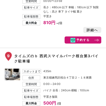
00:00〜23:59
営業時間
長さ：480cm 以下 車幅：180cm 以下 制限
駐車サイズ
なし：高さ 車下 タイヤ幅 重さ
平置き
駐車場形態
810円
最大料金
~/日
詳細へ
予約する
9
タイムズのｂ 西武スマイルパーク桜台第3バイ
ク駐車場
435m
スポットまで
東京都練馬区桜台４丁目２－１８東隣
住所
0:00～24:00
営業時間
バイク 全長：240cm 横幅：100cm
駐車サイズ
平置き舗装
駐車場形態
500円
最大料金
/日