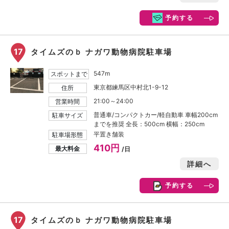
予約する
17
タイムズのｂ ナガワ動物病院駐車場
547m
スポットまで
東京都練馬区中村北1-9-12
住所
21:00～24:00
営業時間
普通車/コンパクトカー/軽自動車 車幅200cm
駐車サイズ
までを推奨 全長：500cm 横幅：250cm
平置き舗装
駐車場形態
410円
最大料金
/日
詳細へ
予約する
17
タイムズのｂ ナガワ動物病院駐車場