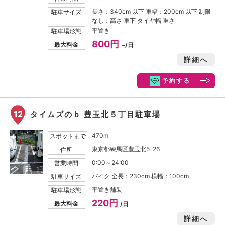
長さ：340cm 以下 車幅：200cm 以下 制限
駐車サイズ
なし：高さ 車下 タイヤ幅 重さ
平置き
駐車場形態
800円
最大料金
~/日
詳細へ
予約する
12
タイムズのｂ 豊玉北５丁目駐車場
470m
スポットまで
東京都練馬区豊玉北5-26
住所
0:00～24:00
営業時間
バイク 全長：230cm 横幅：100cm
駐車サイズ
平置き舗装
駐車場形態
220円
最大料金
/日
詳細へ