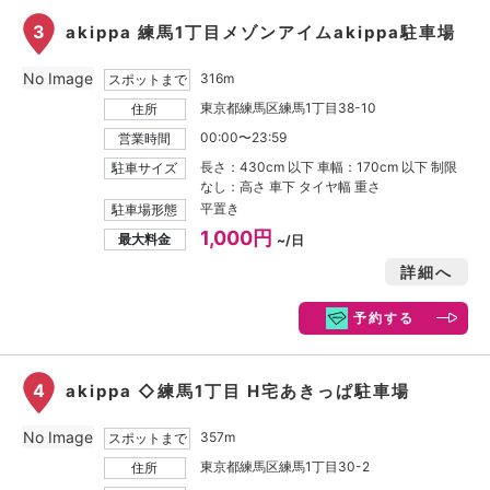
3
akippa 練馬1丁目メゾンアイムakippa駐車場
No Image
316m
スポットまで
東京都練馬区練馬1丁目38-10
住所
00:00〜23:59
営業時間
長さ：430cm 以下 車幅：170cm 以下 制限
駐車サイズ
なし：高さ 車下 タイヤ幅 重さ
平置き
駐車場形態
1,000円
最大料金
~/日
詳細へ
予約する
4
akippa ◇練馬1丁目 H宅あきっぱ駐車場
No Image
357m
スポットまで
東京都練馬区練馬1丁目30-2
住所