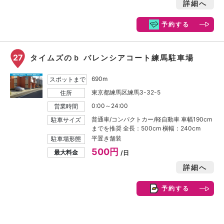
詳細へ
予約する
27
タイムズのｂ バレンシアコート練馬駐車場
690m
スポットまで
東京都練馬区練馬3-32-5
住所
0:00～24:00
営業時間
普通車/コンパクトカー/軽自動車 車幅190cm
駐車サイズ
までを推奨 全長：500cm 横幅：240cm
平置き舗装
駐車場形態
500円
最大料金
/日
詳細へ
予約する