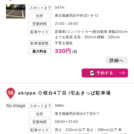
547m
スポットまで
東京都練馬区中村北1-9-12
住所
21:00～24:00
営業時間
普通車/コンパクトカー/軽自動車 車幅200cm
駐車サイズ
までを推奨 全長：500cm 横幅：250cm
平置き舗装
駐車場形態
330円
最大料金
/日
詳細へ
予約する
18
akippa ◇桜台4丁目 i宅あきっぱ駐車場
No Image
566m
スポットまで
東京都練馬区桜台4丁目9-7
住所
08:00〜21:00
営業時間
高さ：230cm 以下 長さ：390cm 以下 車
駐車サイズ