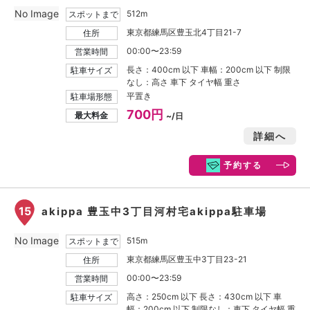
No Image
512m
スポットまで
東京都練馬区豊玉北4丁目21-7
住所
00:00〜23:59
営業時間
長さ：400cm 以下 車幅：200cm 以下 制限
駐車サイズ
なし：高さ 車下 タイヤ幅 重さ
平置き
駐車場形態
700円
最大料金
~/日
詳細へ
予約する
15
akippa 豊玉中3丁目河村宅akippa駐車場
No Image
515m
スポットまで
東京都練馬区豊玉中3丁目23-21
住所
00:00〜23:59
営業時間
高さ：250cm 以下 長さ：430cm 以下 車
駐車サイズ
幅：200cm 以下 制限なし：車下 タイヤ幅 重