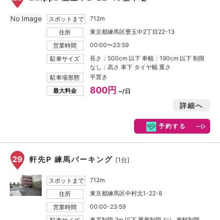
No Image
712m
スポットまで
東京都練馬区豊玉中2丁目22-13
住所
00:00〜23:59
営業時間
長さ：500cm 以下 車幅：190cm 以下 制限
駐車サイズ
なし：高さ 車下 タイヤ幅 重さ
平置き
駐車場形態
800円
最大料金
~/日
詳細へ
予約する
29
軒先P 練馬パーキング
[1台]
712m
スポットまで
東京都練馬区中村北1-22-8
住所
00:00-23:59
営業時間
車高制限 2m 以下 重量制限 なし 車幅制限