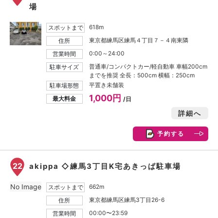
場
618m
スポットまで
東京都練馬区練馬４丁目７－４南東隣
住所
0:00～24:00
営業時間
普通車/コンパクトカー/軽自動車 車幅200cm
駐車サイズ
までを推奨 全長：500cm 横幅：250cm
平置き未舗装
駐車場形態
1,000円
最大料金
/日
詳細へ
予約する
22
akippa ◇練馬3丁目K宅あきっぱ駐車場
No Image
662m
スポットまで
東京都練馬区練馬3丁目26-6
住所
00:00〜23:59
営業時間