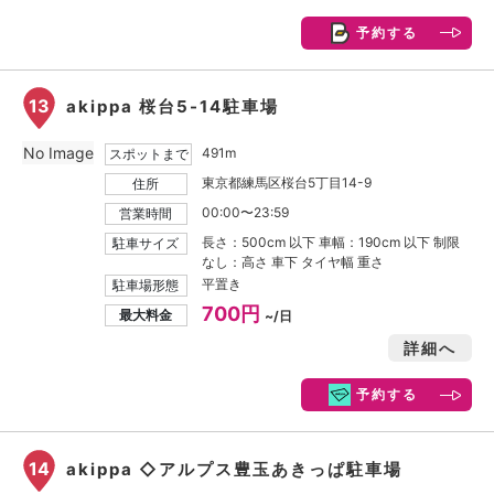
予約する
13
akippa 桜台5-14駐車場
No Image
491m
スポットまで
東京都練馬区桜台5丁目14-9
住所
00:00〜23:59
営業時間
長さ：500cm 以下 車幅：190cm 以下 制限
駐車サイズ
なし：高さ 車下 タイヤ幅 重さ
平置き
駐車場形態
700円
最大料金
~/日
詳細へ
予約する
14
akippa ◇アルプス豊玉あきっぱ駐車場