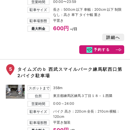
00:00〜23:59
営業時間
長さ：500cm 以下 車幅：200cm 以下 制限
駐車サイズ
なし：高さ 車下 タイヤ幅 重さ
平置き
駐車場形態
600円
最大料金
~/日
詳細へ
予約する
5
タイムズのｂ 西武スマイルパーク練馬駅西口第
2バイク駐車場
358m
スポットまで
東京都練馬区練馬３丁目１８－１西隣
住所
0:00～24:00
営業時間
バイク 高さ：220cm 全長：210cm 横幅：
駐車サイズ
120cm
平置き舗装
駐車場形態