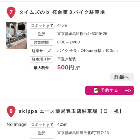
7
タイムズのｂ 桜台第３バイク駐車場
415m
スポットまで
東京都練馬区桜台4-6009-25
住所
0:00～24:00
営業時間
バイク 全長：240cm 横幅：100cm
駐車サイズ
平置き舗装
駐車場形態
500円
最大料金
/日
詳細へ
予約する
8
akippa エース薬局豊玉店駐車場【日・祝】
No Image
425m
スポットまで
東京都練馬区豊玉北6丁目7-13
住所