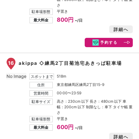
さ
平置き
駐車場形態
800円
最大料金
~/日
詳細へ
予約する
16
akippa ◇練馬2丁目菊池宅あきっぱ駐車場
No Image
518m
スポットまで
東京都練馬区練馬2丁目15-9
住所
00:00〜23:59
営業時間
高さ：230cm 以下 長さ：480cm 以下 車
駐車サイズ
幅：200cm 以下 制限なし：車下 タイヤ幅 重
さ
平置き
駐車場形態
600円
最大料金
~/日
詳細へ