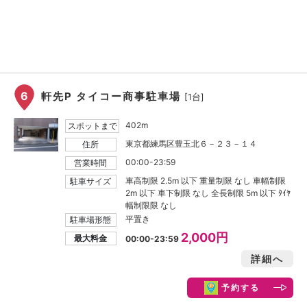
6
軒先P タイコー商事駐車場
[1台]
402m
スポットまで
東京都練馬区豊玉北６－２３－１４
住所
00:00-23:59
営業時間
車高制限 2.5m 以下 重量制限 なし 車幅制限
駐車サイズ
2m 以下 車下制限 なし 全長制限 5m 以下 ﾀｲﾔ
幅制限限 なし
平置き
駐車場形態
2,000円
最大料金
00:00-23:59
詳細へ
予約する