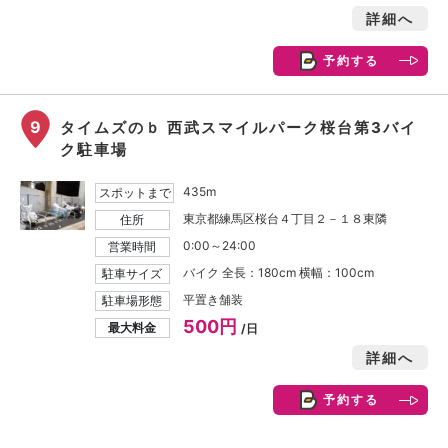
詳細へ
予約する
9
タイムズのｂ 西武スマイルパーク桜台第3バイ
ク駐車場
435m
スポットまで
東京都練馬区桜台４丁目２－１８東隣
住所
0:00～24:00
営業時間
バイク 全長：180cm 横幅：100cm
駐車サイズ
平置き舗装
駐車場形態
500円
最大料金
/日
詳細へ
予約する