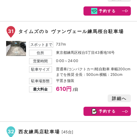
予約する
31
タイムズのｂ ヴァンヴェール練馬桜台駐車場
737m
スポットまで
東京都練馬区桜台5丁目43番地16号
住所
0:00～24:00
営業時間
普通車/コンパクトカー/軽自動車 車幅200cm
駐車サイズ
までを推奨 全長：500cm 横幅：250cm
平置き舗装
駐車場形態
610円
最大料金
/日
詳細へ
予約する
32
西友練馬店駐車場
[45台]