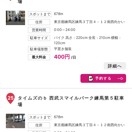
場
678m
スポットまで
東京都練馬区練馬３丁目４－１２南西向かい
住所
0:00～24:00
営業時間
バイク 高さ：220cm 全長：210cm 横幅：
駐車サイズ
120cm
平置き舗装
駐車場形態
400円
最大料金
/日
詳細へ
予約する
25
タイムズのｂ 西武スマイルパーク練馬第５駐車
場
678m
スポットまで
東京都練馬区練馬３丁目４－１２南西向かい
住所