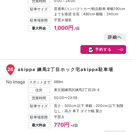
0:00～24:00
営業時間
普通車/コンパクトカー/軽自動車 車幅190cm
駐車サイズ
までを推奨 全長：480cm 横幅：240cm
平置き舗装
駐車場形態
1,000円
最大料金
/日
詳細へ
予約する
26
akippa 練馬2丁目ホック宅akippa駐車場
No Image
689m
スポットまで
東京都練馬区練馬2丁目28-4
住所
00:00〜23:59
営業時間
長さ：500cm 以下 車幅：200cm 以下 制限
駐車サイズ
なし：高さ 車下 タイヤ幅 重さ
平置き
駐車場形態
770円
最大料金
~/日