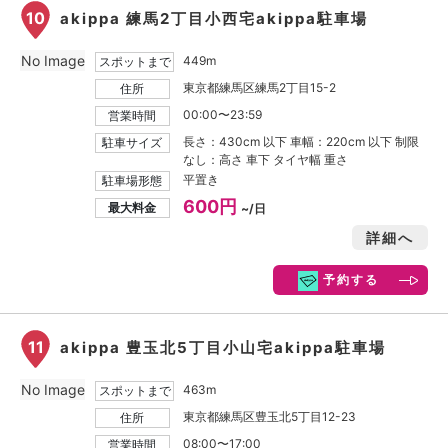
10
akippa 練馬2丁目小西宅akippa駐車場
No Image
449m
スポットまで
東京都練馬区練馬2丁目15-2
住所
00:00〜23:59
営業時間
長さ：430cm 以下 車幅：220cm 以下 制限
駐車サイズ
なし：高さ 車下 タイヤ幅 重さ
平置き
駐車場形態
600円
最大料金
~/日
詳細へ
予約する
11
akippa 豊玉北5丁目小山宅akippa駐車場
No Image
463m
スポットまで
東京都練馬区豊玉北5丁目12-23
住所
08:00〜17:00
営業時間