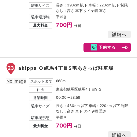
長さ：390cm 以下 車幅：220cm 以下 制限
駐車サイズ
なし：高さ 車下 タイヤ幅 重さ
平置き
駐車場形態
700円
最大料金
~/日
詳細へ
予約する
23
akippa ◇練馬4丁目S宅あきっぱ駐車場
No Image
668m
スポットまで
東京都練馬区練馬4丁目9-2
住所
00:00〜23:59
営業時間
長さ：430cm 以下 車幅：220cm 以下 制限
駐車サイズ
なし：高さ 車下 タイヤ幅 重さ
平置き
駐車場形態
700円
最大料金
~/日
詳細へ