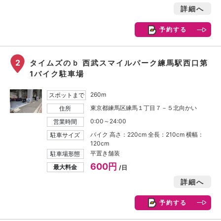
詳細へ
予約する
2
タイムズのｂ 西武スマイルパーク練馬駅西口第
1バイク駐車場
260m
スポットまで
東京都練馬区練馬１丁目７－５北向かい
住所
0:00～24:00
営業時間
バイク 高さ：220cm 全長：210cm 横幅：
駐車サイズ
120cm
平置き舗装
駐車場形態
600円
最大料金
/日
詳細へ
予約する