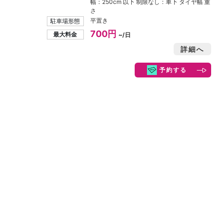
幅：250cm 以下 制限なし：車下 タイヤ幅 重
さ
平置き
駐車場形態
700円
最大料金
~/日
詳細へ
予約する