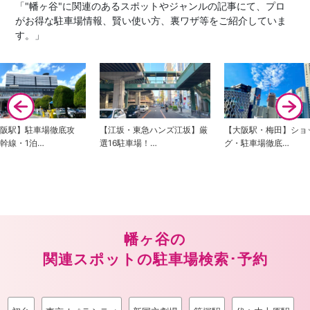
「"幡ヶ谷"に関連のあるスポットやジャンルの記事にて、プロ
がお得な駐車場情報、賢い使い方、裏ワザ等をご紹介していま
す。」
大阪駅】駐車場徹底攻
【江坂・東急ハンズ江坂】厳
【大阪駅・梅田】ショ
幹線・1泊…
選16駐車場！…
グ・駐車場徹底…
幡ヶ谷の
関連スポットの駐車場検索･予約