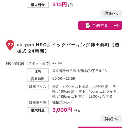
310円
最大料金
/日
詳細へ
予約する
22
akippa NPCクイックパーキング神田錦町【機
械式 24時間】
No Image
420m
スポットまで
東京都千代田区神田錦町2丁目4-13
住所
00:00〜23:59
営業時間
高さ：205cm 以下 長さ：530cm 以下 車
駐車サイズ
幅：190cm 以下 車下：10cm 以上 タイヤ
幅：189cm 以下 重さ：2300kg 以下 0
機械式(有人)
駐車場形態
3,000円
最大料金
~/日
詳細へ