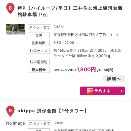
8
特P【ハイルーフ/平日】三井住友海上駿河台新
館駐車場
[5台]
333m
スポットまで
東京都千代田区神田駿河台３丁目１１−１
住所
6:30～22:00
営業時間
幅 195cm 長さ 530cm 高さ 205cm 地上高
駐車サイズ
9cm タイヤ幅 195cm 重さ 2,300kg
駐車場形態
1,800円
最大料金
6:30～22:00
/15.5時間
詳細へ
予約する
9
akippa 損保会館【1号タワー】
No Image
336m
スポットまで
東京都千代田区神田淡路町2丁目9番地