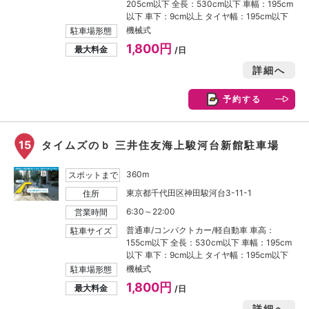
205cm以下 全長：530cm以下 車幅：195cm
以下 車下：9cm以上 タイヤ幅：195cm以下
機械式
駐車場形態
1,800円
最大料金
/日
詳細へ
予約する
15
タイムズのｂ 三井住友海上駿河台新館駐車場
360m
スポットまで
東京都千代田区神田駿河台3-11-1
住所
6:30～22:00
営業時間
普通車/コンパクトカー/軽自動車 車高：
駐車サイズ
155cm以下 全長：530cm以下 車幅：195cm
以下 車下：9cm以上 タイヤ幅：195cm以下
機械式
駐車場形態
1,800円
最大料金
/日
詳細へ