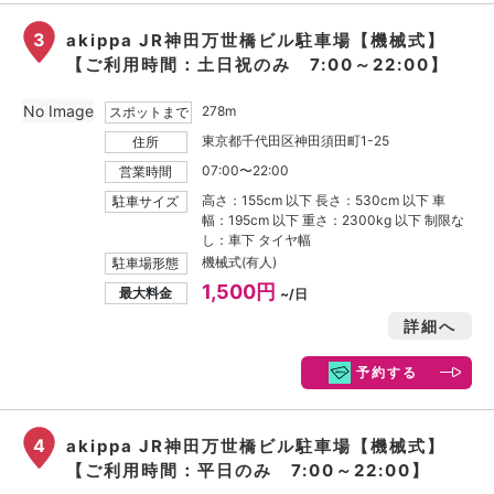
3
akippa JR神田万世橋ビル駐車場【機械式】
【ご利用時間：土日祝のみ 7:00～22:00】
No Image
278m
スポットまで
東京都千代田区神田須田町1-25
住所
07:00〜22:00
営業時間
高さ：155cm 以下 長さ：530cm 以下 車
駐車サイズ
幅：195cm 以下 重さ：2300kg 以下 制限な
し：車下 タイヤ幅
機械式(有人)
駐車場形態
1,500円
最大料金
~/日
詳細へ
予約する
4
akippa JR神田万世橋ビル駐車場【機械式】
【ご利用時間：平日のみ 7:00～22:00】