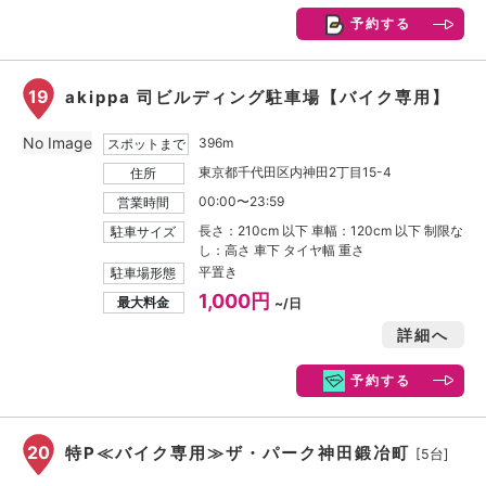
予約する
19
akippa 司ビルディング駐車場【バイク専用】
No Image
396m
スポットまで
東京都千代田区内神田2丁目15-4
住所
00:00〜23:59
営業時間
長さ：210cm 以下 車幅：120cm 以下 制限な
駐車サイズ
し：高さ 車下 タイヤ幅 重さ
平置き
駐車場形態
1,000円
最大料金
~/日
詳細へ
予約する
20
特P≪バイク専用≫ザ・パーク神田鍛冶町
[5台]