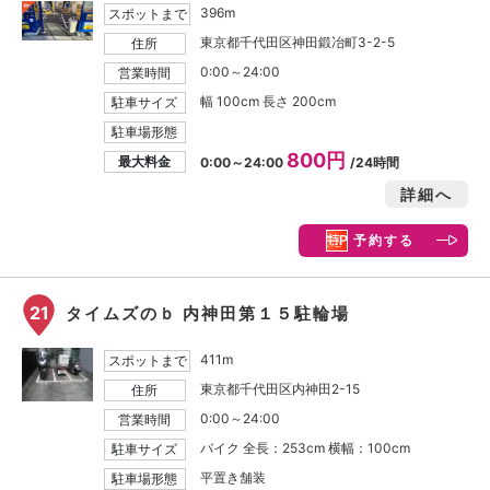
396m
スポットまで
東京都千代田区神田鍛冶町3-2-5
住所
0:00～24:00
営業時間
幅 100cm 長さ 200cm
駐車サイズ
駐車場形態
800円
最大料金
0:00～24:00
/24時間
詳細へ
予約する
21
タイムズのｂ 内神田第１５駐輪場
411m
スポットまで
東京都千代田区内神田2-15
住所
0:00～24:00
営業時間
バイク 全長：253cm 横幅：100cm
駐車サイズ
平置き舗装
駐車場形態