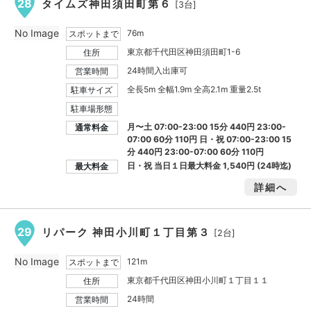
28
タイムズ神田須田町第６
[3台]
No Image
76m
スポットまで
東京都千代田区神田須田町1-6
住所
24時間入出庫可
営業時間
全長5m 全幅1.9m 全高2.1m 重量2.5t
駐車サイズ
駐車場形態
月〜土 07:00-23:00 15分 440円 23:00-
通常料金
07:00 60分 110円 日・祝 07:00-23:00 15
分 440円 23:00-07:00 60分 110円
日・祝 当日１日最大料金
1,540円
(24時迄)
最大料金
詳細へ
29
リパーク 神田小川町１丁目第３
[2台]
No Image
121m
スポットまで
東京都千代田区神田小川町１丁目１１
住所
24時間
営業時間