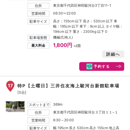
東京都千代田区神田駿河台3丁目11-1
住所
06:30〜22:00
営業時間
高さ：155cm 以下 長さ：530cm 以下 車
駐車サイズ
幅：195cm 以下 車下：9cm 以上 タイヤ幅：
194cm 以下 重さ：2300kg 以下 0
機械式(有人)
駐車場形態
1,800円
最大料金
~/日
詳細へ
予約する
17
特P【土曜日】三井住友海上駿河台新館駐車場
[5台]
369m
スポットまで
東京都千代田区神田駿河台３丁目１１−１
住所
6:30～20:00
営業時間
幅 195cm 長さ 530cm 高さ 155cm 地上高
駐車サイズ