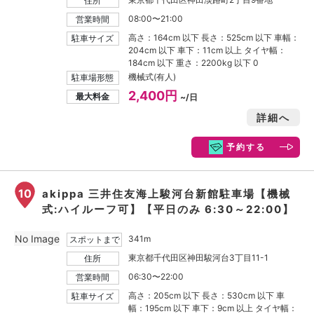
住所
08:00〜21:00
営業時間
高さ：164cm 以下 長さ：525cm 以下 車幅：
駐車サイズ
204cm 以下 車下：11cm 以上 タイヤ幅：
184cm 以下 重さ：2200kg 以下 0
機械式(有人)
駐車場形態
2,400円
最大料金
~/日
詳細へ
予約する
10
akippa 三井住友海上駿河台新館駐車場【機械
式:ハイルーフ可】【平日のみ 6:30～22:00】
No Image
341m
スポットまで
東京都千代田区神田駿河台3丁目11-1
住所
06:30〜22:00
営業時間
高さ：205cm 以下 長さ：530cm 以下 車
駐車サイズ
幅：195cm 以下 車下：9cm 以上 タイヤ幅：