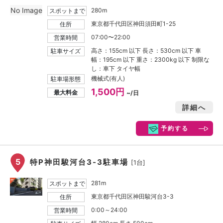
No Image
280m
スポットまで
東京都千代田区神田須田町1-25
住所
07:00〜22:00
営業時間
高さ：155cm 以下 長さ：530cm 以下 車
駐車サイズ
幅：195cm 以下 重さ：2300kg 以下 制限な
し：車下 タイヤ幅
機械式(有人)
駐車場形態
1,500円
最大料金
~/日
詳細へ
予約する
5
特P神田駿河台3-3駐車場
[1台]
281m
スポットまで
東京都千代田区神田駿河台3-3
住所
0:00～24:00
営業時間