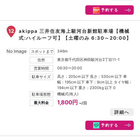
予約する
12
akippa 三井住友海上駿河台新館駐車場【機械
式:ハイルーフ可】【土曜のみ 6:30～20:00】
No Image
346m
スポットまで
東京都千代田区神田駿河台3丁目11-1
住所
06:30〜20:00
営業時間
高さ：205cm 以下 長さ：530cm 以下 車
駐車サイズ
幅：195cm 以下 車下：9cm 以上 タイヤ幅：
194cm 以下 重さ：2300kg 以下 0
機械式(有人)
駐車場形態
1,800円
最大料金
~/日
詳細へ
予約する