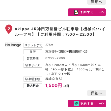
詳細へ
予約する
2
akippa JR神田万世橋ビル駐車場【機械式:ハイ
ルーフ可】【ご利用時間：7:00～22:00】
No Image
278m
スポットまで
東京都千代田区神田須田町1-25
住所
07:00〜22:00
営業時間
高さ：205cm 以下 長さ：530cm 以下 車
駐車サイズ
幅：195cm 以下 重さ：2300kg 以下 制限な
し：車下 タイヤ幅
機械式(有人)
駐車場形態
1,500円
最大料金
~/日
詳細へ
予約する