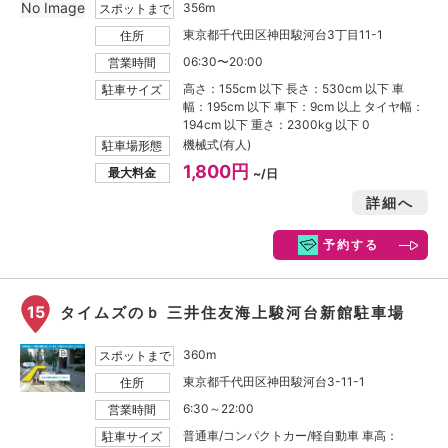
No Image
356m
スポットまで
東京都千代田区神田駿河台3丁目11-1
住所
06:30〜20:00
営業時間
高さ：155cm 以下 長さ：530cm 以下 車
駐車サイズ
幅：195cm 以下 車下：9cm 以上 タイヤ幅：
194cm 以下 重さ：2300kg 以下 0
機械式(有人)
駐車場形態
1,800円
最大料金
~/日
詳細へ
予約する
15
タイムズのｂ 三井住友海上駿河台新館駐車場
360m
スポットまで
東京都千代田区神田駿河台3-11-1
住所
6:30～22:00
営業時間
普通車/コンパクトカー/軽自動車 車高：
駐車サイズ