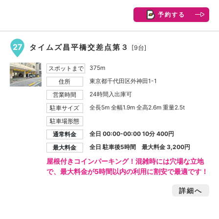
予約する
27
タイムズ昌平橋交差点第３
[9台]
375m
スポットまで
東京都千代田区外神田1-1
住所
24時間入出庫可
営業時間
全長5m 全幅1.9m 全高2.6m 重量2.5t
駐車サイズ
駐車場形態
全日 00:00-00:00 10分 400円
通常料金
全日 駐車後5時間 最大料金
3,200円
最大料金
屋根付きコインパーキング！混雑時には穴場な立地
で、最大料金が5時間以内の利用に割安で最適です！
詳細へ