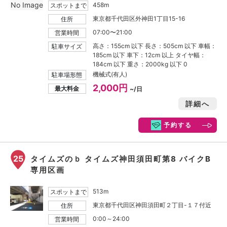
No Image
458m
スポットまで
東京都千代田区外神田1丁目15-16
住所
07:00〜21:00
営業時間
高さ：155cm 以下 長さ：505cm 以下 車幅：
駐車サイズ
185cm 以下 車下：12cm 以上 タイヤ幅：
184cm 以下 重さ：2000kg 以下 0
機械式(有人)
駐車場形態
2,000円
最大料金
~/日
詳細へ
予約する
25
タイムズのｂ タイムズ神田須田町第8 バイクB
専用区画
513m
スポットまで
東京都千代田区神田須田町２丁目-１７付近
住所
0:00～24:00
営業時間