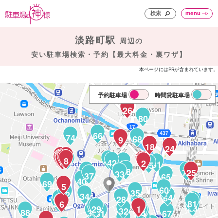
検索
menu
淡路町駅
周辺の
安い駐車場検索・予約【最大料金・裏ワザ】
本ページにはPRが含まれています。
予約駐車場
時間貸駐車場
91
26
80
66
74
68
9
27
18
24
17
11
14
15
10
16
13
8
59
43
12
4
42
3
46
2
61
55
38
41
78
25
82
33
37
65
40
69
5
60
35
52
34
64
28
56
84
57
81
7
6
44
83
30
29
45
1
32
88
48
36
31
49
67