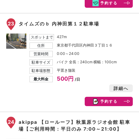
予約する
23
タイムズのｂ 内神田第１２駐車場
427m
スポットまで
東京都千代田区内神田３丁目１６
住所
0:00～24:00
営業時間
バイク 全長：240cm 横幅：100cm
駐車サイズ
平置き舗装
駐車場形態
500円
最大料金
/日
詳細へ
予約する
24
akippa 【ロールーフ】秋葉原ラジオ会館 駐車
場【ご利用時間：平日のみ 7:00～21:00】