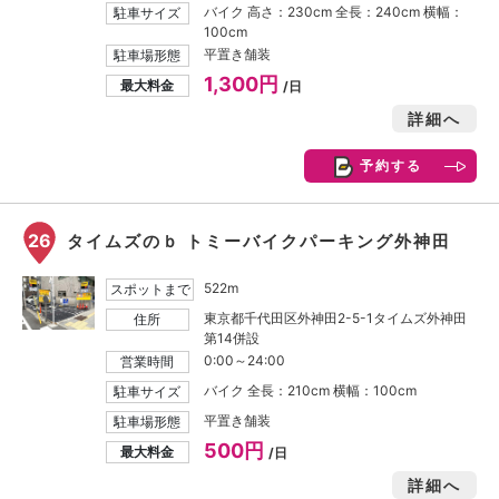
バイク 高さ：230cm 全長：240cm 横幅：
駐車サイズ
100cm
平置き舗装
駐車場形態
1,300円
最大料金
/日
詳細へ
予約する
26
タイムズのｂ トミーバイクパーキング外神田
522m
スポットまで
東京都千代田区外神田2-5-1タイムズ外神田
住所
第14併設
0:00～24:00
営業時間
バイク 全長：210cm 横幅：100cm
駐車サイズ
平置き舗装
駐車場形態
500円
最大料金
/日
詳細へ