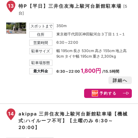
13
特P【平日】三井住友海上駿河台新館駐車場
[5
台]
350m
スポットまで
東京都千代田区神田駿河台３丁目１１−１
住所
6:30～22:00
営業時間
幅 195cm 長さ 530cm 高さ 155cm 地上高
駐車サイズ
9cm タイヤ幅 195cm 重さ 2,300kg
駐車場形態
1,800円
最大料金
6:30～22:00
/15.5時間
詳細へ
予約する
14
akippa 三井住友海上駿河台新館駐車場【機械
式:ハイルーフ不可】【土曜のみ 6:30～
20:00】