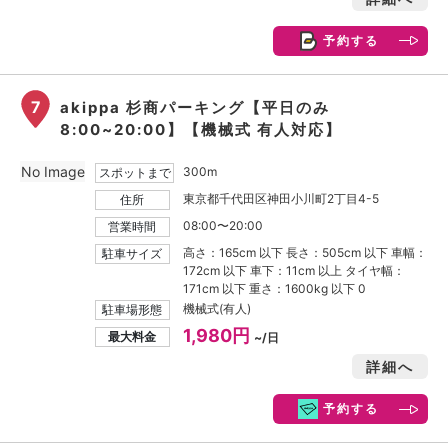
予約する
7
akippa 杉商パーキング【平日のみ
8:00~20:00】【機械式 有人対応】
No Image
300m
スポットまで
東京都千代田区神田小川町2丁目4-5
住所
08:00〜20:00
営業時間
高さ：165cm 以下 長さ：505cm 以下 車幅：
駐車サイズ
172cm 以下 車下：11cm 以上 タイヤ幅：
171cm 以下 重さ：1600kg 以下 0
機械式(有人)
駐車場形態
1,980円
最大料金
~/日
詳細へ
予約する