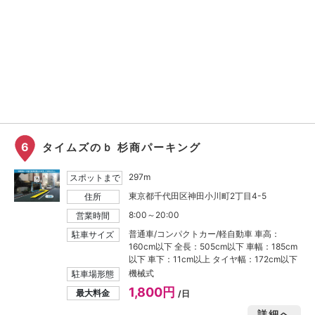
6
タイムズのｂ 杉商パーキング
297m
スポットまで
東京都千代田区神田小川町2丁目4-5
住所
8:00～20:00
営業時間
普通車/コンパクトカー/軽自動車 車高：
駐車サイズ
160cm以下 全長：505cm以下 車幅：185cm
以下 車下：11cm以上 タイヤ幅：172cm以下
機械式
駐車場形態
1,800円
最大料金
/日
詳細へ