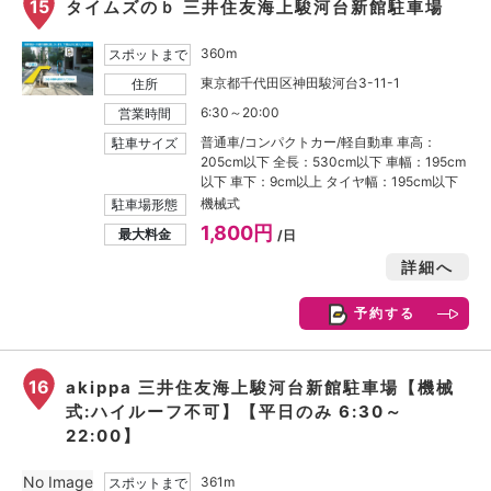
15
タイムズのｂ 三井住友海上駿河台新館駐車場
360m
スポットまで
東京都千代田区神田駿河台3-11-1
住所
6:30～20:00
営業時間
普通車/コンパクトカー/軽自動車 車高：
駐車サイズ
205cm以下 全長：530cm以下 車幅：195cm
以下 車下：9cm以上 タイヤ幅：195cm以下
機械式
駐車場形態
1,800円
最大料金
/日
詳細へ
予約する
16
akippa 三井住友海上駿河台新館駐車場【機械
式:ハイルーフ不可】【平日のみ 6:30～
22:00】
No Image
361m
スポットまで