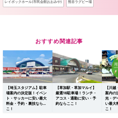
レイボックホール(市民会館おおみや)
熊谷ラグビー場
おすすめ関連記事
【埼玉スタジアム】駐車
【草加駅・草加マルイ】
【川越
場案内の決定版！イベン
厳選16駐車場！ランチ・
案内の
ト・サッカーに安い最大
アコス・通勤に安い・予
光・デ
料金・予約・裏技ならこ
約ならここ！
い最大
こ！
こ！