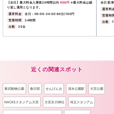
【全日】最大料金入庫後24時間以内
400円
※最大料金は繰
全日 駐
り返し適用となります。
通常料
通常料金
全日：00:00-24:00 60分/100円
営業時
営業時間
24時間
台数
台数
25台
近くの関連スポット
東武動物公園
春日部
せんげん台
清水公園駅
大宮公園
NACK5スタジアム大宮
大宮氷川神社
埼玉スタジアム