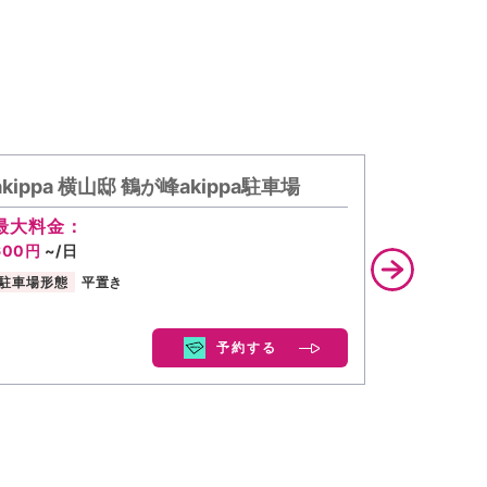
akippa 横山邸 鶴が峰akippa駐車場
akippa
最大料金：
最大料金
600円
~/日
600円
~/
駐車場形態
平置き
駐車場形態
予約する