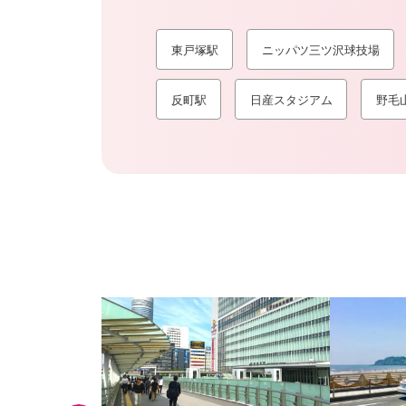
東戸塚駅
ニッパツ三ツ沢球技場
反町駅
日産スタジアム
野毛