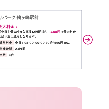
リパーク 鶴ヶ峰駅前
タイムズ
最大料金：
最大料金
【全日】最大料金入庫後12時間以内
1,600円
※最大料金
全日 当日１
は繰り返し適用となります。
通常料金
通常料金
全日：08:00-00:00 30分/440円 00…
営業時間
営業時間
24時間
台数
202
台数
6台