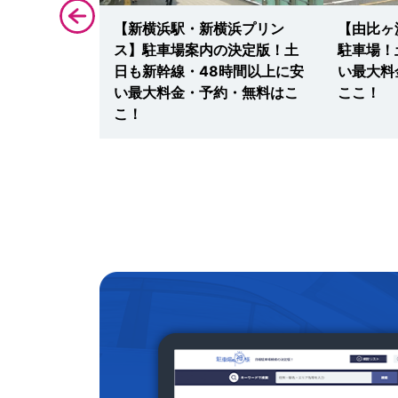
口マルイ】厳
【新横浜駅・新横浜プリン
【由比ヶ
日もノクテ
ス】駐車場案内の決定版！土
駐車場！
最大料金・予
日も新幹線・48時間以上に安
い最大料
！
い最大料金・予約・無料はこ
ここ！
こ！