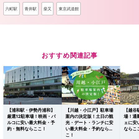
六町駅
青井駅
柴又
東京武道館
おすすめ関連記事
【浦和駅・伊勢丹浦和】
【川越・小江戸】駐車場
【越谷
厳選12駐車場！映画・パ
案内の決定版！土日の観
場！通
ルコに安い最大料金・予
光・デート・ランチに安
ェに安
約・無料ならここ！
い最大料金・予約ならこ
ならこ
こ！