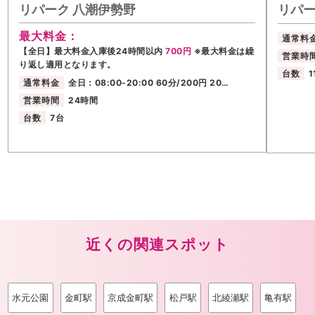
リパーク 八潮伊勢野
リパー
最大料金：
通常料
【全日】最大料金入庫後24時間以内
700円
※最大料金は繰
営業時
り返し適用となります。
台数
1
通常料金
全日：08:00-20:00 60分/200円 20…
営業時間
24時間
台数
7台
近くの関連スポット
水元公園
金町駅
京成金町駅
松戸駅
北綾瀬駅
亀有駅