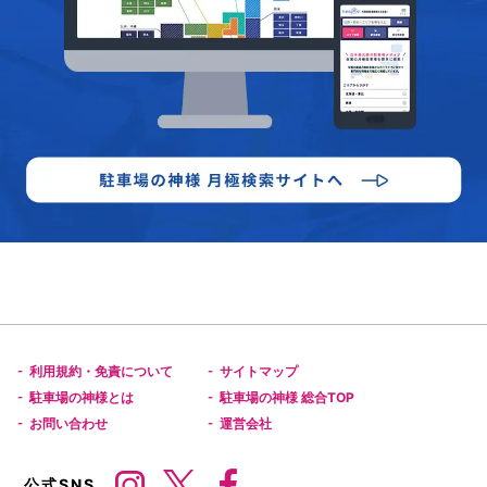
利用規約・免責について
サイトマップ
-
-
駐車場の神様とは
駐車場の神様 総合TOP
-
-
お問い合わせ
運営会社
-
-
公式SNS