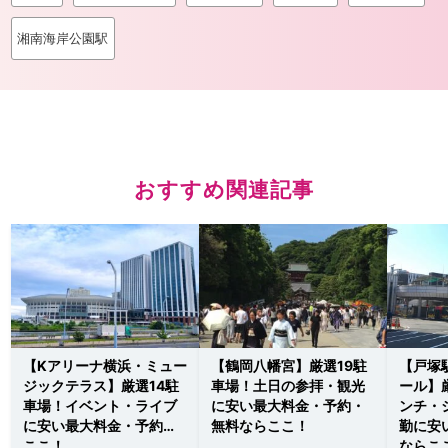
湘南海岸公園駅
おすすめ関連記事
【Kアリーナ横浜・ミュー
【鶴岡八幡宮】厳選19駐
【戸塚
ジックテラス】厳選14駐
車場！土日の参拝・観光
ール】
車場！イベント・ライブ
に安い最大料金・予約・
ンチ・
に安い最大料金・予約は
無料ならここ！
勤に安
ここ！
ならこ