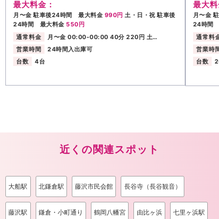
最大料金：
最大料
月〜金 駐車後24時間 最大料金
990円
土・日・祝 駐車後
月〜金 
24時間 最大料金
550円
24時間
通常料金
月〜金 00:00-00:00 40分 220円 土…
通常料
営業時間
24時間入出庫可
営業時
台数
4台
台数
近くの関連スポット
大船駅
北鎌倉駅
藤沢市民会館
長谷寺（長谷観音）
藤沢駅
鎌倉・小町通り
鶴岡八幡宮
由比ヶ浜
七里ヶ浜駅