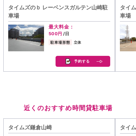
タイムズのｂ レーベンスガルテン山崎駐
タイム
車場
車場
最大料金：
500円
/日
駐車場形態
立体
予約する
近くのおすすめ時間貸駐車場
タイムズ鎌倉山崎
タイ