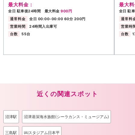
最大料金：
最大料
全日 駐車後24時間 最大料金
900円
全日 駐
通常料金
全日 00:00-00:00 60分 200円
通常料
営業時間
24時間入出庫可
営業時
台数
55台
台数
1
近くの関連スポット
沼津駅
沼津港深海水族館(シーラカンス・ミュージアム)
三島駅
IAIスタジアム日本平