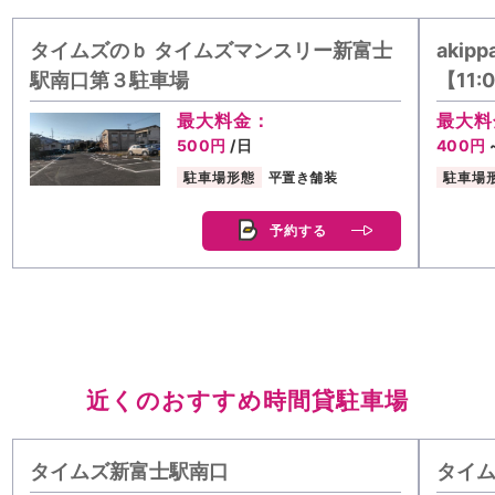
タイムズのｂ タイムズマンスリー新富士
aki
駅南口第３駐車場
【11:
最大料金：
最大料
500円
/日
400円
駐車場形態
平置き舗装
駐車場
予約する
近くのおすすめ時間貸駐車場
タイムズ新富士駅南口
タイ