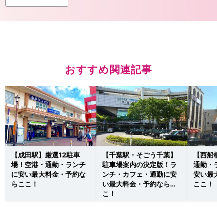
おすすめ関連記事
【成田駅】厳選12駐車
【千葉駅・そごう千葉】
【西船
場！空港・通勤・ランチ
駐車場案内の決定版！ラ
通勤・
に安い最大料金・予約な
ンチ・カフェ・通勤に安
安い最
らここ！
い最大料金・予約ならこ
ここ！
こ！