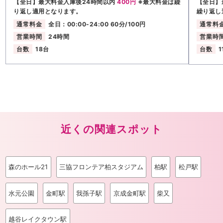
【全日】最大料金入庫後24時間以内
400円
※最大料金は繰
【全日】
り返し適用となります。
繰り返し
通常料金
全日：00:00-24:00 60分/100円
通常料
営業時間
24時間
営業時
台数
18台
台数
1
近くの関連スポット
森のホール21
三協フロンテア柏スタジアム
柏駅
松戸駅
水元公園
金町駅
我孫子駅
京成金町駅
柴又
越谷レイクタウン駅