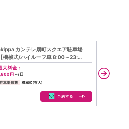
akippa カンテレ扇町スクエア駐車場
akipp
【機械式/ハイルーフ車 8:00～23:…
間:7:0
最大料金：
最大料金
1,800円
~/日
600円
~/
駐車場形態
機械式(有人)
駐車場形態
予約する