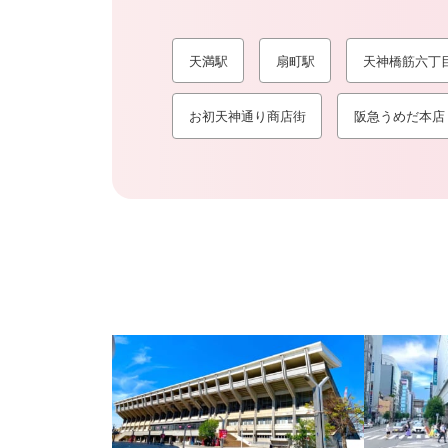
天満駅
扇町駅
天神橋筋六丁目
お初天神通り商店街
阪急うめだ本店