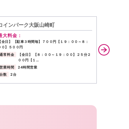
コインパーク大阪山崎町
カンテレ
最大料金：
最大料金
【全日】 【駐車３時間毎】７００円【１９：００～８：
8:00～23:
００】５００円
円
通常料金
【全日】 【８：００～１９：００】２５分２
通常料金
００円【１…
営業時間
営業時間
24時間営業
台数
109
台数
2台