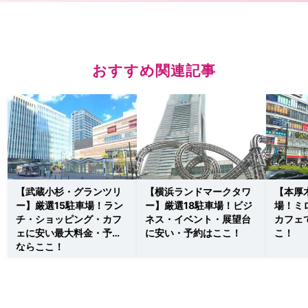
おすすめ関連記事
【武蔵小杉・グランツリ
【横浜ランドマークタワ
【本厚
ー】厳選15駐車場！ラン
ー】厳選18駐車場！ビジ
場！ミ
チ・ショッピング・カフ
ネス・イベント・展望台
カフェ
ェに安い最大料金・予約
に安い・予約はここ！
こ！
ならここ！