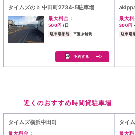
タイムズのｂ 中田町2734-5駐車場
aki
最大料金：
最大料
500円
/日
300円
駐車場形態
平置き舗装
駐車場
予約する
近くのおすすめ時間貸駐車場
タイムズ横浜中田町
タイ
最大料金：
最大料