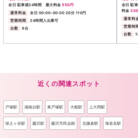
全日 駐車後24時間 最大料金
550円
全日 駐
料金
33
通常料金
全日 00:00-00:00 20分 110円
通常料
営業時間
24時間入出庫可
営業時
台数
6台
台数
1
近くの関連スポット
戸塚駅
湘南台駅
東戸塚駅
大船駅
上大岡駅
保土ヶ谷駅
藤沢駅
藤沢市民会館
北鎌倉駅
海老名駅