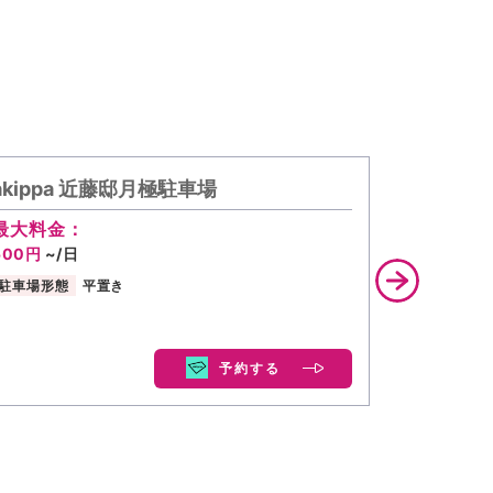
akippa 近藤邸月極駐車場
akipp
場
最大料金：
500円
~/日
最大料金
500円
~/
駐車場形態
平置き
駐車場形態
予約する