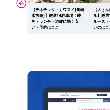
テ青葉台】厳
【チネチッタ・カワスイ(川崎
【大さん
ンチ・カフ
水族館)】厳選14駐車場！映
ル】厳選
安い最大料
画・ランチ・混雑に効く安
ルーズ・
！
い・予約はここ！
いのはこ