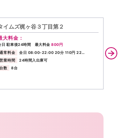
タイムズ梶ヶ谷３丁目第２
リパーク
最大料金：
最大料金
全日 駐車後24時間 最大料金
800円
【全日】20:
大料金入庫後
通常料金
全日 08:00-22:00 20分 110円 22…
適用となりま
営業時間
24時間入出庫可
通常料金
台数
8台
営業時間
台数
5台