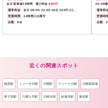
全日 駐車後24時間 最大料金
990円
20-08
通常料金
全日 08:00-22:00 30分 220円 22…
通常料
営業時間
24時間入出庫可
営業時
台数
6台
台数
近くの関連スポット
鶴見駅
ミューザ川崎
川崎駅
ラゾーナ川崎
川崎競馬場
新子安駅
六郷土手駅
川崎大師
妙蓮寺駅
菊名駅