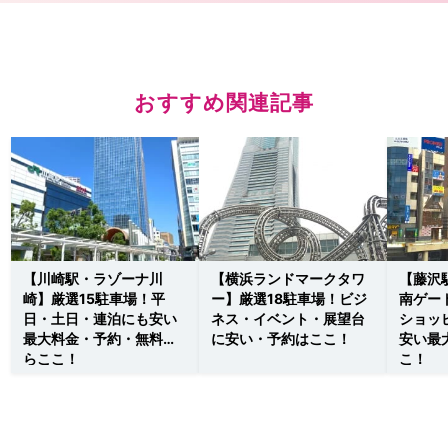
おすすめ関連記事
【川崎駅・ラゾーナ川
【横浜ランドマークタワ
【藤沢
崎】厳選15駐車場！平
ー】厳選18駐車場！ビジ
南ゲー
日・土日・連泊にも安い
ネス・イベント・展望台
ショッ
最大料金・予約・無料な
に安い・予約はここ！
安い最
らここ！
こ！