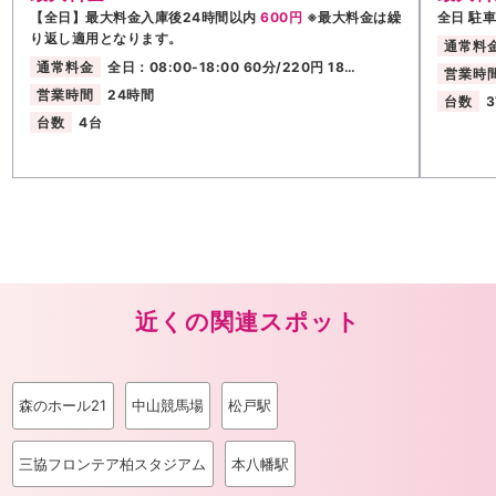
【全日】最大料金入庫後24時間以内
600円
※最大料金は繰
全日 駐
り返し適用となります。
通常料
通常料金
全日：08:00-18:00 60分/220円 18…
営業時
営業時間
24時間
台数
3
台数
4台
近くの関連スポット
森のホール21
中山競馬場
松戸駅
三協フロンテア柏スタジアム
本八幡駅