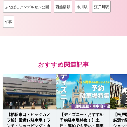
ふなばしアンデルセン公園
西船橋駅
市川駅
江戸川駅
柏駅
おすすめ関連記事
【柏駅東口・ビックカメ
【ディズニー・おすすめ
【松戸
ラ柏】厳選17駐車場！ラ
予約駐車場特集！】土
厳選1
ンチ・ショッピング・通
日・連泊でも安い・満車
ショッ