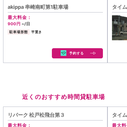
akippa 串崎南町第1駐車場
タイム
最大料金：
900円
~/日
駐車場形態
平置き
予約する
近くのおすすめ時間貸駐車場
リパーク 松戸松飛台第３
タイ
最大料金：
最大料