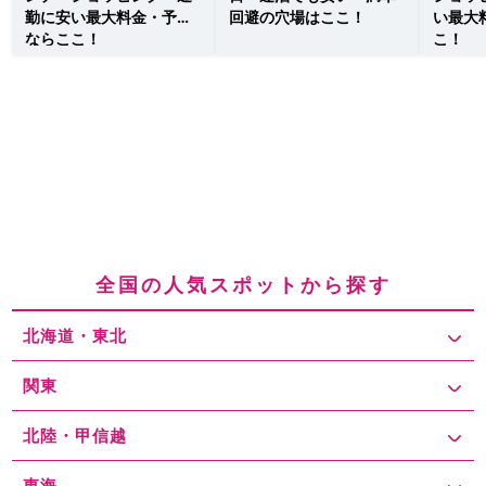
勤に安い最大料金・予約
回避の穴場はここ！
い最大
ならここ！
こ！
全国の人気スポットから探す
北海道・東北
関東
北陸・甲信越
東海