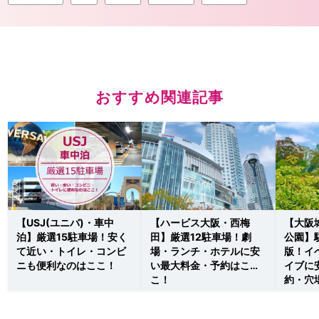
おすすめ関連記事
【USJ(ユニバ)・車中
【ハービス大阪・西梅
【大阪
泊】厳選15駐車場！安く
田】厳選12駐車場！劇
公園】
て近い・トイレ・コンビ
場・ランチ・ホテルに安
版！イ
ニも便利なのはここ！
い最大料金・予約はこ
イブに
こ！
約・穴