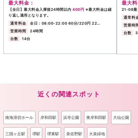
最大料金：
最大料
【全日】最大料金入庫後24時間以内
400円
※最大料金は繰
21-08
り返し適用となります。
通常料
通常料金
全日：08:00-22:00 60分/220円 22…
営業時
営業時間
24時間
台数
3
台数
14台
近くの関連スポット
南海浪切ホール
岸和田駅
浜寺公園
東岸和田駅
大仙公園
三国ヶ丘駅
堺駅
堺東駅
泉佐野駅
大泉緑地