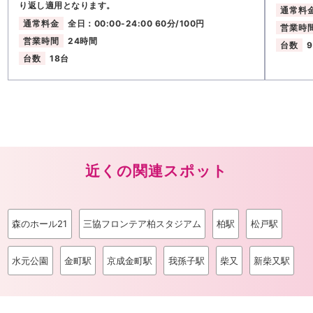
り返し適用となります。
通常料
通常料金
全日：00:00-24:00 60分/100円
営業時
営業時間
24時間
台数
台数
18台
近くの関連スポット
森のホール21
三協フロンテア柏スタジアム
柏駅
松戸駅
水元公園
金町駅
京成金町駅
我孫子駅
柴又
新柴又駅