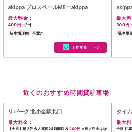
akippa プロスペールMEーakippa
aki
最大料金：
最大料
400円
~/日
300円
駐車場形態
平置き
駐車場
予約する
近くのおすすめ時間貸駐車場
リパーク 北小金駅北口
タイ
最大料金：
最大料
【全日】最大料金入庫後24時間以内
400円
※最大料金は繰
全日 駐