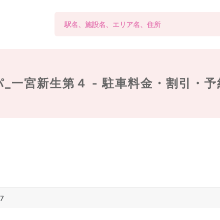
_一宮新生第４ -
駐車料金・割引・予
7