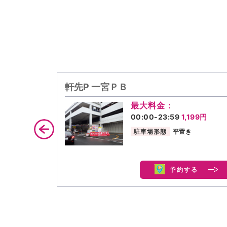
軒先P 一宮ＰＢ
最大料金：
00:00-23:59
1,199円
駐車場形態
平置き
予約する