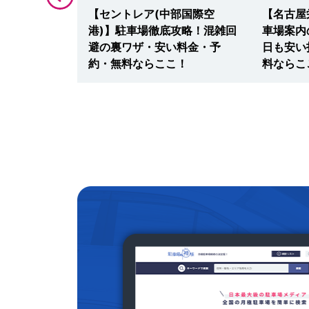
・名古屋三
【セントレア(中部国際空
【名古屋
場！ショッピ
港)】駐車場徹底攻略！混雑回
車場案内
安い・無料割
避の裏ワザ・安い料金・予
日も安い
！
約・無料ならここ！
料ならこ