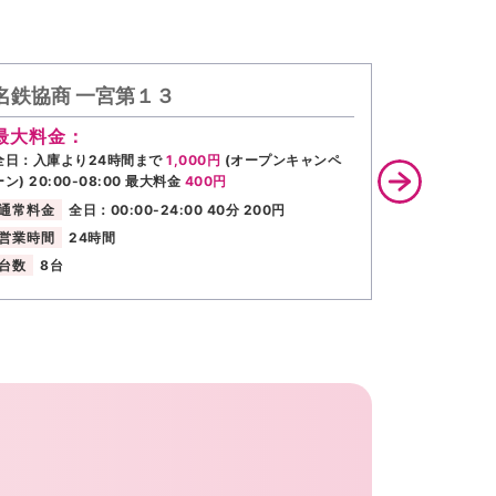
名鉄協商 一宮第１３
タイムズ
最大料金：
最大料金
全日：入庫より24時間まで
1,000円
(オープンキャンペ
全日 駐車後
ーン) 20:00-08:00 最大料金
400円
大料金
900
通常料金
全日：00:00-24:00 40分 200円
通常料金
営業時間
24時間
営業時間
台数
8台
台数
17台