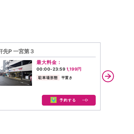
軒先P 一宮第３
タイムズ
最大料金：
00:00-23:59
1,199円
駐車場形態
平置き
予約する