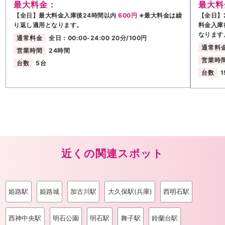
最大料金：
最大料
【全日】最大料金入庫後24時間以内
600円
※最大料金は繰
【全日】2
り返し適用となります。
料金入庫
なります
通常料金
全日：00:00-24:00 20分/100円
通常料
営業時間
24時間
営業時
台数
5台
台数
1
近くの関連スポット
姫路駅
姫路城
加古川駅
大久保駅(兵庫)
西明石駅
西神中央駅
明石公園
明石駅
舞子駅
鈴蘭台駅