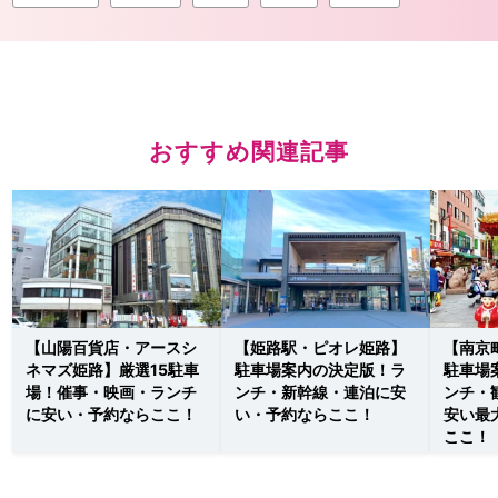
おすすめ関連記事
【山陽百貨店・アースシ
【姫路駅・ピオレ姫路】
【南京
ネマズ姫路】厳選15駐車
駐車場案内の決定版！ラ
駐車場
場！催事・映画・ランチ
ンチ・新幹線・連泊に安
ンチ・
に安い・予約ならここ！
い・予約ならここ！
安い最
ここ！