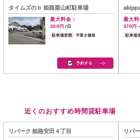
タイムズのｂ 姫路栗山町駐車場
aki
最大料金：
最大料
300円
/日
370円
駐車場形態
平置き舗装
駐車場
予約する
近くのおすすめ時間貸駐車場
リパーク 姫路安田４丁目
リパー