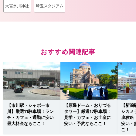
大宮氷川神社
埼玉スタジアム
おすすめ関連記事
【市川駅・シャポー市
【原爆ドーム・おりづる
【新潟
川】厳選11駐車場！ラン
タワー】厳選17駐車場！
シカメ
チ・カフェ・通勤に安い
見学・カフェ・お土産に
底攻略
最大料金ならここ！
安い・予約ならここ！
安い・
こ！