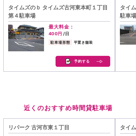
タイムズのｂ タイムズ古河東本町１丁目
タイム
第４駐車場
駐車
最大料金：
400円
/日
駐車場形態
平置き舗装
予約する
近くのおすすめ時間貸駐車場
リパーク 古河市東１丁目
タイ