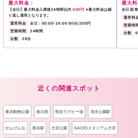
最大料金：
最大料
【全日】最大料金入庫後24時間以内
500円
※最大料金は繰
全日 駐
り返し適用となります。
通常料
通常料金
全日：00:00-24:00 60分/200円
営業時
営業時間
24時間
台数
台数
29台
近くの関連スポット
東武動物公園
春日部
熊谷ラグビー場
清水公園駅
せんげん台
熊谷駅
大宮公園
NACK5スタジアム大宮