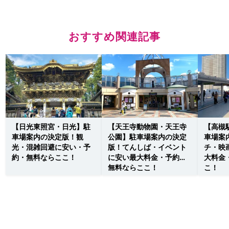
おすすめ関連記事
【日光東照宮・日光】駐
【天王寺動物園・天王寺
【高槻
車場案内の決定版！観
公園】駐車場案内の決定
車場案
光・混雑回避に安い・予
版！てんしば・イベント
チ・映
約・無料ならここ！
に安い最大料金・予約・
大料金
無料ならここ！
こ！