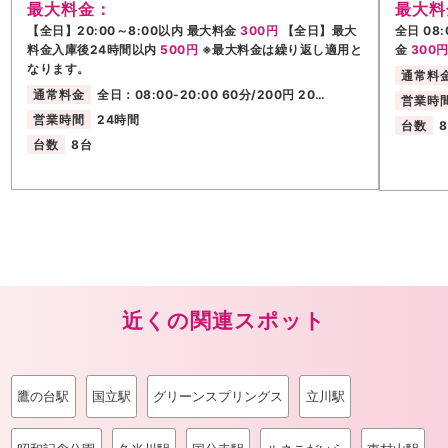
最大料金：
最大料
【全日】20:00～8:00以内 最大料金
300円
【全日】最大
全日 08:
料金入庫後24時間以内
500円
※最大料金は繰り返し適用と
金
300
なります。
通常料
通常料金
全日：08:00-20:00 60分/200円 20…
営業時
営業時間
24時間
台数
台数
8台
近くの関連スポット
鷹の台駅
国立駅
グリーンスプリングス
立川駅