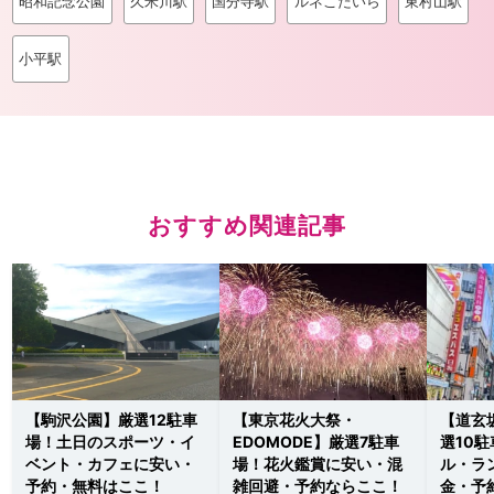
昭和記念公園
久米川駅
国分寺駅
ルネこだいら
東村山駅
小平駅
おすすめ関連記事
【駒沢公園】厳選12駐車
【東京花火大祭・
【道玄
場！土日のスポーツ・イ
EDOMODE】厳選7駐車
選10
ベント・カフェに安い・
場！花火鑑賞に安い・混
ル・ラ
予約・無料はここ！
雑回避・予約ならここ！
金・予