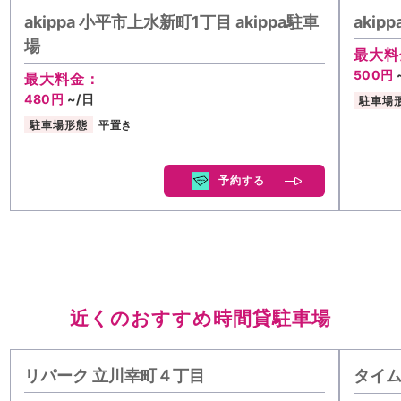
akippa 小平市上水新町1丁目 akippa駐車
aki
場
最大料
500円
最大料金：
480円
~/日
駐車場
駐車場形態
平置き
予約する
近くのおすすめ時間貸駐車場
リパーク 立川幸町４丁目
タイ