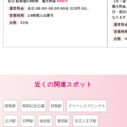
全日 駐車後24時間 最大料金
660円
【月～金
最大料金
通常料金
全日 08:00-00:00 60分 220円 00…
日・祝日
営業時間
24時間入出庫可
なります
台数
32台
通常料
営業時
台数
1
近くの関連スポット
昭島駅
昭和記念公園
拝島駅
グリーンスプリングス
立川駅
日野駅
福生駅
豊田駅
京王八王子駅