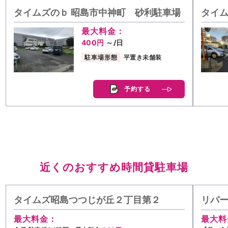
タイムズのｂ 昭島市中神町 砂利駐車場
タイム
最大料金：
400円
～/日
駐車場形態
平置き未舗装
予約する
近くのおすすめ時間貸駐車場
タイムズ昭島つつじが丘２丁目第２
リパー
最大料金：
最大料