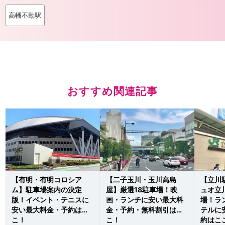
高幡不動駅
おすすめ関連記事
【有明・有明コロシア
【二子玉川・玉川高島
【立川
ム】駐車場案内の決定
屋】厳選18駐車場！映
ュオ立
版！イベント・テニスに
画・ランチに安い最大料
場！ラ
安い最大料金・予約はこ
金・予約・無料割引はこ
テルに
こ！
こ！
約はこ