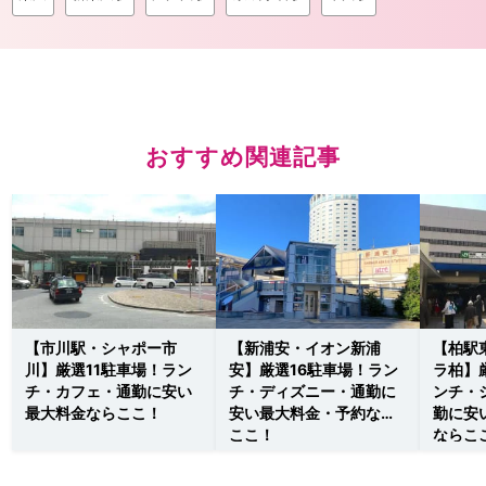
おすすめ関連記事
【市川駅・シャポー市
【新浦安・イオン新浦
【柏駅
川】厳選11駐車場！ラン
安】厳選16駐車場！ラン
ラ柏】
チ・カフェ・通勤に安い
チ・ディズニー・通勤に
ンチ・
最大料金ならここ！
安い最大料金・予約なら
勤に安
ここ！
ならこ