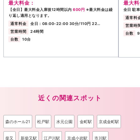
最大料金：
最大料
【全日】最大料金入庫後12時間以内
600円
※最大料金は繰
全日 駐
り返し適用となります。
通常料
通常料金
全日：08:00-22:00 30分/110円 22…
営業時
営業時間
24時間
台数
台数
10台
近くの関連スポット
森のホール21
松戸駅
水元公園
金町駅
京成金町駅
柴又
新柴又駅
江戸川駅
京成小岩駅
市川駅