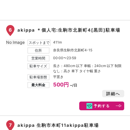
6
akippa ＊個人宅:生駒市北新町4[黒田]駐車場
No Image
411m
スポットまで
奈良県生駒市北新町4-15
住所
00:00〜23:59
営業時間
長さ：480cm 以下 車幅：240cm 以下 制限
駐車サイズ
なし：高さ 車下 タイヤ幅 重さ
平置き
駐車場形態
500円
最大料金
~/日
詳細へ
予約する
7
akippa 生駒市本町11akippa駐車場