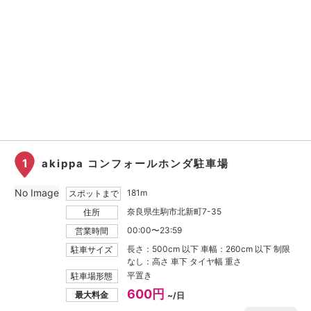
1
akippa コンフォールホンダ駐車場
No Image
181m
スポットまで
奈良県生駒市北新町7-35
住所
00:00〜23:59
営業時間
長さ：500cm 以下 車幅：260cm 以下 制限
駐車サイズ
なし：高さ 車下 タイヤ幅 重さ
平置き
駐車場形態
600円
最大料金
~/日