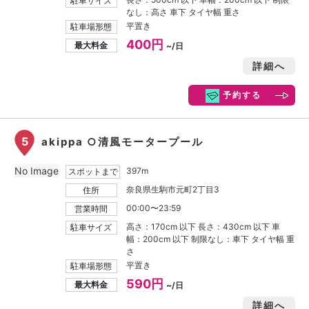
駐車サイズ
なし：高さ 車下 タイヤ幅 重さ
平置き
駐車場形態
400円
最大料金
~/日
詳細へ
予約する
5
akippa ○清風モータープール
No Image
397m
スポットまで
奈良県生駒市元町2丁目3
住所
00:00〜23:59
営業時間
高さ：170cm 以下 長さ：430cm 以下 車
駐車サイズ
幅：200cm 以下 制限なし：車下 タイヤ幅 重
さ
平置き
駐車場形態
590円
最大料金
~/日
詳細へ