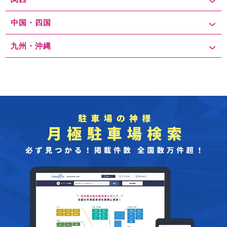
論、駐車場予約サービスを活用するとスムーズに駐車できます。生
駒駅周辺は交通の利便性が高く、多彩な施設が集まるエリアのた
中国・四国
め、駐車場の確保を事前に計画しながら、快適に訪れるための工夫
をするとより便利に利用できます。
九州・沖縄