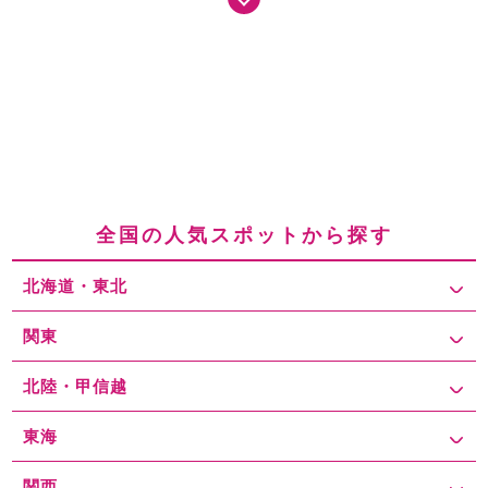
などの店舗が人気です。また、「ベルテラスいこま」はショッピン
グモールとして、カフェや書店、ファッション関連の店舗を備え、
駅周辺のにぎわいを支えています。さらに、「グリーンヒルいこ
ま」は飲食店や地元の特産品を扱う店舗が集まる商店街であり、地
元住民だけでなく観光客にも親しまれています。生駒駅を訪れる
人々は、通勤・通学者が多い平日と異なり、週末や祝日は家族連れ
や観光客、登山やハイキングを目的としたアウトドア愛好者の姿も
多く見られるのが特徴です。駅周辺には複数の駐車場が点在してお
り、時間貸し駐車場の平日相場は1時間あたり約200円～300円、最
大料金は1,000円～1,500円程度となっており、土日祝日は若干高く
全国の人気スポットから探す
なる傾向にあり、1時間あたり300円前後、最大料金は1,200円～
1,800円程度が一般的です。駐車場は駅周辺に多数あるものの、特
北海道・東北
に土日祝日は混雑しやすいため、事前に駐車場の位置や料金を確認
し、できるだけ早めに到着することがスムーズな駐車のポイントと
なります。混雑を避けるための対策としては、車で訪れる場合は、
関東
駅周辺だけでなく少し離れたエリアの駐車場を視野に入れると、比
較的安価で空いている場所を見つけやすくなります。また、駐車場
北陸・甲信越
の料金体系は時間貸しと最大料金設定があるため、短時間の利用な
のか長時間滞在するのかを考慮し、適切な駐車場を選ぶことも節約
東海
につながります。特に週末や祝日は多くの駐車場が満車になること
が予想されるため、事前に周辺の駐車場情報を把握しておくのは勿
関西