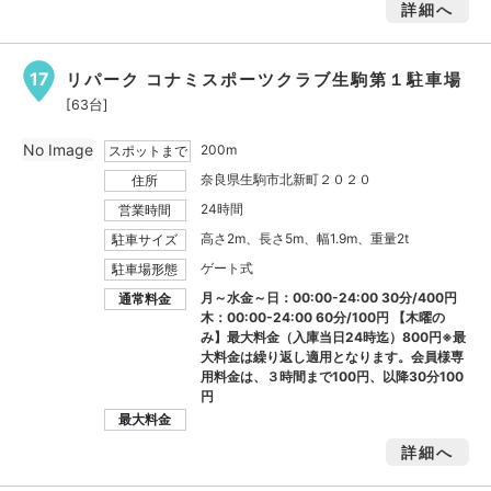
詳細へ
17
リパーク コナミスポーツクラブ生駒第１駐車場
[63台]
No Image
200m
スポットまで
奈良県生駒市北新町２０２０
住所
24時間
営業時間
高さ2m、長さ5m、幅1.9m、重量2t
駐車サイズ
ゲート式
駐車場形態
月～水金～日：00:00-24:00 30分/400円
通常料金
木：00:00-24:00 60分/100円 【木曜の
み】最大料金（入庫当日24時迄）800円※最
大料金は繰り返し適用となります。会員様専
用料金は、３時間まで100円、以降30分100
円
最大料金
詳細へ