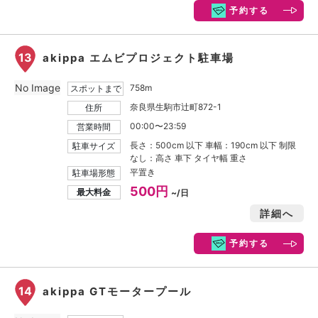
予約する
13
akippa エムビプロジェクト駐車場
No Image
758m
スポットまで
奈良県生駒市辻町872-1
住所
00:00〜23:59
営業時間
長さ：500cm 以下 車幅：190cm 以下 制限
駐車サイズ
なし：高さ 車下 タイヤ幅 重さ
平置き
駐車場形態
500円
最大料金
~/日
詳細へ
予約する
14
akippa GTモータープール