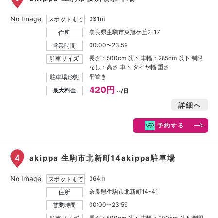
No Image
331m
スポットまで
奈良県生駒市東旭ケ丘2-17
住所
00:00〜23:59
営業時間
長さ：500cm 以下 車幅：285cm 以下 制限
駐車サイズ
なし：高さ 車下 タイヤ幅 重さ
平置き
駐車場形態
420円
最大料金
~/日
詳細へ
予約する
4
akippa 生駒市北新町14akippa駐車場
No Image
364m
スポットまで
奈良県生駒市北新町14-41
住所
00:00〜23:59
営業時間
長さ：500cm 以下 車幅：200cm 以下 制限