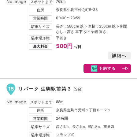
No Image
768m
スポットまで
奈良県生駒市仲之町5-38
住所
00:00〜23:59
営業時間
長さ：580cm 以下 車幅：250cm 以下 制限
駐車サイズ
なし：高さ 車下 タイヤ幅 重さ
平置き
駐車場形態
500円
最大料金
~/日
詳細へ
予約する
15
リパーク 生駒駅前第３
[5台]
No Image
88m
スポットまで
奈良県生駒市元町１丁目８ー２１
住所
24時間
営業時間
高さ2m、長さ5m、幅1.9m、重量2t
駐車サイズ
フラップ式
駐車場形態