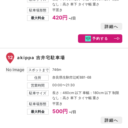
なし：高さ 車下 タイヤ幅 重さ
平置き
駐車場形態
420円
最大料金
~/日
詳細へ
予約する
12
akippa 吉井宅駐車場
No Image
746m
スポットまで
奈良県生駒市辻町881-68
住所
00:00〜21:30
営業時間
長さ：460cm 以下 車幅：180cm 以下 制限
駐車サイズ
なし：高さ 車下 タイヤ幅 重さ
平置き
駐車場形態
500円
最大料金
~/日
詳細へ