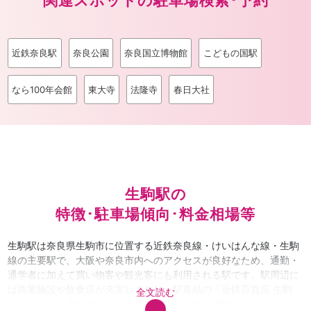
関連スポットの駐車場検索･予約
近鉄奈良駅
奈良公園
奈良国立博物館
こどもの国駅
なら100年会館
東大寺
法隆寺
春日大社
生駒駅の
特徴･駐車場傾向･料金相場等
生駒駅は奈良県生駒市に位置する近鉄奈良線・けいはんな線・生駒
線の主要駅で、大阪や奈良市内へのアクセスが良好なため、通勤・
通学者に加えて買い物客や観光客にも利用される駅です。駅周辺に
は商業施設や飲食店が充実しており、駅直結の「近鉄百貨店 生駒
全文読む
店」には高品質な食品や日用品がそろい、特に成城石井やカルディ