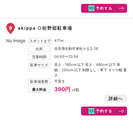
予約する
9
akippa ○松野邸駐車場
No Image
471m
スポットまで
奈良県生駒市東松ケ丘2-28
住所
00:00〜23:59
営業時間
高さ：190cm 以下 長さ：480cm 以下 車
駐車サイズ
幅：230cm 以下 制限なし：車下 タイヤ幅 重
さ
平置き
駐車場形態
390円
最大料金
~/日
詳細へ
予約する