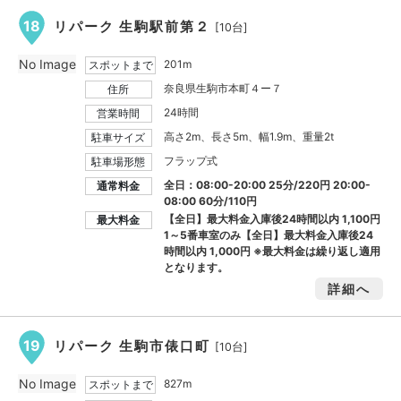
18
リパーク 生駒駅前第２
[10台]
No Image
201m
スポットまで
奈良県生駒市本町４ー７
住所
24時間
営業時間
高さ2m、長さ5m、幅1.9m、重量2t
駐車サイズ
フラップ式
駐車場形態
全日：08:00-20:00 25分/220円 20:00-
通常料金
08:00 60分/110円
【全日】最大料金入庫後24時間以内
1,100円
最大料金
1～5番車室のみ【全日】最大料金入庫後24
時間以内
1,000円
※最大料金は繰り返し適用
となります。
詳細へ
19
リパーク 生駒市俵口町
[10台]
No Image
827m
スポットまで