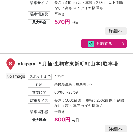
長さ：410cm 以下 車幅：258cm 以下 制限
駐車サイズ
なし：高さ 車下 タイヤ幅 重さ
平置き
駐車場形態
570円
最大料金
~/日
詳細へ
予約する
8
akippa ＊月極:生駒市東新町5[山本]駐車場
No Image
433m
スポットまで
奈良県生駒市東新町5-2
住所
00:00〜23:59
営業時間
長さ：500cm 以下 車幅：250cm 以下 制限
駐車サイズ
なし：高さ 車下 タイヤ幅 重さ
平置き
駐車場形態
800円
最大料金
~/日
詳細へ