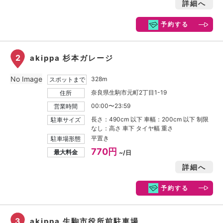
詳細へ
予約する
2
akippa 杉本ガレージ
No Image
328m
スポットまで
奈良県生駒市元町2丁目1-19
住所
00:00〜23:59
営業時間
長さ：490cm 以下 車幅：200cm 以下 制限
駐車サイズ
なし：高さ 車下 タイヤ幅 重さ
平置き
駐車場形態
770円
最大料金
~/日
詳細へ
予約する
3
akippa 生駒市役所前駐車場