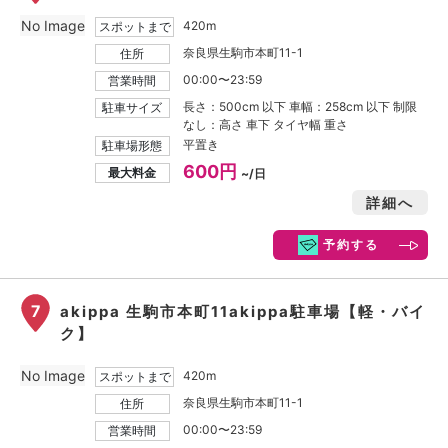
No Image
420m
スポットまで
奈良県生駒市本町11-1
住所
00:00〜23:59
営業時間
長さ：500cm 以下 車幅：258cm 以下 制限
駐車サイズ
なし：高さ 車下 タイヤ幅 重さ
平置き
駐車場形態
600円
最大料金
~/日
詳細へ
予約する
7
akippa 生駒市本町11akippa駐車場【軽・バイ
ク】
No Image
420m
スポットまで
奈良県生駒市本町11-1
住所
00:00〜23:59
営業時間