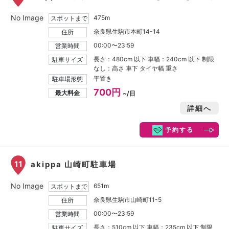
No Image
475m
スポットまで
奈良県生駒市本町14-14
住所
00:00〜23:59
営業時間
長さ：480cm 以下 車幅：240cm 以下 制限
駐車サイズ
なし：高さ 車下 タイヤ幅 重さ
平置き
駐車場形態
700円
最大料金
~/日
詳細へ
予約する
11
akippa 山崎町駐車場
No Image
651m
スポットまで
奈良県生駒市山崎町11-5
住所
00:00〜23:59
営業時間
長さ：510cm 以下 車幅：235cm 以下 制限
駐車サイズ