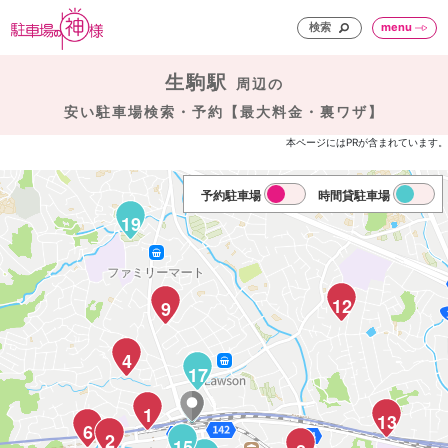
検索
menu
生駒駅
周辺の
安い駐車場検索・予約【最大料金・裏ワザ】
本ページにはPRが含まれています。
予約駐車場
時間貸駐車場
19
12
9
4
17
1
13
6
2
15